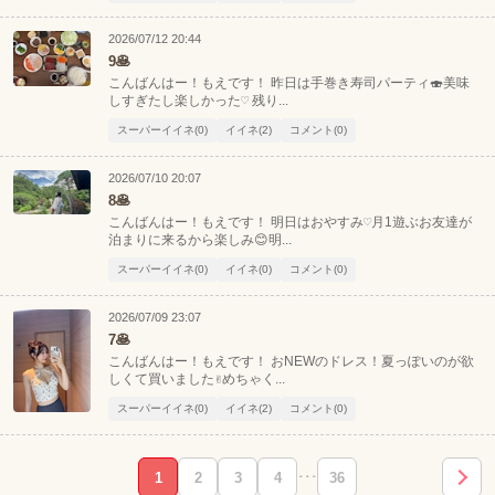
2026/07/12 20:44
9🥞
こんばんはー！もえです！ 昨日は手巻き寿司パーティ🍣美味
しすぎたし楽しかった♡ 残り...
スーパーイイネ(0)
イイネ(2)
コメント(0)
2026/07/10 20:07
8🥞
こんばんはー！もえです！ 明日はおやすみ♡月1遊ぶお友達が
泊まりに来るから楽しみ😊明...
スーパーイイネ(0)
イイネ(0)
コメント(0)
2026/07/09 23:07
7🥞
こんばんはー！もえです！ おNEWのドレス！夏っぽいのが欲
しくて買いました✌️めちゃく...
スーパーイイネ(0)
イイネ(2)
コメント(0)
1
2
3
4
･･･
36