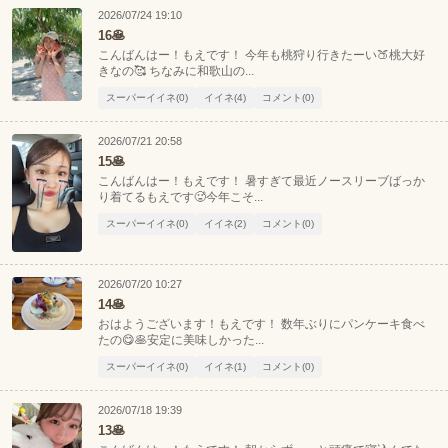
甲信越
会員ログイン
北陸
2026/07/24 19:10
16🥞
こんばんはー！もえです！ 今年も桃狩り行きたーい🍑桃大好
LINE
X (旧Twitter)
関東
女の子ログイン
静岡
きなの🥰 ちなみに和歌山の...
スーパーイイネ(0)
イイネ(4)
コメント(0)
お店のURLをコピー
店舗ログイン
関西
東海
2026/07/21 20:58
15🥞
中四国
新規会員登録
九州
こんばんはー！もえです！ 暑すぎて最近ノースリーブばっか
り着てるもえです🥵今年こそ...
スーパーイイネ(0)
イイネ(2)
コメント(0)
沖縄
全国TOP
2026/07/20 10:27
14🥞
おはようございます！もえです！ 数年ぶりにパンケーキ食べ
たの😋🥞安定に美味しかった...
スーパーイイネ(0)
イイネ(1)
コメント(0)
2026/07/18 19:39
13🥞