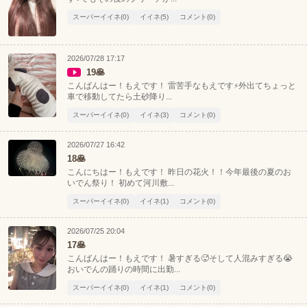
スーパーイイネ(0)
イイネ(5)
コメント(0)
2026/07/28 17:17
19🥞
こんばんはー！もえです！ 雷苦手なもえです⚡️外出てちょっと
車で移動してたら土砂降り...
スーパーイイネ(0)
イイネ(3)
コメント(0)
2026/07/27 16:42
18🥞
こんにちはー！もえです！ 昨日の花火！！今年最後の夏のお
いでん祭り！ 初めて河川敷...
スーパーイイネ(0)
イイネ(1)
コメント(0)
2026/07/25 20:04
17🥞
こんばんはー！もえです！ 暑すぎる🥵そして人混みすぎる😭
おいでんの踊りの時間に出勤...
北海道
東北
スーパーイイネ(0)
イイネ(1)
コメント(0)
このお店をシェアする