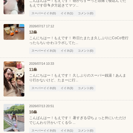
こんばんはー！もえです！ 朝からずーっと頭痛で寝込んでた
もえです😣🌀夕方起きてマツ...
スーパーイイネ(0)
イイネ(1)
コメント(0)
2026/07/17 17:12
12🥞
こんにちはー！もえです！ 昨日たまたま久しぶりにCoCo壱行
ったらちいかわコラボしてた...
スーパーイイネ(3)
イイネ(2)
コメント(0)
2026/07/14 10:33
11🥞
こんにちはー！もえです！ 久しぶりのスーパー銭湯！あんま
り行かないけど、たまーに行...
スーパーイイネ(0)
イイネ(3)
コメント(0)
2026/07/13 20:51
10🥞
こんばんはー！もえです！ 暑すぎる🥵ちょっと外にいただけ
でじんわり汗かいてくる💦 ...
スーパーイイネ(0)
イイネ(1)
コメント(0)