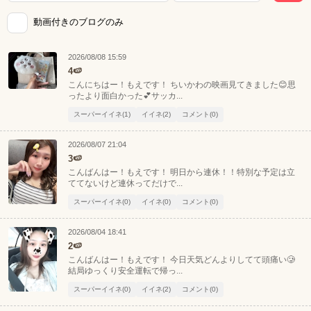
動画付きのブログのみ
2026/08/08 15:59
4🍉
こんにちはー！もえです！ ちいかわの映画見てきました😊思
ったより面白かった💕サッカ...
スーパーイイネ(1)
イイネ(2)
コメント(0)
2026/08/07 21:04
3🍉
こんばんはー！もえです！ 明日から連休！！特別な予定は立
ててないけど連休ってだけで...
スーパーイイネ(0)
イイネ(0)
コメント(0)
2026/08/04 18:41
2🍉
こんばんはー！もえです！ 今日天気どんよりしてて頭痛い🥲
結局ゆっくり安全運転で帰っ...
スーパーイイネ(0)
イイネ(2)
コメント(0)