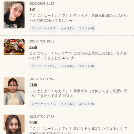
2026/08/03 21:57
1🍉
こんばんはー！もえです！ 色々あり、急遽秋田県のおばあち
ゃんの家に帰ってました🚗³...
スーパーイイネ(0)
イイネ(5)
コメント(0)
2026/07/31 13:42
22🥞
こんにちはー！もえです！ この前の土用の丑の日にうなぎ食
べに行ってきました🚗³₃✨️大...
スーパーイイネ(0)
イイネ(6)
コメント(0)
2026/07/30 17:42
21🥞
こんばんはー！もえです！ 前髪がやっと伸びてきて理想に近
づいてきたんです💕 最近あ...
スーパーイイネ(0)
イイネ(1)
コメント(0)
2026/07/29 17:38
20🥞
こんにちはー！もえです！ 夏になると赤髪したくなるもえで
す❤️でもその後のブリーチが...