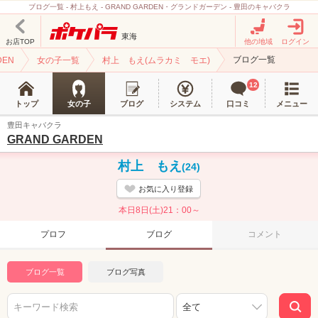
ブログ一覧 - 村上もえ - GRAND GARDEN・グランドガーデン - 豊田のキャバクラ
東海
お店TOP
他の地域
ログイン
ブログ一覧
DEN
女の子一覧
村上 もえ(ムラカミ モエ)
12
トップ
女の子
ブログ
システム
口コミ
メニュー
豊田キャバクラ
GRAND GARDEN
村上 もえ
(24)
お気に入り登録
本日8日(土)21：00～
プロフ
ブログ
コメント
ブログ一覧
ブログ写真