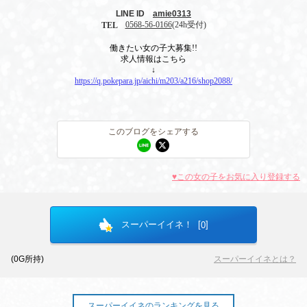
LINE ID
amie0313
0568-56-0166
(24h受付)
TEL
働きたい女の子大募集!!
求人情報はこちら
↓
https://q.pokepara.jp/aichi/m203/a216/shop2088/
このブログをシェアする
♥この女の子をお気に入り登録する
北海道
東北
このお店をシェアする
スーパーイイネ！ [
]
0
このブログをシェアする
甲信越
会員ログイン
北陸
(
0
G所持)
スーパーイイネとは？
LINE
X (旧Twitter)
LINE
twitter
関東
女の子ログイン
静岡
スーパーイイネのランキングを見る
お店のURLをコピー
ブログのURLをコピー