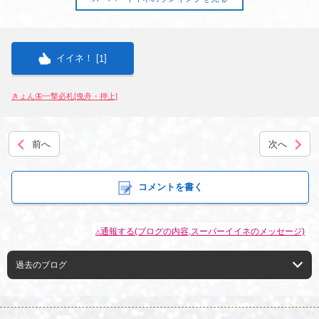
店舗ログイン
関西
東海
中四国
新規会員登録
九州
イイネ！ [
]
1
沖縄
全国TOP
きょん🦋一撃必札[曳舟・押上]
前へ
次へ
コメントを書く
⚠通報する(ブログの内容,スーパーイイネのメッセージ)
過去のブログ