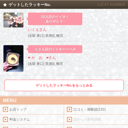
ゲットしたラッキーNo.
LUCKY NUMBER
10人目のイイネ！
ありがとう♡
いくえさん
[名駅 東口] 美酒乱 離宮
１０人目のイイネーーー🎶
❤️ か お ❤️さん
[名駅 東口] 美酒乱 離宮
ゲットしたラッキーNo.をもっとみる
MENU
お店トップ
口コミ・体験談(132)
料金システム
店からの新着情報