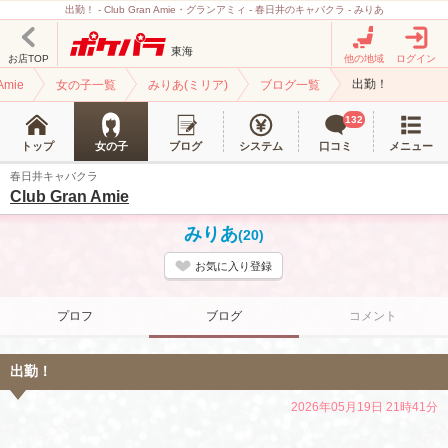
出勤！ - Club Gran Amie・グランアミィ - 春日井のキャバクラ - みりあ
東海
お店TOP
他の地域
ログイン
出勤！
Amie
女の子一覧
みりあ(ミリア)
ブログ一覧
132
トップ
女の子
ブログ
システム
口コミ
メニュー
春日井キャバクラ
Club Gran Amie
みりあ
(20)
お気に入り登録
プロフ
ブログ
コメント
出勤！
2026年05月19日 21時41分