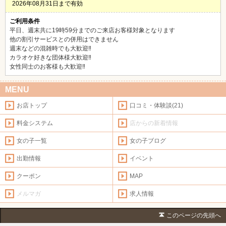
2026年08月31日まで有効
ご利用条件
平日、週末共に19時59分までのご来店お客様対象となります
他の割引サービスとの併用はできません
週末などの混雑時でも大歓迎‼️
カラオケ好きな団体様大歓迎‼️
女性同士のお客様も大歓迎‼️
MENU
お店トップ
口コミ・体験談(21)
料金システム
店からの新着情報
女の子一覧
女の子ブログ
出勤情報
イベント
クーポン
MAP
メルマガ
求人情報
このページの先頭へ