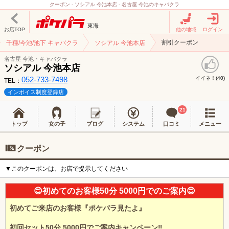
クーポン - ソシアル 今池本店 - 名古屋 今池のキャバクラ
東海
お店TOP
他の地域
ログイン
割引クーポン
千種/今池/池下 キャバクラ
ソシアル 今池本店
名古屋 今池・キャバクラ
ソシアル 今池本店
052-733-7498
イイネ！(
)
40
TEL：
インボイス制度登録店
21
トップ
女の子
ブログ
システム
口コミ
メニュー
クーポン
▼このクーポンは、お店で提示してください
😊初めてのお客様50分 5000円でのご案内😊
初めてご来店のお客様『ポケパラ見たよ』
初回セット50分 5000円でご案内キャンペーン‼️