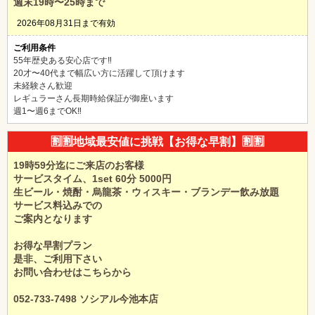
週末19時〜25時まで
中四国
新規会員登録
九州
2026年08月31日まで有効
ご利用条件
沖縄
全国TOP
55年歴史ある安心店です‼️
20才〜40代まで幅広い方に活躍して頂けます
未経験さん歓迎
レギュラーさん長期時給保証が御座います
週1〜週6までOK‼️
🈹🈹地域最安値に挑戦【お得な早割】🈹🈹
19時59分迄にご来店のお客様
サービスタイム、1set 60分 5000円
生ビール・焼酎・烏龍茶・ウィスキー・ブランデー飲み放題
サービス料込みでの
ご案内となります
お得な早割プラン
是非、ご利用下さい
お問い合わせはこちらから
052-733-7498 ソシアル今池本店