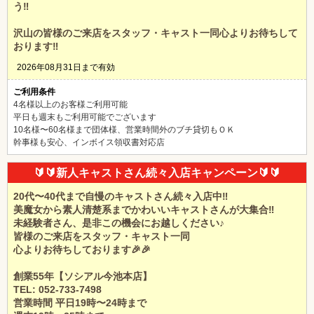
う‼️
沢山の皆様のご来店をスタッフ・キャスト一同心よりお待ちして
おります‼️
2026年08月31日まで有効
ご利用条件
4名様以上のお客様ご利用可能
平日も週末もご利用可能でございます
10名様〜60名様まで団体様、営業時間外のブチ貸切もＯＫ
幹事様も安心、インボイス領収書対応店
🔰🔰新人キャストさん続々入店キャンペーン🔰🔰
北海道
東北
このお店をシェアする
20代〜40代まで自慢のキャストさん続々入店中‼
美魔女から素人清楚系までかわいいキャストさんが大集合‼️
甲信越
会員ログイン
北陸
未経験者さん、是非この機会にお越しください♪
皆様のご来店をスタッフ・キャスト一同
心よりお待ちしております🎉🎉
LINE
X (旧Twitter)
関東
女の子ログイン
静岡
お店のURLをコピー
創業55年【ソシアル今池本店】
TEL: 052-733-7498
店舗ログイン
関西
東海
営業時間 平日19時〜24時まで