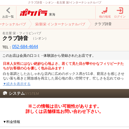
クラブ詩音・シオン - 名古屋 栄/インターナショナルパブ
東海
お店一覧
他の地域
ログイン
クラブ詩音
ーナショナルパブ
栄/新栄 インターナショナルパブ
名古屋 栄・フィリピンパブ
クラブ詩音
（シオン）
052-684-4644
TEL：
このお店は会員の口コミ・体験談から登録されたお店です。
日本人女性にはない絶妙な心地よさ、若くて見た目が華やかなフィリピーナた
ちがお客様の心を優しく包み込みます！
白を基調としたおしゃれな店内に広めのボックス席が11卓、窮屈さを感じさせ
ない落ち着きと開放感を両立した居心地の良い空間です。忙しさを忘れてゆっ
くりしたい夜にも飲み仲間を誘ってみんなでワイワイしたい夜にも、どちらの
▼続きを表示する
気分にも女の子たちがお客様に寄り添います。若くて美しいフィリピン女性た
ちはリアクション豊かでみんな褒め上手、言葉じゃなくて気持ちで通じ合って
システム
SYSTEM
いる感覚が思わずクセになるほど。
帰宅の時間が遅くなっても問題ないようお客様の送迎もご用意しておりますの
※この情報は古い可能性があります。
で是非お気軽にご相談くださいませ。
詳しくは店舗様迄お問い合わせ下さい。
池田公園から歩いてスグの飲み屋が集結するビルB1F、お疲れ気味の仕事終わ
りや大人の夜にそっと寄り添うような優しい時間と笑顔があります。フィリピ
▼料金情報
ンパブ初心者さんでも安心の全て税込価格、いつも陽気でポジティブな女の子
たちと過ごす最高のひとときをリーズナブルに。