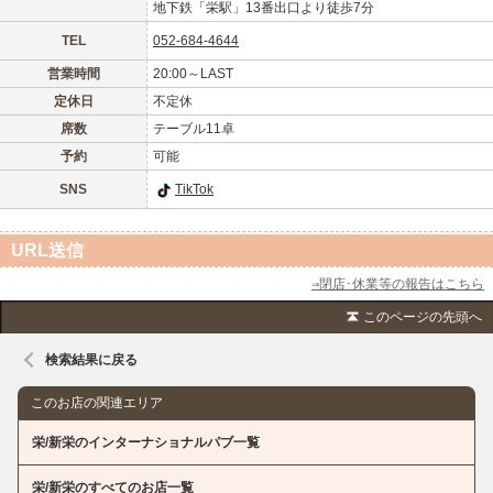
地下鉄「栄駅」13番出口より徒歩7分
沖縄
全国TOP
TEL
052-684-4644
営業時間
20:00～LAST
定休日
不定休
席数
テーブル11卓
予約
可能
SNS
TikTok
URL送信
⇒閉店･休業等の報告はこちら
このページの先頭へ
検索結果に戻る
このお店の関連エリア
栄/新栄のインターナショナルパブ一覧
栄/新栄のすべてのお店一覧