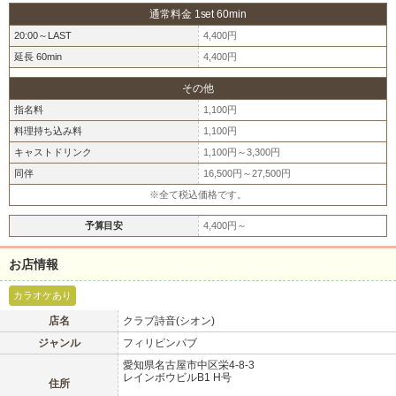
通常料金 1set 60min
20:00～LAST
4,400円
延長 60min
4,400円
その他
指名料
1,100円
料理持ち込み料
1,100円
キャストドリンク
1,100円～3,300円
北海道
東北
同伴
16,500円～27,500円
このお店をシェアする
※全て税込価格です。
甲信越
会員ログイン
北陸
予算目安
4,400円～
LINE
X (旧Twitter)
関東
女の子ログイン
静岡
お店情報
お店のURLをコピー
カラオケあり
店舗ログイン
関西
東海
店名
クラブ詩音(シオン)
ジャンル
フィリピンパブ
中四国
新規会員登録
九州
愛知県名古屋市中区栄4-8-3
レインボウビルB1 H号
住所