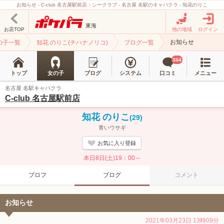
お知らせ - C-club 名古屋駅前店・シークラブ - 名古屋 名駅のキャバクラ - 知花のりこ
東海
お店TOP
他の地域
ログイン
お知らせ
の子一覧
知花 のりこ(チハナノリコ)
ブログ一覧
384
トップ
女の子
ブログ
システム
口コミ
メニュー
名古屋 名駅キャバクラ
C-club 名古屋駅前店
知花 のりこ
(29)
青いウサギ
お気に入り登録
本日8日(土)19：00～
プロフ
ブログ
コメント
お知らせ
2021年03月23日 13時09分