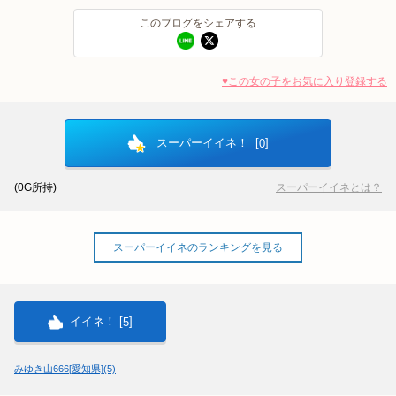
このブログをシェアする
北海道
東北
このお店をシェアする
このブログをシェアする
♥この女の子をお気に入り登録する
甲信越
会員ログイン
北陸
LINE
X (旧Twitter)
LINE
twitter
関東
女の子ログイン
静岡
スーパーイイネ！ [
]
0
お店のURLをコピー
ブログのURLをコピー
(
0
G所持)
スーパーイイネとは？
店舗ログイン
関西
東海
中四国
新規会員登録
九州
スーパーイイネのランキングを見る
沖縄
全国TOP
イイネ！ [
]
5
みゆき山666[愛知県](5)