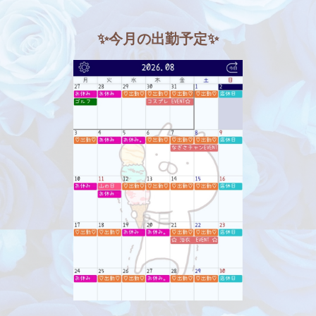
✨今月の出勤予定✨
北海道
東北
このお店をシェアする
このブログをシェアする
甲信越
会員ログイン
北陸
LINE
X (旧Twitter)
LINE
twitter
関東
女の子ログイン
静岡
お店のURLをコピー
ブログのURLをコピー
店舗ログイン
関西
東海
中四国
新規会員登録
九州
沖縄
全国TOP