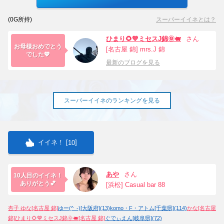
(
0
G所持)
スーパーイイネとは？
ひまり🌻💙ミセスJ錦🌞🐖
さん
お母様おめでとう
[名古屋 錦] mrs.J 錦
でした💙
最新のブログを見る
スーパーイイネのランキングを見る
イイネ！ [
]
10
あや
さん
10人目のイイネ！
ありがとう💕
[浜松] Casual bar 88
杏子 ゆな[名古屋 錦]
ゆー(^_-)[大阪府](13)
komo・F・アトム[千葉県](114)
かな[名古屋
錦]
ひまり🌻💙ミセスJ錦🌞🐖[名古屋 錦]
ぐでぃえん[岐阜県](72)