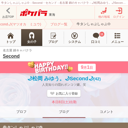
牛タンしゃぶしゃぶ🍲 - Second・セカンド - 名古屋 錦のキャバクラ - 🌙松岡みゆう。🌙Second🌙
東海
お店TOP
他の地域
ログイン
牛タンしゃぶしゃぶ🍲
econd🌙(マツオカ ミユウ)
ブログ一覧
11
トップ
女の子
ブログ
システム
口コミ
メニュー
名古屋 錦キャバクラ
Second
9
1
月
日
🌙松岡 みゆう。🌙Second🌙
(42)
人見知りの隠れポンコツ嬢。笑
お気に入り登録
本日8日(土)出勤
プロフ
ブログ
コメント
牛タンしゃぶしゃぶ🍲