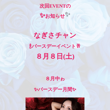
次回EVENTの
✨
✨
お知らせ
なぎさチャン
🍾バースデーイベント🥂
８月８日(土)
８月中ゎ
✨バースデー月間✨