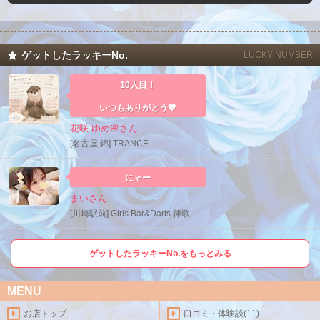
ゲットしたラッキーNo.
LUCKY NUMBER
10人目！
いつもありがとう💖
花咲 ゆめ🌸さん
[名古屋 錦] TRANCE
にゃー
まいさん
[川崎駅前] Girls Bar&Darts 律歌
ゲットしたラッキーNo.をもっとみる
MENU
お店トップ
口コミ・体験談(11)