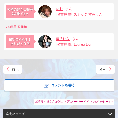
なお
さん
松岡の好きな数字
は3番です❤️
[名古屋 栄] スナック すみっこ
らる[三重 四日市]
岸辺りさ
さん
最初のイイネ！
ありがとう😘
[名古屋 錦] Lounge Lien
前へ
次へ
コメントを書く
⚠通報する(ブログの内容,スーパーイイネのメッセージ)
過去のブログ