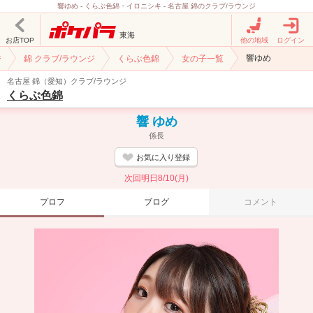
響ゆめ - くらぶ色錦・イロニシキ - 名古屋 錦のクラブ/ラウンジ
東海
お店TOP
他の地域
ログイン
響ゆめ
ジ
錦 クラブ/ラウンジ
くらぶ色錦
女の子一覧
名古屋 錦（愛知）クラブ/ラウンジ
くらぶ色錦
響 ゆめ
係長
お気に入り登録
次回明日8/10(月)
プロフ
ブログ
コメント