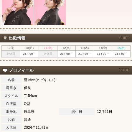
出勤情報
SHIFT
9(日)
10(月)
11(火)
12(水)
13(木)
14(金)
15(土)
定休日
21：00～
定休日
21：00～
21：00～
21：00～
21：00～
プロフィール
PROF
名前
響 ゆめ(ヒビキユメ)
肩書き
係長
スタイル
T154cm
血液型
O型
出身地
岐阜県
誕生日
12月21日
お酒
普通
入店日
2024年11月1日