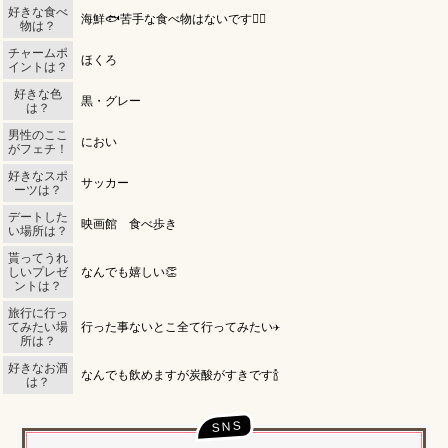
好きな食べ
海鮮🐟苦手な食べ物はないです🙂‍↔️
物は？
チャームポ
ほくろ
イントは？
好きな色
黒・グレー
は？
男性のここ
におい
がフェチ！
北海道
東北
このお店をシェアする
キャストページをシェアする
好きなスポ
サッカー
ーツは？
甲信越
会員ログイン
北陸
デートした
映画館 食べ歩き
い場所は？
LINE
X (旧Twitter)
LINE
X (旧Twitter)
貰ってうれ
関東
女の子ログイン
静岡
しいプレゼ
なんでも嬉しい👏
ントは？
お店のURLをコピー
キャストページのURLをコピー
旅行に行っ
店舗ログイン
関西
東海
てみたい場
行った事ないとこ全て行ってみたい✈️
所は？
好きなお酒
中四国
新規会員登録
九州
なんでも飲めますが炭酸がすきです🍾
は？
沖縄
全国TOP