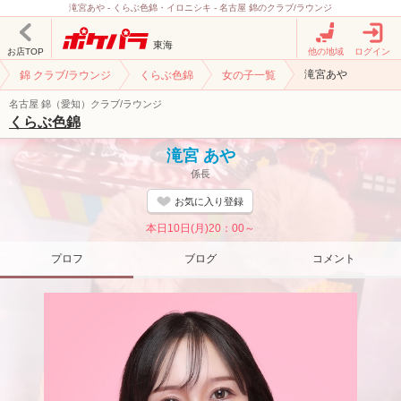
滝宮あや - くらぶ色錦・イロニシキ - 名古屋 錦のクラブ/ラウンジ
東海
お店TOP
他の地域
ログイン
滝宮あや
錦 クラブ/ラウンジ
くらぶ色錦
女の子一覧
名古屋 錦（愛知）クラブ/ラウンジ
くらぶ色錦
滝宮 あや
係長
お気に入り登録
本日10日(月)20：00～
プロフ
ブログ
コメント