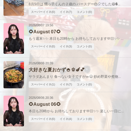
8月5日は 甥っ子くんの２歳の バースデー🎂🎈でした😆�...
スーパーイイネ(0)
イイネ(7)
コメント(0)
2026/08/07 19:56
🌻August 07🌻
もう週末✨✨ 本日も20時から お待ちしております🫶🏻✨✨ ...
スーパーイイネ(0)
イイネ(3)
コメント(0)
2026/08/06 20:39
大好きな夏おかず🍚🫑🍆💕
サラダあんまり 食べない女子ですが🥗😆 炒め野菜や煮物...
スーパーイイネ(1)
イイネ(7)
コメント(0)
2026/08/06 20:36
🌻August 06🌻
本日も20時から お待ちしております🫶🏻✨✨ 楽しい一日に...
スーパーイイネ(0)
イイネ(4)
コメント(0)