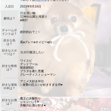
入店日
2023年9月16日
❁⃘お買い物
❁⃘神社仏閣と滝巡り
趣味は？
❁旅行
チャームポ
絶対的おでこ✨
イントは？
好きな色
黒︎✿グレー︎✿ネイビー︎✿白
は？
好きなスポ
ヨガ🧘‍♀️復活したい
ーツは？
︎ワイスピ
デッドプール
好きな映画
︎呪術廻戦0
は？
プラダを着た悪魔
グレーティストショーマン
アニメ大好き🫶🏻
好きな漫画
︎✨進撃の巨人✨が好きすぎる🥹❤️
や本は？
魔王︎の炭酸割り
好きなお酒
シャンパン🍾🥂
は？
炭酸のお酒が好き❤️
北海道
東北