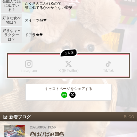
芸能人で誰
このお店をシェアする
キャストページをシェアする
たくさん言われるので
に似てい
誰に似てるかわからない🤭笑
る？
甲信越
会員ログイン
北陸
好きな食べ
スイーツ🍰💗
物は？
LINE
X (旧Twitter)
LINE
X (旧Twitter)
関東
女の子ログイン
静岡
好きなキャ
ラクター
ドアラ🐨💗
は？
お店のURLをコピー
キャストページのURLをコピー
店舗ログイン
関西
東海
中四国
新規会員登録
九州
Instagram
X (旧Twitter)
TikTok
沖縄
全国TOP
キャストページをシェアする
新着ブログ
BLOG
2026/08/07 19:56
🎂はぴば👶🏻🎂