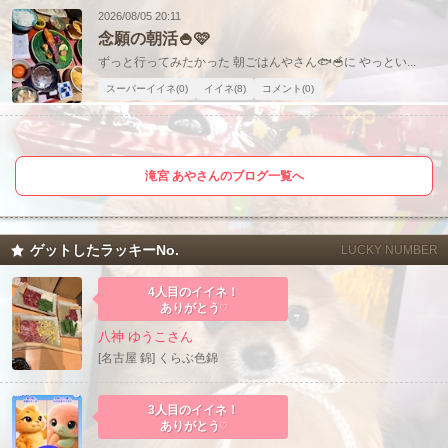
2026/08/05 20:11
念願の朝活🍚🩷
ずっと行ってみたかった 朝ごはんやさん🐟🥣に やっとい...
スーパーイイネ(0)
イイネ(8)
コメント(0)
滝宮 あやさんのブログ一覧へ
ゲットしたラッキーNo.
LUCKY NUMBER
4人目のイイネ！
ありがとう♡
八神 ゆうこさん
[名古屋 錦] くらぶ色錦
3人目のイイネ！
ありがとう♡