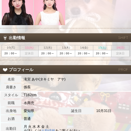
出勤情報
SHIFT
10(月)
11(火)
12(水)
13(木)
14(金)
15(土)
16(日)
20：00～
定休日
20：00～
20：00～
20：00～
20：00～
定休日
プロフィール
PROF
名前
滝宮 あや(タキミヤ アヤ)
肩書き
係長
スタイル
T162cm
前職
水商売
出身地
愛知県
誕生日
10月31日
お酒
普通
月 火 水 木 金 土
出勤日
※詳しくは
出勤情報
をご覧ください。