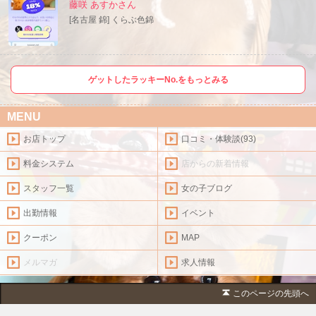
藤咲 あすかさん
[名古屋 錦] くらぶ色錦
ゲットしたラッキーNo.をもっとみる
MENU
お店トップ
口コミ・体験談(93)
料金システム
店からの新着情報
スタッフ一覧
女の子ブログ
出勤情報
イベント
クーポン
MAP
メルマガ
求人情報
このページの先頭へ