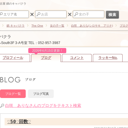
- 名古屋 錦のキャバクラ
錦 キャバクラ
The One
女の子一覧
白咲 ありな(シロサキ アリナ)
ブロ
ャバクラ
uth3F 3-A号室
TEL：052-957-3987
2026年6月15日更新！
プロフィール
ブログ
コメント
ラッキーNo.
ブログ一覧
ブログ写真
白咲 ありなさんのブログをテキスト検索
♡50♡回数♡