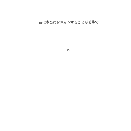
昔は本当にお休みをすることが苦手で
💦