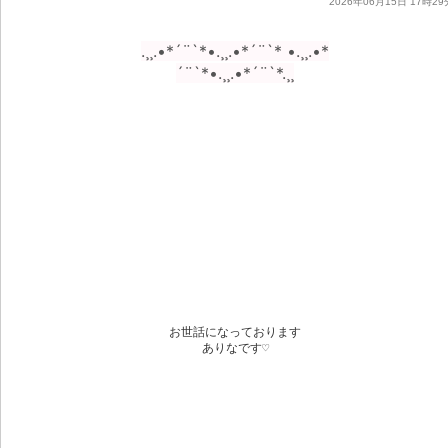
2026年06月15日 17時29
.¸¸.•*´¨`*•.¸¸.•*´¨`* •.¸¸.•*
´¨`*•.¸¸.•*´¨`*.¸¸
お世話になっております
ありなです♡