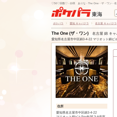
♡50♡回数♡ - 白咲 ありな - The One・ザ・ワン 
ポケパラ
愛知 キャバクラ
名古屋 キャバクラ
The One (ザ・ワン)
名古屋 錦 キ
愛知県名古屋市中区錦3-4-22 マリオット錦ビルSo
住所
愛知県名古屋市中区錦3-4-22
マリオット錦ビルSouth3F 3-A号室