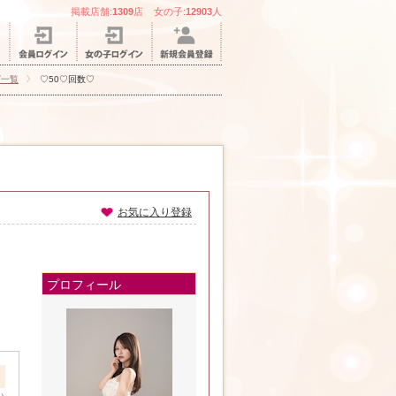
掲載店舗:
1309
店 女の子:
12903
人
グ一覧
♡50♡回数♡
お気に入り登録
プロフィール