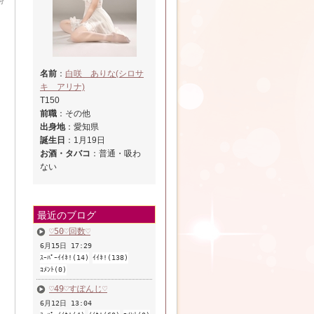
分
名前
：
白咲 ありな(シロサ
キ アリナ)
T150
前職
：その他
出身地
：愛知県
誕生日
：1月19日
お酒・タバコ
：普通・吸わ
ない
最近のブログ
♡50♡回数♡
6月15日 17:29
ｽｰﾊﾟｰｲｲﾈ!(14)
ｲｲﾈ!(138)
ｺﾒﾝﾄ(0)
♡49♡すぽんじ♡
6月12日 13:04