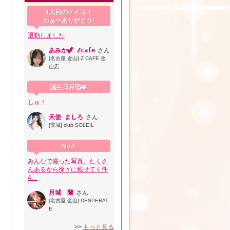
1人目のイイネ！
わぁ〜ありがとう!
退勤しました
あみか‪‪🦖‬‎ Zcafe
さん
[名古屋 金山] Z CAFE 金
山店
誕生日月🥰🫶
しゅ！
天使 ましろ
さん
[安城] club SOLEIL
No.7
みんなで撮った写真、たくさ
んあるから徐々に載せてく件
4。
月城 蘭
さん
[名古屋 金山] DESPERAT
E
>>
もっと見る