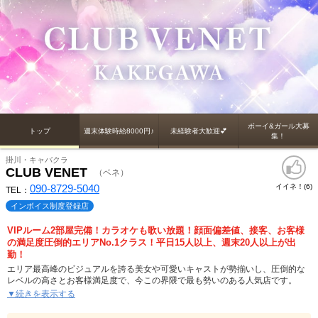
ボーイ&ガール大募
トップ
週末体験時給8000円♪
未経験者大歓迎💕
集！
掛川・キャバクラ
CLUB VENET
（ベネ）
090-8729-5040
イイネ！(
)
6
TEL：
インボイス制度登録店
VIPルーム2部屋完備！カラオケも歌い放題！顔面偏差値、接客、お客様
の満足度圧倒的エリアNo.1クラス！平日15人以上、週末20人以上が出
勤！
エリア最高峰のビジュアルを誇る美女や可愛いキャストが勢揃いし、圧倒的な
レベルの高さとお客様満足度で、今この界隈で最も勢いのある人気店です。
▼続きを表示する
その活気を支えるのは、平日15名以上、週末20名以上というエリア屈指の出勤
人数。キャストからも愛されるお店だからこそ生まれるポジティブな空気感の