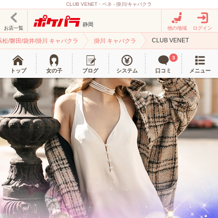
CLUB VENET・ベネ - 掛川/キャバクラ
静岡
お店一覧
他の地域
ログイン
CLUB VENET
浜松/磐田/袋井/掛川 キャバクラ
掛川 キャバクラ
3
トップ
女の子
ブログ
システム
口コミ
メニュー