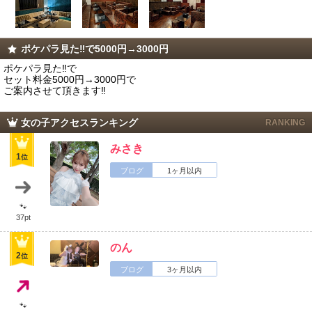
ポケパラ見た‼️で5000円→3000円
ポケパラ見た‼️で
セット料金5000円→3000円で
ご案内させて頂きます‼️
女の子アクセスランキング
RANKING
みさき
1
位
ブログ
1ヶ月以内
🐾
37pt
のん
2
位
ブログ
3ヶ月以内
🐾