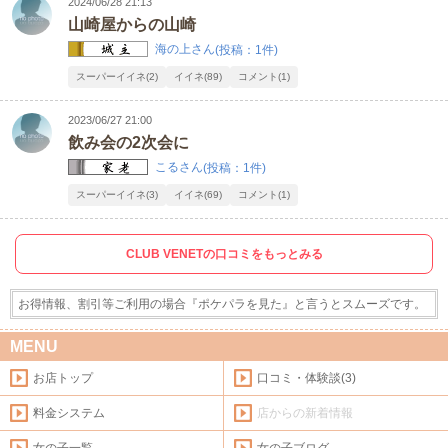
2024/06/28 21:13
山崎屋からの山崎
海の上さん
(投稿：1件)
スーパーイイネ(2)
イイネ(89)
コメント(1)
2023/06/27 21:00
飲み会の2次会に
こるさん
(投稿：1件)
スーパーイイネ(3)
イイネ(69)
コメント(1)
CLUB VENETの口コミをもっとみる
お得情報、割引等ご利用の場合『ポケパラを見た』と言うとスムーズです。
MENU
お店トップ
口コミ・体験談(3)
料金システム
店からの新着情報
女の子一覧
女の子ブログ