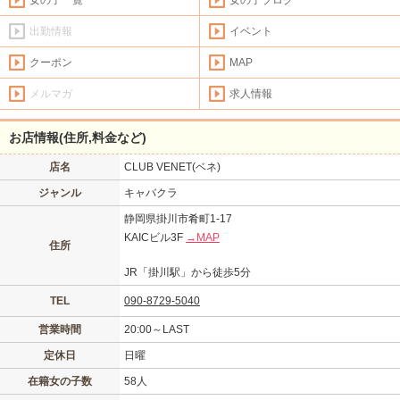
出勤情報
イベント
クーポン
MAP
メルマガ
求人情報
お店情報(住所,料金など)
店名
CLUB VENET(ベネ)
ジャンル
キャバクラ
静岡県掛川市肴町1-17
KAICビル3F
→MAP
住所
JR「掛川駅」から徒歩5分
TEL
090-8729-5040
営業時間
20:00～LAST
定休日
日曜
在籍女の子数
58人