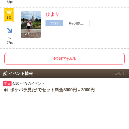
33pt
ひより
3
位
ブログ
6ヶ月以上
🐾
27pt
4位以下をみる
イベント情報
EVENT
本日
4/10～4/9のイベント
ポケパラ見た!でセット料金5000円→3000円