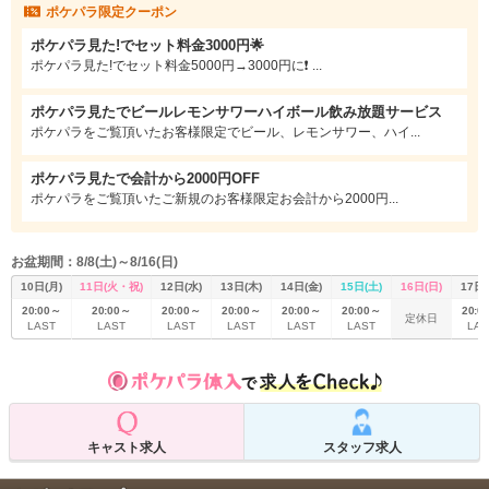
ポケパラ限定クーポン
中、いつお越しいただいても多彩な顔ぶれが皆様を華やかにお迎えいたしま
す。
ポケパラ見た!でセット料金3000円🌟
賑やかで活気あふれる空間で、日常の喧騒を忘れて心ゆくまで羽を伸ばし、至
ポケパラ見た!でセット料金5000円→3000円に❗️ ...
福のひとときをご堪能ください！
ポケパラ見たでビールレモンサワーハイボール飲み放題サービス
ポケパラをご覧頂いたお客様限定でビール、レモンサワー、ハイ...
ポケパラ見たで会計から2000円OFF
ポケパラをご覧頂いたご新規のお客様限定お会計から2000円...
お盆期間：8/8(土)～8/16(日)
10日(月)
11日(火・祝)
12日(水)
13日(木)
14日(金)
15日(土)
16日(日)
17日(
20:00～
20:00～
20:00～
20:00～
20:00～
20:00～
20:0
定休日
LAST
LAST
LAST
LAST
LAST
LAST
LAS
キャスト求人
スタッフ求人