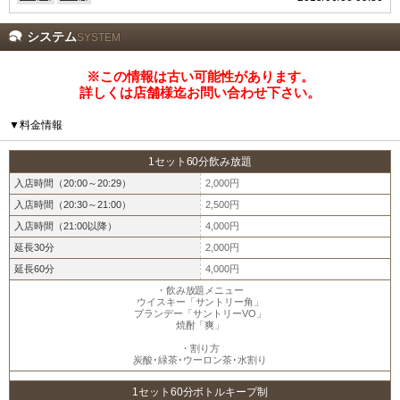
システム
SYSTEM
※この情報は古い可能性があります。
詳しくは店舗様迄お問い合わせ下さい。
北海道
東北
このお店をシェアする
▼料金情報
甲信越
会員ログイン
北陸
1セット60分飲み放題
入店時間（20:00～20:29）
2,000円
LINE
X (旧Twitter)
関東
女の子ログイン
静岡
入店時間（20:30～21:00）
2,500円
入店時間（21:00以降）
4,000円
お店のURLをコピー
延長30分
2,000円
東海
店舗ログイン
関西
延長60分
4,000円
・飲み放題メニュー
中四国
新規会員登録
九州
ウイスキー「サントリー角」
ブランデー「サントリーVO」
焼酎「爽」
・割り方
沖縄
全国TOP
炭酸･緑茶･ウーロン茶･水割り
1セット60分ボトルキープ制