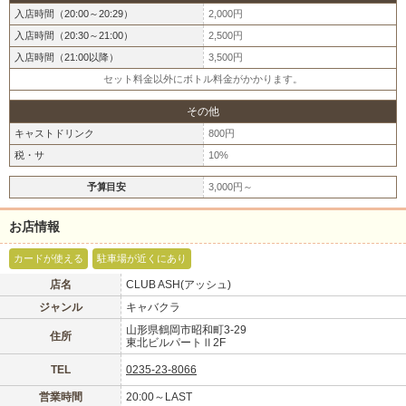
入店時間（20:00～20:29）
2,000円
入店時間（20:30～21:00）
2,500円
入店時間（21:00以降）
3,500円
セット料金以外にボトル料金がかかります。
その他
キャストドリンク
800円
税・サ
10%
予算目安
3,000円～
お店情報
カードが使える
駐車場が近くにあり
店名
CLUB ASH(アッシュ)
ジャンル
キャバクラ
山形県鶴岡市昭和町3-29
住所
東北ビルパートⅡ2F
TEL
0235-23-8066
営業時間
20:00～LAST