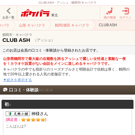
CLUB ASH・アッシュ - 鶴岡市/キャバクラ
東北
お店一覧
他の地域
ログイン
CLUB ASH
ケパラ
山形 キャバクラ
鶴岡/酒田 キャバクラ
鶴岡市・キャバクラ
CLUB ASH
（アッシュ）
このお店は会員の口コミ・体験談から登録されたお店です。
山形県鶴岡市で最大級の在籍数を誇るアッシュで麗しい女性達と素敵な一夜
を！カラオケ設置がない会話をメインに楽しめるキャバクラです。
キャバクラの中でも指折りのリーズナブルさと明朗会計で信頼は厚く、鶴岡の
地で20年以上愛される人気の老舗店です。
▼続きを表示する
アッシュの料金システムは飲み放題制とボトルキープ制の2種類あり、ご利用シ
ーンに合わせた楽しみ方ができます。飲み放題の場合はウイスキー「サントリ
口コミ・体験談
REVIEW
ー角」、焼酎「爽」、ブランデー「サントリーVO」の中から炭酸割り、緑茶ウ
ーロン茶割り、水割りなどお好きな飲み方を選べます。ボトルキープの場合
は、お手頃価格のボトルから特別な時に開けたい高価なボトルまで20種類を超
初☆
えるボトルを取りそろえてます。
神様さん
20名を超える在籍キャストは20代～30代の美女たちが揃っていて、お話上手で
[満足度：
]
聞き上手な彼女たちとのひとときは、何度来ても新鮮な気持ちで楽しむことが
こんばんは?
できます。