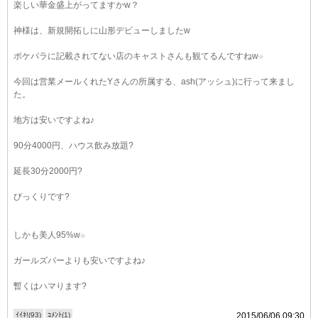
楽しい華金盛上がってますかw？
神様は、新規開拓しに山形デビューしましたw
ポケパラに記載されてない店のキャストさんも観てるんですねw☆
今回は営業メールくれたYさんの所属する、ash(アッシュ)に行って来まし
た。
地方は安いですよね♪
90分4000円、ハウス飲み放題?
延長30分2000円?
びっくりです?
しかも美人95%w☆
ガールズバーよりも安いですよね♪
暫くはハマります?
ｲｲﾈ!(93)
ｺﾒﾝﾄ(1)
2015/06/06 09:30