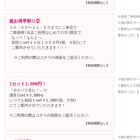
【有効期限なし】
※初回ご来店時
超お得早割り②
※他の割引サー
２０：００〜２１：００までにご来店で
※週末などの混
ご新規様(当店ご利用はじめての方)限定で
場合がございま
なっ？！なんとっ、、、
初回１set４０分１０００円(税、サ別)にて
ご案内させていただきます！！！
※ご利用の際はコチラの画面をご提示ください。
【有効期限なし】
※他の割引サー
1セット1,980円！
※週末などの混
『ポケパラ見た！』で
場合がございま
通常1set￥3,000を
いつでも初回１set￥1,980(税、サ別)
にてご案内させていただきます！
※ご利用の際はコチラの画面をご提示ください。
【有効期限なし】
※他の割引サー