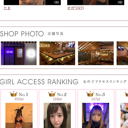
0秒
0秒
たま
オガワ(27)
455pt
168pt
147pt