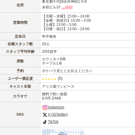
東京都千代田区外神田1-5-8
住所
末初ビル1F
→MAP
【月曜～木曜】15:00～24:00
【金曜・祝前日】15:00～5:00
営業時間
【土曜】13:00～5:00
北海道
東北
【日曜・祝日】13:00～24:00
このお店をシェアする
定休日
年中無休
甲信越
会員ログイン
北陸
在籍スタッフ数
20人
スタッフ平均年齢
20代前半
LINE
X (旧Twitter)
カウンター8席
女の子ログイン
静岡
関東
席数
テーブル1卓
お店のURLをコピー
予約
ポケパラ見たとお伝えください
東海
店舗ログイン
関西
(5)
ユーザー満足度
★
★
★
★
★
キャスト衣装
アリス風ワンピース
中四国
新規会員登録
九州
無料で歌い放題
カラオケ
(LIVE DAM)
Instagram
沖縄
全国TOP
SNS
X (旧Twitter)
TikTok