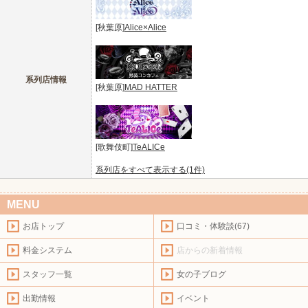
[秋葉原]
Alice×Alice
系列店情報
[秋葉原]
MAD HATTER
[歌舞伎町]
TeALICe
系列店をすべて表示する(1件)
MENU
お店トップ
口コミ・体験談(67)
料金システム
店からの新着情報
スタッフ一覧
女の子ブログ
出勤情報
イベント