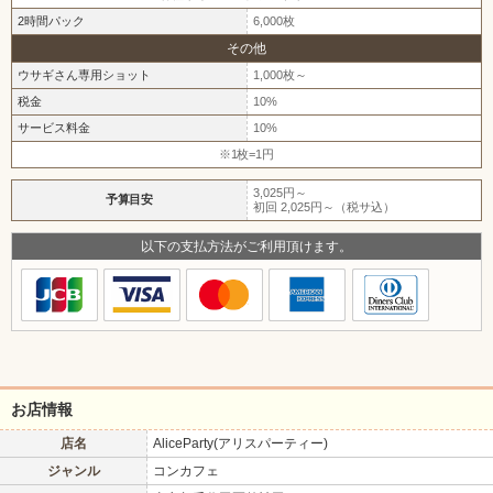
2時間パック
6,000枚
その他
ウサギさん専用ショット
1,000枚～
税金
10%
サービス料金
10%
※1枚=1円
3,025円～
予算目安
初回 2,025円～（税サ込）
以下の支払方法がご利用頂けます。
お店情報
店名
AliceParty(アリスパーティー)
ジャンル
コンカフェ