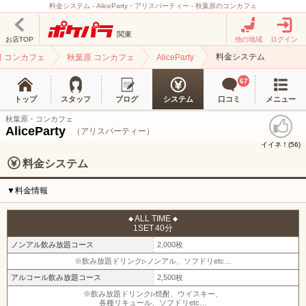
料金システム - AliceParty・アリスパーティー - 秋葉原のコンカフェ
関東
お店TOP
他の地域
ログイン
料金システム
田 コンカフェ
秋葉原 コンカフェ
AliceParty
67
トップ
スタッフ
ブログ
システム
口コミ
メニュー
秋葉原・コンカフェ
AliceParty
（アリスパーティー）
イイネ！(
)
56
料金システム
▼料金情報
◆ ALL TIME ◆
1SET 40分
ノンアル飲み放題コース
2,000枚
※飲み放題ドリンク▷ノンアル、ソフドリetc…
アルコール飲み放題コース
2,500枚
※飲み放題ドリンク▷焼酎、ウイスキー、
各種リキュール、ソフドリetc…