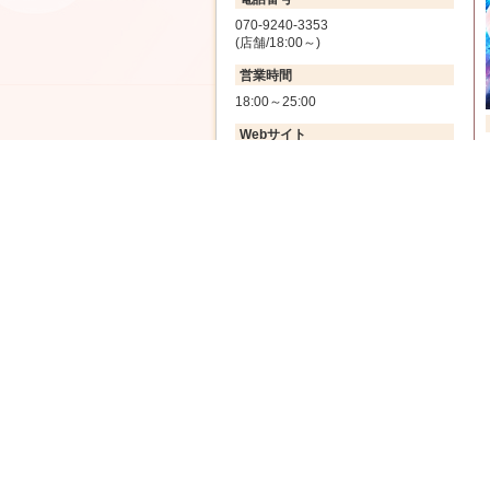
070-9240-3353
(店舗/18:00～)
営業時間
18:00～25:00
Webサイト
オフィシャルHP
SNS
Instagram
X (旧Twitter)
TikTok
系列店情報
【秋葉原】Cafe&Bar Mermaid