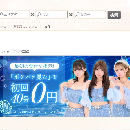
カフェ
秋葉原 コンカフェ
海月
L：070-9240-3353