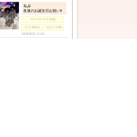
らぶ
友達のお誕生日お祝い❣️
スーパーイイネ(2)
イイネ(11)
コメント(0)
08月06日 17:04
みもざ
合言葉って200種類あんねん(ないです)
スーパーイイネ(1)
イイネ(10)
コメント(0)
08月05日 22:40
>>
ブログ一覧
2026年8月6日･ブログ更新