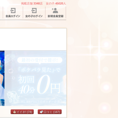
掲載店舗:
3348
店 女の子:
45020
人
イイネ!
(74)
口コミ
(167)