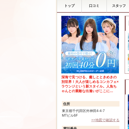
トップ
口コミ
スタッフ
深海で見つける、癒しとときめきの
別世界！大人が楽しめるコンカフェ×
ラウンジという新スタイル。人魚ち
ゃんとの素敵な出逢いがここに…
住所
東京都千代田区外神田4-4-7
MTビル6F
>>地図で確認する
電話番号