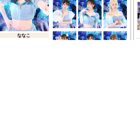
ななこ
150cm
身長
O型
血液型
>>
女の子一覧