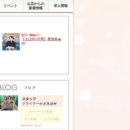
お店からの
イベント
求人情報
新着情報
8/5 New!!
【まほBD月間】豊漁祭🌊
🐟
スタッフ
クライナーかき氷🧊🍧
スーパーイイネ(0)
イイネ(1)
コメント(0)
08月06日 18:07