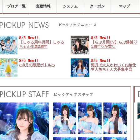
ブログ一覧
出勤情報
システム
クーポン
マップ
8/5 New!!
8/5 New!!
【しゃる周年月間】しゃる
【らぶ月間EV】らぶ爆誕♡
ちゃん生還2周年
1周年♡卒業♡
8/5 New!!
8/5 New!!
🍊8月の限定ボトル🍊
海月で大人かわいくお給仕
💙人魚ちゃん大募集中😊