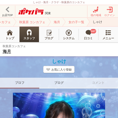
しゃけ - 海月・クラゲ - 秋葉原のコンカフェ
関東
お店TOP
他の地域
ログイン
しゃけ
ンカフェ
秋葉原 コンカフェ
海月
女の子一覧
167
トップ
スタッフ
ブログ
システム
口コミ
メニュー
秋葉原コンカフェ
海月
しゃけ
お気に入り登録
プロフ
ブログ
コメント