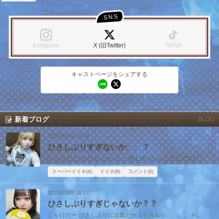
LINE
X (旧Twitter)
LINE
X (旧Twitter)
女の子ログイン
静岡
関東
お店のURLをコピー
キャストページのURLをコピー
Instagram
X (旧Twitter)
TikTok
東海
店舗ログイン
関西
キャストページをシェアする
中四国
新規会員登録
九州
沖縄
全国TOP
新着ブログ
BLOG
2025/03/27 19:36
ひさしぶりすぎないか、、？
しゃけだよ~ おひさしゅ~！！ 早く帰っちゃうかもですが...
スーパーイイネ(4)
イイネ(8)
コメント(0)
2025/01/08 18:17
ひさしぶりすぎじゃないか？？
しゃけだー ひさしぶりに出勤だー 1ヶ月ぶり、。。。？ ...