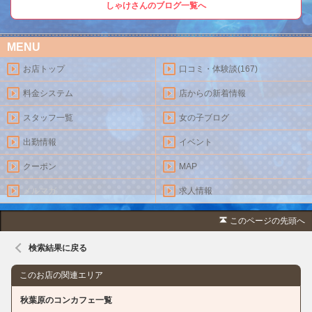
しゃけさんのブログ一覧へ
MENU
お店トップ
口コミ・体験談(167)
料金システム
店からの新着情報
スタッフ一覧
女の子ブログ
出勤情報
イベント
クーポン
MAP
メルマガ
求人情報
このページの先頭へ
検索結果に戻る
このお店の関連エリア
秋葉原のコンカフェ一覧