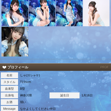
プロフィール
PROF
名前
しゃけ(シャケ)
スタイル
T155cm
血液型
B型
出身地
神奈川県
誕生日
1月16日
北海道
東北
このお店をシェアする
キャストページをシェアする
お酒
弱い
Message
なかよくしてください🫶🏻
甲信越
会員ログイン
北陸