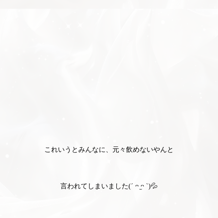
これいうとみんなに、元々飲めないやんと
言われてしまいました(´ ᴖ ̫ᴖ `)💦