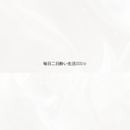
毎日二日酔い生活💁🏻‍♀️☆