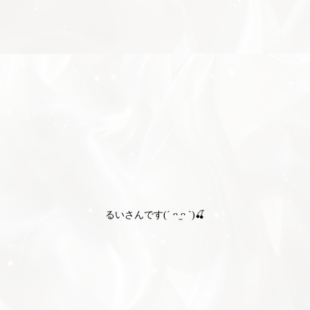
るいさんです(´ ᴖ ̫ᴖ `)🍒