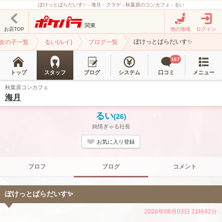
ぽけっとぱらだいす✨ - 海月・クラゲ - 秋葉原のコンカフェ - るい
関東
お店TOP
他の地域
ログイン
ぽけっとぱらだいす✨
女の子一覧
るい(ルイ)
ブログ一覧
167
トップ
スタッフ
ブログ
システム
口コミ
メニュー
秋葉原コンカフェ
海月
るい
(26)
純情ぎゃる社長
お気に入り登録
プロフ
ブログ
コメント
ぽけっとぱらだいす✨
2026年06月03日 21時42分