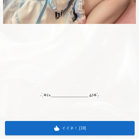
- ̗̀ 𖤐꒰ঌ ____________________ ໒꒱𖤐 ̖́-
イイネ！ [
19
]