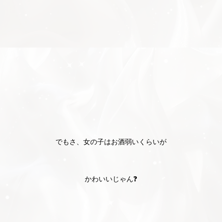
でもさ、女の子はお酒弱いくらいが
北海道
東北
このお店をシェアする
かわいいじゃん❓
このブログをシェアする
甲信越
会員ログイン
北陸
LINE
X (旧Twitter)
LINE
twitter