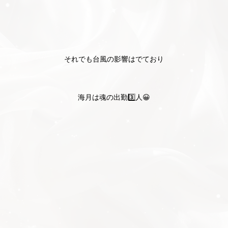
それでも台風の影響はでており
海月は魂の出勤3️⃣人😀