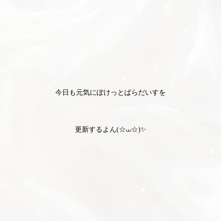
今日も元気にぽけっとぱらだいすを
更新するよん(‪☆⩊‪☆)✨️