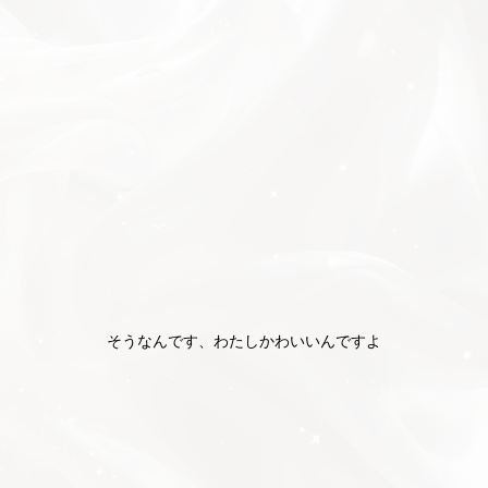
女の子ログイン
静岡
関東
お店のURLをコピー
ブログのURLをコピー
東海
店舗ログイン
関西
中四国
新規会員登録
九州
沖縄
全国TOP
そうなんです、わたしかわいいんですよ