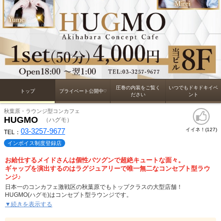
圧巻の内装をご覧く
いつでもドキドキイベ
トップ
プライベート公開中♡
ださい
ント
秋葉原・ラウンジ型コンカフェ
HUGMO
（ハグモ）
03-3257-9677
イイネ！(
)
127
TEL：
インボイス制度登録店
お給仕するメイドさんは個性バツグンで超絶キュートな面々。
ギャップを演出するのはラグジュアリーで唯一無二なコンセプト型ラウ
ンジ♪
日本一のコンカフェ激戦区の秋葉原でもトップクラスの大型店舗！
HUGMO(ハグモ)はコンセプト型ラウンジです。
完全オリジナルのかわいすぎるメイド衣装。
▼続きを表示する
有名デザイナーが監修した豪華な内装は他では見る事ができないほどの圧巻の
造り。