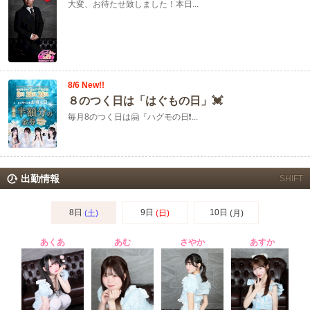
大変、お待たせ致しました！本日...
8/6 New!!
８のつく日は「はぐもの日」💓
毎月8のつく日は🤗『ハグモの日❗...
出勤情報
SHIFT
8日
9日
10日
(土)
(日)
(月)
あくあ
あむ
さやか
あすか