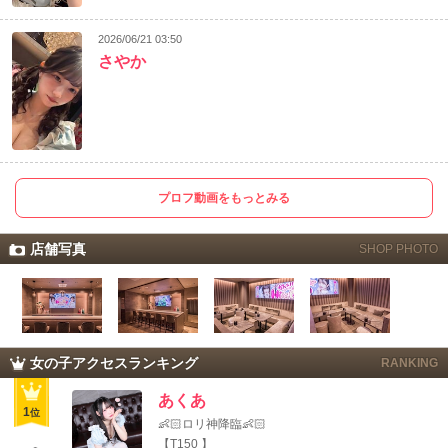
2026/06/21 03:50
さやか
プロフ動画をもっとみる
店舗写真
SHOP PHOTO
女の子アクセスランキング
RANKING
あくあ
1
位
👶🏻‪‪ロリ神降臨👶🏻‪‪
【T150 】