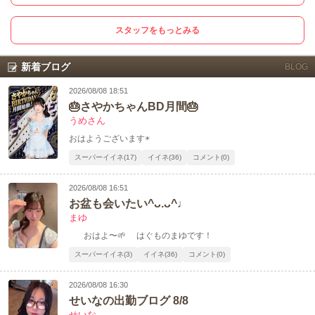
スタッフをもっとみる
新着ブログ
BLOG
2026/08/08 18:51
🎂さやかちゃんBD月間🎂
うめさん
おはようございます☀️
スーパーイイネ(17)
イイネ(36)
コメント(0)
2026/08/08 16:51
お盆も会いたい^ᴗ.ᴗ^♩
まゆ
おはよ〜🌱 はぐものまゆです！
スーパーイイネ(3)
イイネ(36)
コメント(0)
2026/08/08 16:30
せいなの出勤ブログ 8/8
せいな