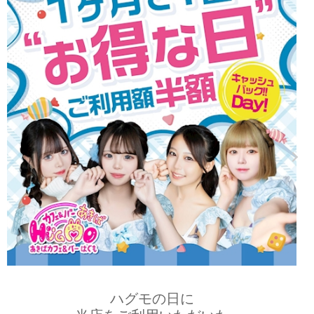
北海道
東北
このお店をシェアする
甲信越
会員ログイン
北陸
LINE
X (旧Twitter)
女の子ログイン
静岡
関東
お店のURLをコピー
東海
店舗ログイン
関西
ハグモの日に