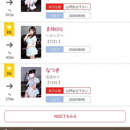
本日出勤
お問合せ下さい
🐾
527pt
ブログ
2026/08/08
まゆ
(21)
2
位
ヘラヘラ〜
【T151 】
ブログ
2026/08/08
🐾
403pt
なつき
3
位
合法ロリ
【T155 】
本日出勤
お問合せ下さい
🐾
270pt
ブログ
2026/08/08
4位以下をみる