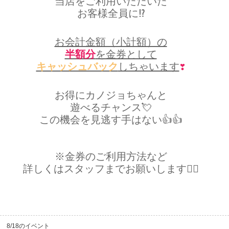
当店をご利用いただいた
中四国
新規会員登録
九州
お客様全員に⁉️
沖縄
全国TOP
お会計金額（小計額）の
半額分
を金券として
キャッシュバック
しちゃいます
❣️
お得にカノジョちゃんと
遊べるチャンス💘
この機会を見逃す手はない👍👍
※金券のご利用方法など
詳しくはスタッフまでお願いします🙇‍♂️
8/18のイベント