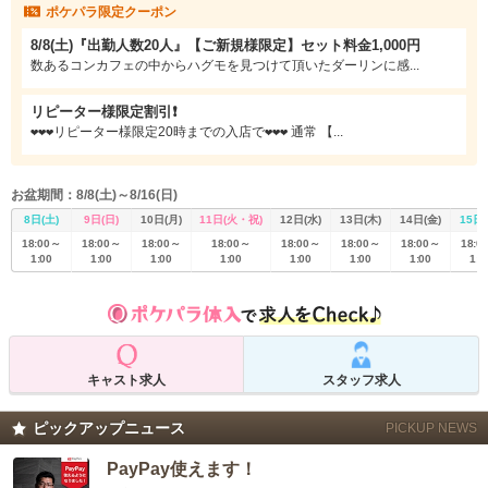
ポケパラ限定クーポン
きっと秋葉原エリアで最大級！
今更『普通』のコンカフェでは意味がないので、せっかくなら何百、何千とあ
8/8(土)『出勤人数20人』【ご新規様限定】セット料金1,000円
るコンカフェの頂点を。そんなポテンシャルのお店です。
数あるコンカフェの中からハグモを見つけて頂いたダーリンに感...
リピーター様限定割引❗️
❤❤❤リピーター様限定20時までの入店で❤❤❤ 通常 【...
お盆期間：8/8(土)～8/16(日)
8日(土)
9日(日)
10日(月)
11日(火・祝)
12日(水)
13日(木)
14日(金)
15日(
18:00～
18:00～
18:00～
18:00～
18:00～
18:00～
18:00～
18:0
1:00
1:00
1:00
1:00
1:00
1:00
1:00
1:0
キャスト求人
スタッフ求人
ピックアップニュース
PICKUP NEWS
PayPay使えます！