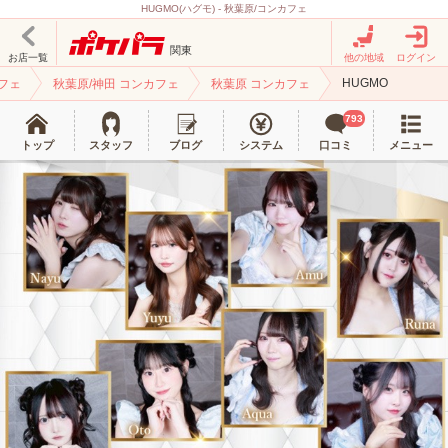
HUGMO(ハグモ) - 秋葉原/コンカフェ
関東
お店一覧
他の地域
ログイン
HUGMO
フェ
秋葉原/神田 コンカフェ
秋葉原 コンカフェ
793
トップ
スタッフ
ブログ
システム
口コミ
メニュー