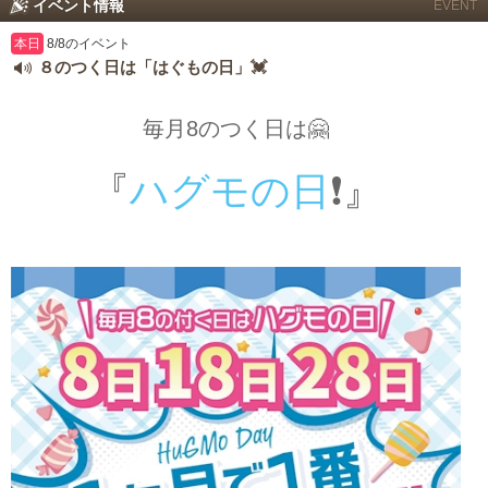
イベント情報
EVENT
本日
8/8のイベント
８のつく日は「はぐもの日」💓
毎月8のつく日は🤗
『
ハグモの日
❗️』