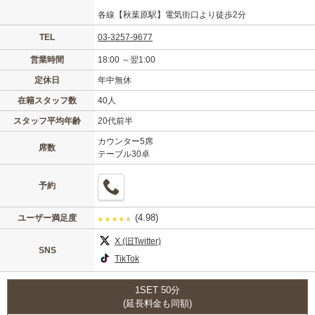
各線【秋葉原駅】電気街口より徒歩2分
TEL
03-3257-9677
営業時間
18:00 ～翌1:00
定休日
年中無休
在籍スタッフ数
40人
スタッフ平均年齢
20代前半
カウンター5席
席数
テーブル30卓
予約
(4.98)
ユーザー満足度
★
★
★
★
★
X (旧Twitter)
SNS
TikTok
1SET 50分
(延長料金も同額)