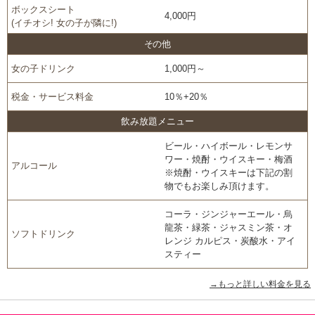
ボックスシート
4,000円
(イチオシ! 女の子が隣に!)
その他
女の子ドリンク
1,000円～
税金・サービス料金
10％+20％
飲み放題メニュー
ビール・ハイボール・レモンサ
ワー・焼酎・ウイスキー・梅酒
アルコール
※焼酎・ウイスキーは下記の割
物でもお楽しみ頂けます。
コーラ・ジンジャーエール・烏
龍茶・緑茶・ジャスミン茶・オ
ソフトドリンク
レンジ カルピス・炭酸水・アイ
スティー
→もっと詳しい料金を見る