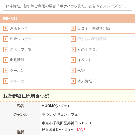
お得情報、割引等ご利用の場合『ポケパラを見た』と言うとスムーズです。
MENU
お店トップ
口コミ・体験談(793)
料金システム
店からの新着情報
スタッフ一覧
女の子ブログ
出勤情報
イベント
クーポン
MAP
メルマガ
求人情報
お店情報(住所,料金など)
店名
HUGMO(ハグモ)
ジャンル
ラウンジ型コンカフェ
東京都千代田区外神田1-15-13
秋葉原B＆Vビル8F
→MAP
住所