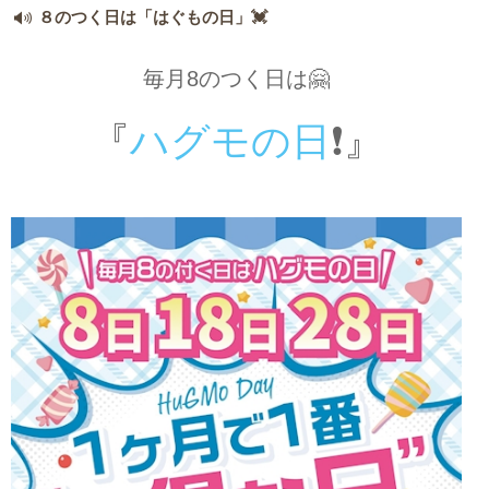
８のつく日は「はぐもの日」💓
毎月8のつく日は🤗
『
ハグモの日
❗️』