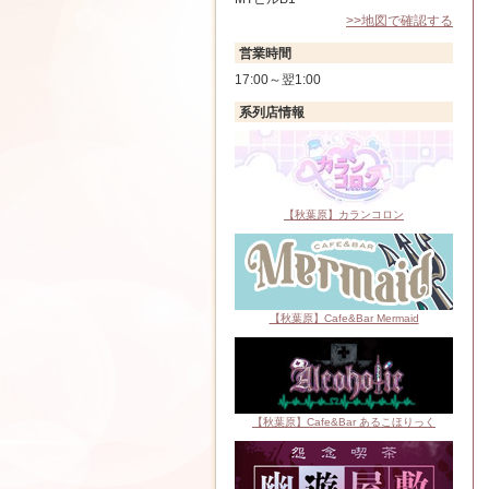
>>地図で確認する
営業時間
17:00～翌1:00
系列店情報
【秋葉原】カランコロン
【秋葉原】Cafe&Bar Mermaid
【秋葉原】Cafe&Bar あるこほりっく