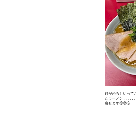
何が恐ろしいって
たラーメン......
痩せます‪🥲‎‪🥲‎‪🥲‎