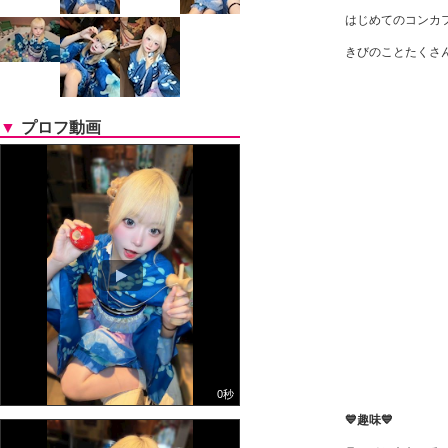
はじめてのコンカフェな
きびのことたくさん知
▼
プロフ動画
0秒
️💙趣味💙