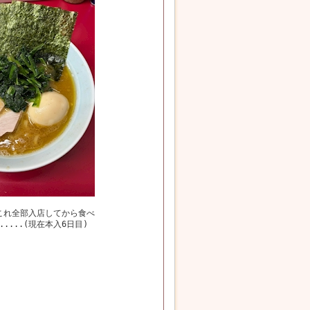
これ全部入店してから食べ
.....(現在本入6日目)