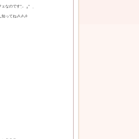
のですܸᐢ. ̫.ᐢ ܸ
ってね🎶🎶🎶