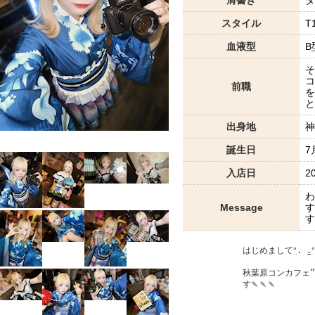
スタイル
T
血液型
B
そ
コ
前職
を
と
出身地
神
誕生日
7
入店日
2
わ
Message
す
す
はじめましてܸᐢ. ̫.ᐢ 
秋葉原コンカフェ
す🍡🍡🍡