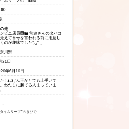
160
型
の他
ンビニ店員🟦🏪 常連さんのタバコ
覚えて番号を言われる前に用意し
くのが趣味でしたܸᐢ. ̫.ᐢ ܸ
奈川県
月21日
026年6月16日
たしはけん玉がとても上手いで
。わたしに勝てる人まっていま
。
ܸ
“タイムリープ”のきびで