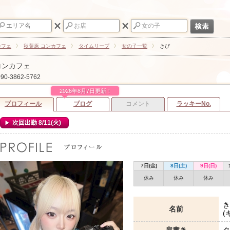
カフェ
秋葉原 コンカフェ
タイムリープ
女の子一覧
きび
コンカフェ
90-3862-5762
2026年8月7日更新！
プロフィール
ブログ
コメント
ラッキーNo.
次回出勤 8/11(火)
7日(金)
8日(土)
9日(日)
休み
休み
休み
き
名前
(
肩書き
タ