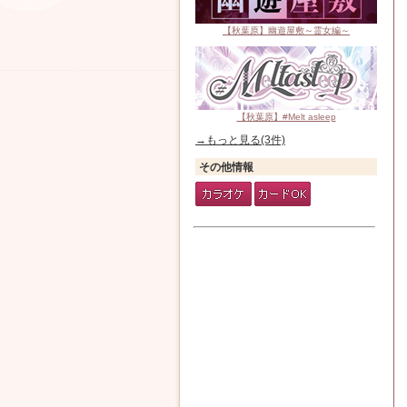
【秋葉原】幽遊屋敷～霊女編～
【秋葉原】#Melt asleep
→もっと見る(3件)
その他情報