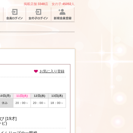
掲載店舗:
3348
店 女の子:
45092
人
お気に入り登録
10日(月)
11日(火)
12日(水)
13日(木)
休み
20：00～
20：00～
18：00～
び [19才]
キビ)
イムリープの一眼娘