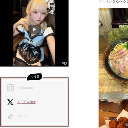
ラーメンをたべること
0秒
Instagram
X (旧Twitter)
TikTok