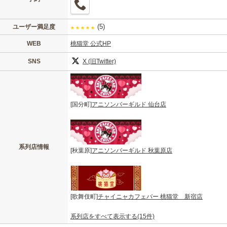
(5)
ユーザー満足度
★
★
★
★
★
WEB
桃猫堂 公式HP
SNS
X (旧Twitter)
[国分町]
アニソンバーギルド 仙台店
系列店情報
[秋葉原]
アニソンバーギルド 秋葉原店
[歌舞伎町]
チャイニャカフェバー 桃猫堂 新宿店
系列店をすべて表示する(15件)