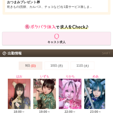
おつまみプレゼント🎁
テルなどがラインナップされた充実感のある飲み放題が含まれています。料金
乾きもの(煎餅、カルパス、チョコなど)を1皿サービス致しま...
を気にせず飲みたいだけ飲みながら、女の子たちと楽しい時間を過ごしましょ
う！
キャスト求人
出勤情報
SHIFT
9日
10日
11日
(日)
(月)
(火)
はお
いずも
りかち
めあ
18:00～
19:00～
22:00～
23:00～