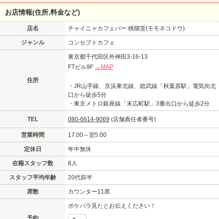
お店情報(住所,料金など)
店名
チャイニャカフェバー 桃猫堂(モモネコドウ)
ジャンル
コンセプトカフェ
東京都千代田区外神田3-16-13
FTビル9F
→MAP
住所
・JR山手線、京浜東北線、総武線「秋葉原駅」電気街北
口から徒歩5分
・東京メトロ銀座線「末広町駅」3番出口から徒歩2分
TEL
080-6614-9069
(店舗責任者番号)
営業時間
17:00～翌5:00
定休日
年中無休
在籍スタッフ数
8人
スタッフ平均年齢
20代前半
席数
カウンター11席
ポケパラ見たとお伝えください！
予約