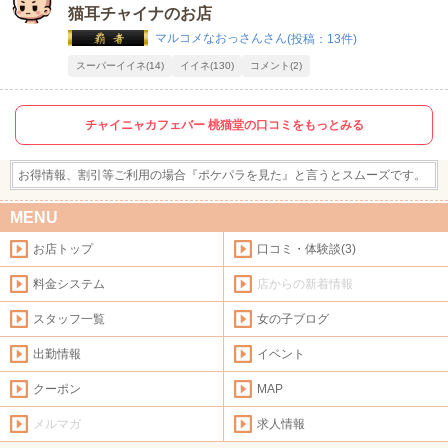
猫耳チャイナのお店
マルコメなおっさんさん
(投稿：13件)
スーパーイイネ(14)
イイネ(130)
コメント(2)
チャイニャカフェバー 桃猫堂の口コミをもっとみる
お得情報、割引等ご利用の場合『ポケパラを見た』と言うとスムーズです。
MENU
お店トップ
口コミ・体験談(3)
料金システム
店からの新着情報
スタッフ一覧
女の子ブログ
出勤情報
イベント
クーポン
MAP
メルマガ
求人情報