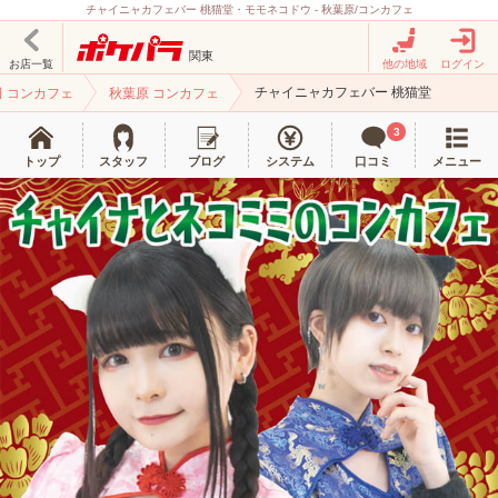
チャイニャカフェバー 桃猫堂・モモネコドウ - 秋葉原/コンカフェ
関東
お店一覧
他の地域
ログイン
チャイニャカフェバー 桃猫堂
田 コンカフェ
秋葉原 コンカフェ
3
トップ
スタッフ
ブログ
システム
口コミ
メニュー