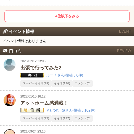
甲信越
会員ログイン
北陸
4位以下をみる
LINE
X (旧Twitter)
女の子ログイン
静岡
関東
お店のURLをコピー
イベント情報
EVENT
東海
店舗ログイン
関西
イベント情報はありません
口コミ
REVIEW
中四国
新規会員登録
九州
2023/02/12 23:06
出張で行ってみた2
沖縄
全国TOP
ふー！さん
(投稿：6件)
スーパーイイネ(19)
イイネ(120)
コメント(0)
2022/01/10 16:12
アットホーム感満載！
Ma つむ Raさん
(投稿：102件)
スーパーイイネ(13)
イイネ(127)
コメント(0)
2021/09/24 23:16