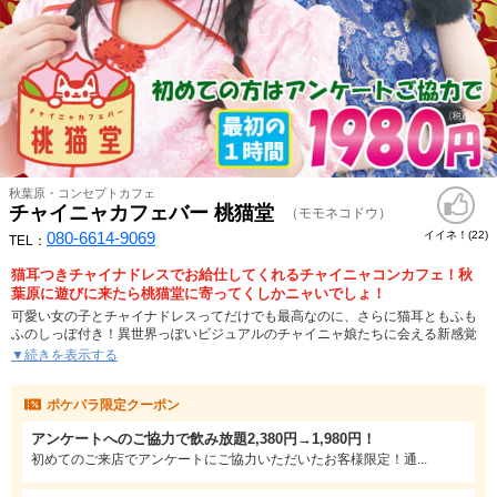
秋葉原・コンセプトカフェ
チャイニャカフェバー 桃猫堂
（モモネコドウ）
080-6614-9069
イイネ！(
)
22
TEL：
猫耳つきチャイナドレスでお給仕してくれるチャイニャコンカフェ！秋
葉原に遊びに来たら桃猫堂に寄ってくしかニャいでしょ！
可愛い女の子とチャイナドレスってだけでも最高なのに、さらに猫耳ともふも
ふのしっぽ付き！異世界っぽいビジュアルのチャイニャ娘たちに会える新感覚
コンカフェが秋葉原にあるんです！
▼続きを表示する
桃猫堂オリジナルのチャイナドレスはキュートなミニスカタイプとスリットが
ポケパラ限定クーポン
際立つロングタイプの2パターン。思い思いの髪色やメイクをして可愛く変身し
た女の子たちはほとんどが20代前半！コスプレが似合う若々しい見た目と好奇
アンケートへのご協力で飲み放題2,380円→1,980円！
心旺盛な性格でお客様を楽しませます。
初めてのご来店でアンケートにご協力いただいたお客様限定！通...
全国展開するほど有名なアニソンバーグループが経営するコンセプトカフェだ
からこその安心価格でご案内！60分2,380円の料金の中に、ビールや各種カク