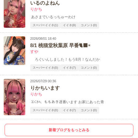
いるのよねん
りかち
あさまでいるっちゅーわけ
スーパーイイネ(1)
イイネ(9)
コメント(0)
2026/08/01 18:40
8/1 桃猫堂秋葉原 早番🐈‍⬛☀️
すや
ろぐいんしました！もう8月！なんだか
スーパーイイネ(0)
イイネ(7)
コメント(0)
2026/07/29 00:36
りかちいます
りかち
ｺﾝﾆﾁﾊ、ももあき遅番います お家にあった青
スーパーイイネ(0)
イイネ(7)
コメント(0)
新着ブログをもっとみる