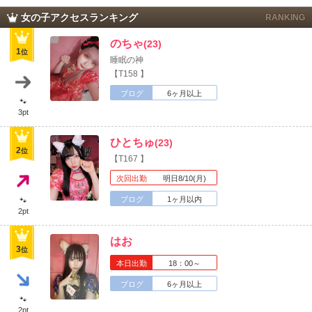
女の子アクセスランキング
RANKING
のちゃ
(23)
1
位
睡眠の神
【T158 】
ブログ
6ヶ月以上
🐾
3pt
ひとちゅ
(23)
2
位
【T167 】
次回出勤
明日8/10(月)
ブログ
1ヶ月以内
🐾
2pt
はお
3
位
本日出勤
18：00～
北海道
東北
ブログ
6ヶ月以上
このお店をシェアする
🐾
2pt