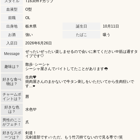
スタイル
T163cm Fカップ
血液型
O型
前職
OL
出身地
栃木県
誕生日
10月11日
お酒
強い
たばこ
吸う
入店日
2026年6月26日
ぜったいぜったい楽しませるので会いに来てください🫶筋は通すタ
Message
イプです🤍
散歩･シーシャ
趣味は？
シーシャ屋さんでバイトしてたことがあります👅
生肉💖
好きな食べ
焼肉屋さんのまかないで牛タン刺しをいただいてから生肉狂いで
物は？
す…❤️
チャームポ
唇
イントは？
好きな色
水色🩵
は？
北海道
東北
このお店をシェアする
男性のここ
キャストページをシェアする
爪
がフェチ！
甲信越
会員ログイン
北陸
好きなスポ
剣道！
ーツは？
元剣道部です⚔️✨ただ、もう竹刀持てないので見る専で☝️笑