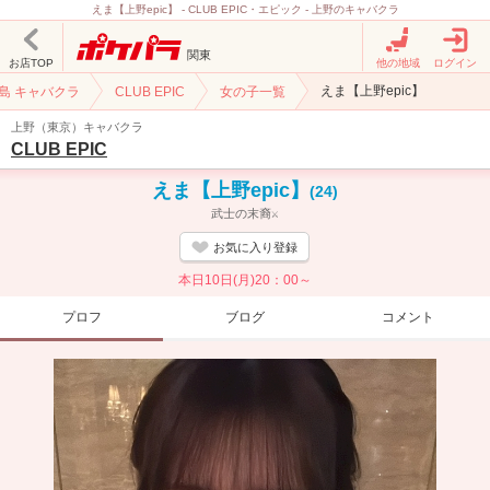
えま【上野epic】 - CLUB EPIC・エピック - 上野のキャバクラ
関東
お店TOP
他の地域
ログイン
えま【上野epic】
湯島 キャバクラ
CLUB EPIC
女の子一覧
上野（東京）キャバクラ
CLUB EPIC
えま【上野epic】
(24)
武士の末裔⚔️
お気に入り登録
本日10日(月)20：00～
プロフ
ブログ
コメント