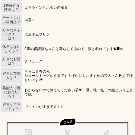
1番好きな
LINE
X (旧Twitter)
LINE
X (旧Twitter)
コララインとボタンの魔女
女の子ログイン
静岡
関東
映画は？
お店のURLをコピー
キャストページのURLをコピー
デートした
温泉♨️
い場所は？
東海
店舗ログイン
関西
好きなキャ
ラクター
ポムポムプリン
は？
中四国
新規会員登録
九州
休日はなに
9歳の保護猫ちゃんと暮らしてるので、猫と戯れてます🐈‍⬛🎀
してる？
沖縄
全国TOP
好きなお酒
クリュッグ
は？
さらば青春の光
好きな芸能
シュールギャグがすきです！ほかにもおすすめの芸人さん教えてほ
人は？
しいです🥹
芸能人で誰
わからないので教えてください🤣💗一旦、唯一無二の顔ということ
に似てい
で🙂‍↕️
る？
好きなブラ
ヴィトンがすきです！✨️
ンドは？