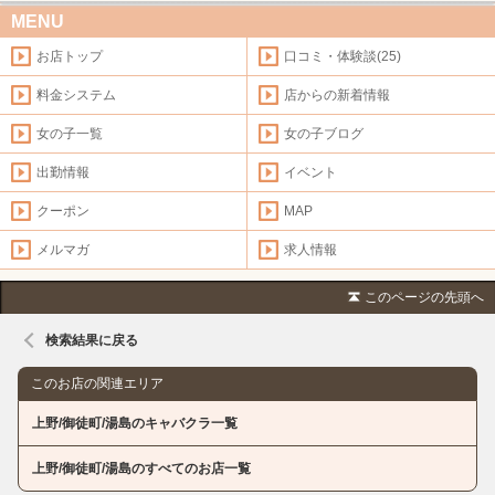
MENU
お店トップ
口コミ・体験談(25)
料金システム
店からの新着情報
女の子一覧
女の子ブログ
出勤情報
イベント
クーポン
MAP
メルマガ
求人情報
このページの先頭へ
検索結果に戻る
このお店の関連エリア
上野/御徒町/湯島のキャバクラ一覧
上野/御徒町/湯島のすべてのお店一覧