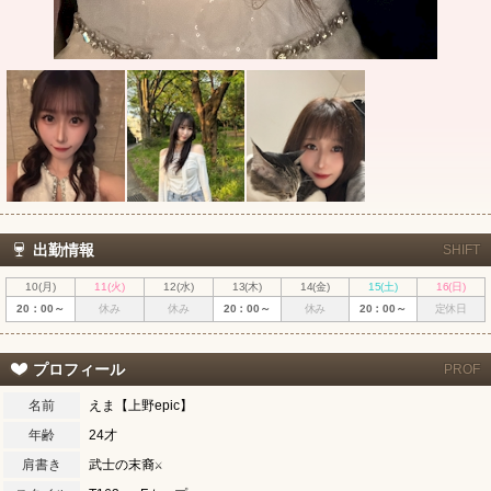
出勤情報
SHIFT
10(月)
11(火)
12(水)
13(木)
14(金)
15(土)
16(日)
20：00～
休み
休み
20：00～
休み
20：00～
定休日
プロフィール
PROF
名前
えま【上野epic】
年齢
24才
肩書き
武士の末裔⚔️