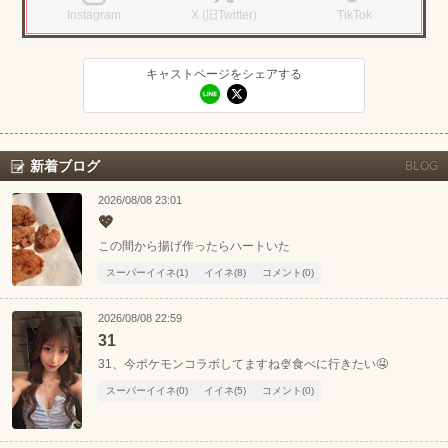
Instagram
X (旧Twitter)
TikTok
キャストページをシェアする
新着ブログ
BLOG
2026/08/08 23:01
💖
この間から揚げ作ったらハートいた
スーパーイイネ(1)
イイネ(8)
コメント(0)
2026/08/08 22:59
31
31、今ポケモンコラボしてますね🍨食べに行きたい🤤
スーパーイイネ(0)
イイネ(5)
コメント(0)