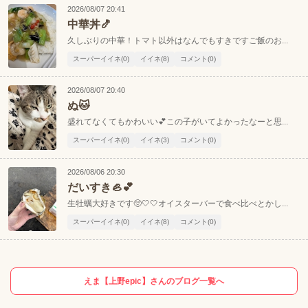
2026/08/07 20:41
中華丼🍤
久しぶりの中華！トマト以外はなんでもすきですご飯のお...
スーパーイイネ(0)
イイネ(8)
コメント(0)
2026/08/07 20:40
ぬ🐱
盛れてなくてもかわいい💕この子がいてよかったなーと思...
スーパーイイネ(0)
イイネ(3)
コメント(0)
2026/08/06 20:30
だいすき🦪💕
生牡蠣大好きです🥺🤍🤍オイスターバーで食べ比べとかし...
スーパーイイネ(0)
イイネ(8)
コメント(0)
えま【上野epic】さんのブログ一覧へ