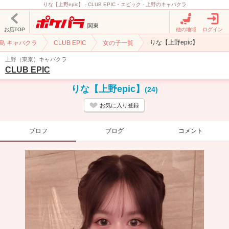
りな【上野epic】 - CLUB EPIC・エピック - 上野のキャバクラ
関東
お店TOP
他の地域
ログイン
りな【上野epic】
湯島 キャバクラ
CLUB EPIC
女の子一覧
上野（東京）キャバクラ
CLUB EPIC
りな【上野epic】
(24)
お気に入り登録
プロフ
ブログ
コメント