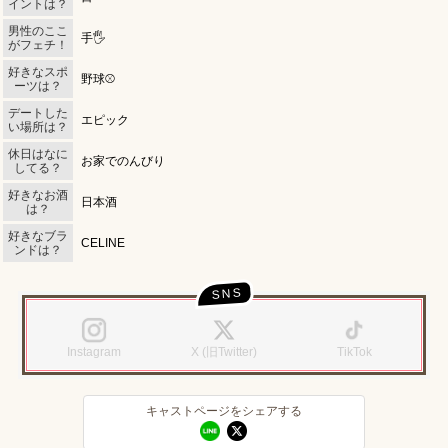
イントは？
男性のここ
手🖐️
がフェチ！
好きなスポ
野球⚾️
北海道
東北
ーツは？
このお店をシェアする
キャストページをシェアする
デートした
エピック
い場所は？
甲信越
会員ログイン
北陸
休日はなに
お家でのんびり
してる？
LINE
X (旧Twitter)
LINE
X (旧Twitter)
女の子ログイン
静岡
好きなお酒
関東
日本酒
は？
お店のURLをコピー
キャストページのURLをコピー
好きなブラ
CELINE
東海
店舗ログイン
関西
ンドは？
中四国
新規会員登録
九州
Instagram
X (旧Twitter)
TikTok
沖縄
全国TOP
キャストページをシェアする