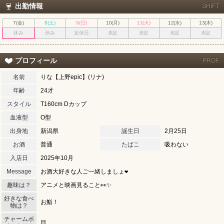
出勤情報
SHIFT
7(金)
8(土)
9(日)
10(月)
11(火)
12(水)
13(木)
休み
休み
定休日
未定
未定
未定
未定
プロフィール
PROF
名前
りな【上野epic】(リナ)
年齢
24才
スタイル
T160cm Dカップ
血液型
O型
出身地
新潟県
誕生日
2月25日
お酒
普通
たばこ
吸わない
入店日
2025年10月
Message
お酒大好きな人ご一緒しましょ❤︎
趣味は？
アニメと映画見ること👀✨
好きな食べ
お鮨！
物は？
チャームポ
目