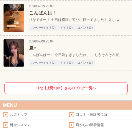
2026/07/13 23:07
こんばんは！
りなですー！ 土日は横浜に遊びに行ってました！ 久しぶ...
スーパーイイネ(0)
イイネ(9)
コメント(0)
2026/07/09 23:04
夏☀️
こんばんはー！ 今日暑すぎましたね、、 もうそろそろ夏...
スーパーイイネ(0)
イイネ(9)
コメント(0)
りな【上野epic】さんのブログ一覧へ
MENU
お店トップ
口コミ・体験談(25)
料金システム
店からの新着情報