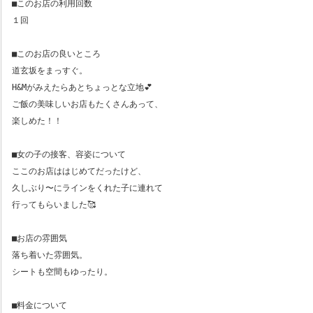
■このお店の利用回数
１回
■このお店の良いところ
道玄坂をまっすぐ。
H&Mがみえたらあとちょっとな立地💕
ご飯の美味しいお店もたくさんあって、
楽しめた！！
■女の子の接客、容姿について
ここのお店ははじめてだったけど、
久しぶり〜にラインをくれた子に連れて
行ってもらいました🥰
■お店の雰囲気
落ち着いた雰囲気。
シートも空間もゆったり。
■料金について