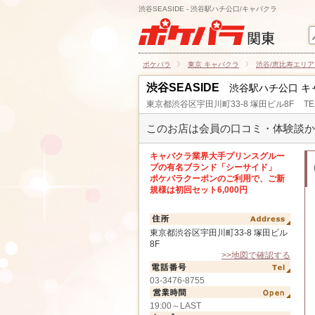
渋谷SEASIDE - 渋谷駅ハチ公口/キャバクラ
ポケパラ
東京 キャバクラ
渋谷/恵比寿エリア
渋谷SEASIDE
渋谷駅ハチ公口 キ
東京都渋谷区宇田川町33-8 塚田ビル8F
TE
このお店は会員の口コミ・体験談か
キャバクラ業界大手プリンスグルー
プの有名ブランド「シーサイド」
ポケパラクーポンのご利用で、ご新
規様は初回セット6,000円
東京都渋谷区宇田川町33-8 塚田ビル
8F
>>地図で確認する
03-3476-8755
19:00～LAST