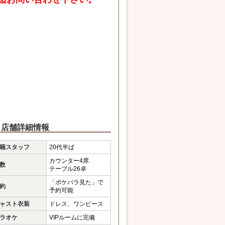
店舗詳細情報
籍スタッフ
20代半ば
カウンター4席
数
テーブル26卓
「ポケパラ見た」で
約
予約可能
ャスト衣装
ドレス、ワンピース
ラオケ
VIPルームに完備