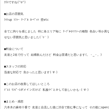
ｸﾗｽですね(^o^)
■お店の雰囲気
ﾗｲﾄup ｿﾌｧｰ ﾃｰﾌﾞﾙ ｶｰﾍﾟｯﾄ 壁etc
全てに拘りを感じました 特に各エリア毎に ﾃｰﾌﾞﾙやｿﾌｧｰの種類 色合い等か
せない雰囲気と思いました(´▽｀)
■料金について
友達と2名で行って 結構飲んだけど 料金は普通だと思います(。・_・。)
■スタッフの対応
迅速な対応で 良かったと思います(･∀･)
■このお店の改善してほしいところ
ﾄﾞﾚｽ ﾜﾝﾋﾟｰｽがメインだけど 私服ｲﾍﾞとかして欲しいかも-(･∀･)
■まとめ・感想
六本木の麻布十番で 友達と合流した後に渋谷で飲む事になって その後にope