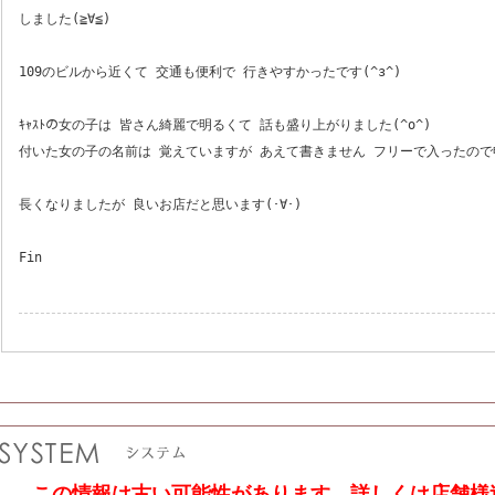
しました(≧∀≦)
109のビルから近くて 交通も便利で 行きやすかったです(^з^)
ｷｬｽﾄの女の子は 皆さん綺麗で明るくて 話も盛り上がりました(^o^)
付いた女の子の名前は 覚えていますが あえて書きません フリーで入ったので申
長くなりましたが 良いお店だと思います(･∀･)
Fin
この情報は古い可能性があります。詳しくは店舗様