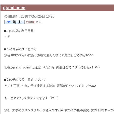
grand open
公開日時：2018年05月25日 16:25
Astral
さん
■このお店の利用回数
１回
■このお店の良いところ
渋谷109の向かいにあり渋谷で遊んだ後に気軽に行けるのがGood
5月にgrand openしたばかりだから 内装は全てﾋﾟｶﾋﾟｶでした-(･∀･)
■女の子の接客、容姿について
とても丁寧で 女の子は接客する時は 背筋がﾋﾟｰﾝとしてましたwww
もっとﾘﾗｯｸｽして大丈夫ですよ( ´艸｀)
流石 大手のプリンスグループさんですねw 女の子の接客姿勢 女の子のｸｵﾘﾃｨの