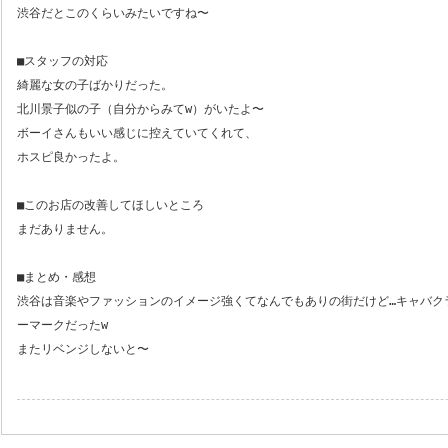
渋谷だとこのくらいみたいですね〜
■スタッフの対応
綺麗な女の子ばかりだった。
北川景子似の子（自分からみてw）がいたよ〜
ボーイさんもいい感じに控えていてくれて、
ホスピ良かったよ。
■このお店の改善してほしいところ
まだありません。
■まとめ・感想
渋谷は音楽やファッションのイメージ強くてなんでもありの街だけど…キャバク
ーマークだったw
またリベンジしないと〜