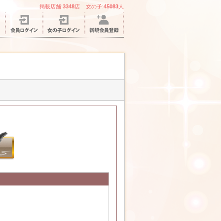
掲載店舗:
3348
店 女の子:
45083
人