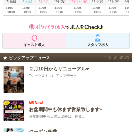
7日(金)
8日(土)
9日(日)
10日(月)
11日(火・祝)
12日(水)
13日(木)
14日(
11:00～
11:00～
11:00～
11:00～
11:00～
11:00～
11:00～
11:0
19:30
19:30
19:30
19:30
19:30
19:30
19:30
19:
キャスト求人
スタッフ求人
ピックアップニュース
PICKUP NEWS
２月10日からリニューアル❤️
Tシャツ＆ミニにアップデート
8/5 New!!
お盆期間中も休まず営業致します☀️
お盆期間中も日曜日以外は、休ま...
クーポン多数