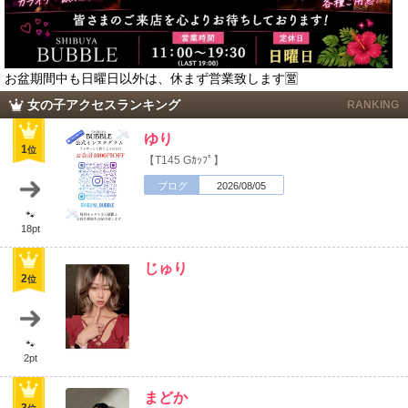
お盆期間中も日曜日以外は、休まず営業致します🈺
女の子アクセスランキング
RANKING
ゆり
1
位
【T145 Gｶｯﾌﾟ】
ブログ
2026/08/05
🐾
18pt
じゅり
2
位
🐾
2pt
まどか