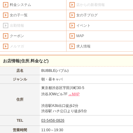
料金システム
店からの新着情報
女の子一覧
女の子ブログ
出勤情報
イベント
クーポン
MAP
メルマガ
求人情報
お店情報(住所,料金など)
店名
BUBBLE(バブル)
ジャンル
朝・昼キャバ
東京都渋谷区宇田川町30-5
渋谷JOWビル7F
→MAP
住所
渋谷駅A3b出口徒歩2分
渋谷駅 ハチ公口より徒歩5分
TEL
03-5456-0826
営業時間
11:00～19:30