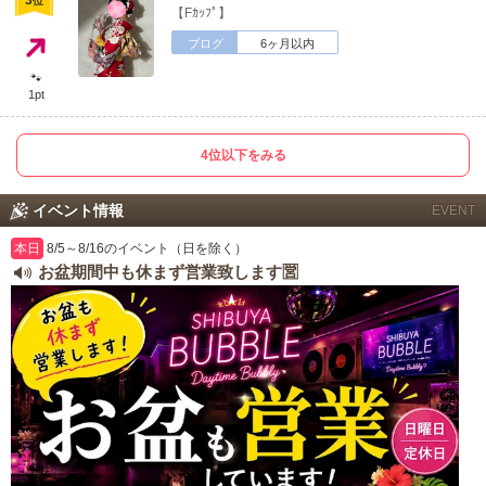
3
位
【Fｶｯﾌﾟ】
ブログ
6ヶ月以内
🐾
1pt
北海道
東北
このお店をシェアする
4位以下をみる
甲信越
会員ログイン
北陸
イベント情報
EVENT
LINE
X (旧Twitter)
女の子ログイン
静岡
関東
本日
8/5～8/16のイベント（日を除く）
お盆期間中も休まず営業致します🈺
お店のURLをコピー
東海
店舗ログイン
関西
中四国
新規会員登録
九州
沖縄
全国TOP