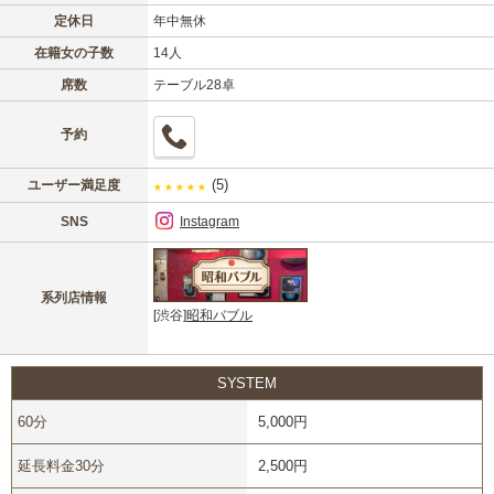
定休日
年中無休
在籍女の子数
14人
席数
テーブル28卓
予約
(5)
ユーザー満足度
★
★
★
★
★
SNS
Instagram
系列店情報
[渋谷]
昭和バブル
SYSTEM
60分
5,000円
延長料金30分
2,500円