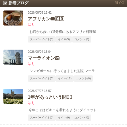
新着ブログ
BLOG
2026/08/05 12:42
アフリカン🐘🇨🇩
ゆり
お店から歩いて5分程にあるアフリカ料理屋
スーパーイイネ(0)
イイネ(5)
コメント(0)
2026/08/04 16:04
マーライオン🦁
ゆり
シンガポールに行ってきました🇸🇬 マーラ
スーパーイイネ(0)
イイネ(13)
コメント(0)
2026/07/27 13:57
1年があっという間🏃‍♀️
ゆり
今年こそはビキニを着れるようにダイエット
スーパーイイネ(0)
イイネ(9)
コメント(0)