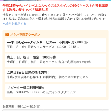
午前11時からハイレベルなルックス&スタイルの20代キャストが多数出勤
する渋谷の昼キャバ「BUBBLE」
渋谷センター街近くに朝の11時から楽しめる昼キャバが誕生しました。目指す
はお客様の居心地の良さと満足感...渋谷の喧騒を忘れて楽しい時間を過ごした
い、そんな想いに応えられるような場所になれるよう心のこもったおもてなし
▼続きを表示する
を目指します。
ポケパラ限定クーポン
また、居心地の良い空間であることはもちろんキャストのクオリティにもこだ
わりました。"渋谷で遊ぶ"という言葉に負けないイマドキで洗練されたルックス
◆◆平日限定◆◆◆タイムサービス◆◆ ◎初回40分2,000円◎
な事はもちろんスタイルの良さにもこだわりました。今その時の流行りを艦居
るトップクラスのキャストに会ってみませんか？
平日（月～金）限定タイムサービス （11:00～14:55...
色んな方にぜひ「BUBBLE」を知ってもらいたくグランドオープンの期間限定
🉐土、日、祝日 限定 3000円🉐
で大変お得なクーポンもご用意いたしました。ぜひこの機会のお会いできるの
土曜日、日曜日、祝日 限定クーポン 当店ご利用初めてのお客...
をキャスト一同楽しみにお待ちしております。
ご来店2回目以降の指名無料！
来店2度目以降のお客様は（5回以内） 初めて本指名するキャ...
リピーター様ご利用可能◎
当店 SHIBUYA_BUBBLEの 公式インスタグラムフ...
お盆期間：8/8(土)～8/16(日)