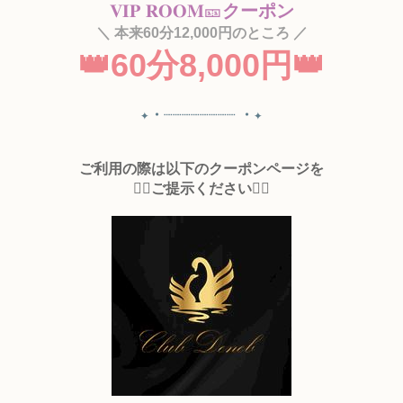
𝐕𝐈𝐏 𝐑𝐎𝐎𝐌🎫
クーポン
＼
本来60分12,000円のところ
／
👑60分8,000円
👑
✦・┈┈┈┈┈┈┈┈ ・✦
ご利用の際は以下のクーポンページを
👇🏻ご提示ください
👇🏻