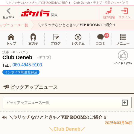
＼✨リッチなひととき✨／𝐕𝐈𝐏 𝐑𝐎𝐎𝐌のご紹介🍷 - Club Deneb・デネブ - 渋谷のキャバクラ
関東
お店TOP
他の地域
ログイン
＼✨リッチなひととき✨／𝐕𝐈𝐏 𝐑𝐎𝐎𝐌のご紹介🍷
ップニュース一覧
49
トップ
女の子
ブログ
システム
口コミ
メニュー
渋谷・キャバクラ
Club Deneb
（デネブ）
イイネ！(
)
28
080-4945-9103
TEL：
インボイス制度登録店
ピックアップニュース
ピックアップニュース一覧
＼✨リッチなひととき✨／𝐕𝐈𝐏 𝐑𝐎𝐎𝐌のご紹介🍷
2025年03月04日
＼Club Deneb／