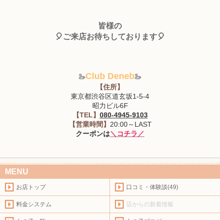
皆様の
🎈ご来店お待ちしております
🎈
Club Deneb
🦢
🦢
【住所】
東京都渋谷区道玄坂1-5-4
昭力ビル6F
【TEL】
080-4945-9103
【営業時間】
20:00～LAST
クーポンは
＼コチラ／
MENU
お店トップ
口コミ・体験談(49)
料金システム
店からの新着情報