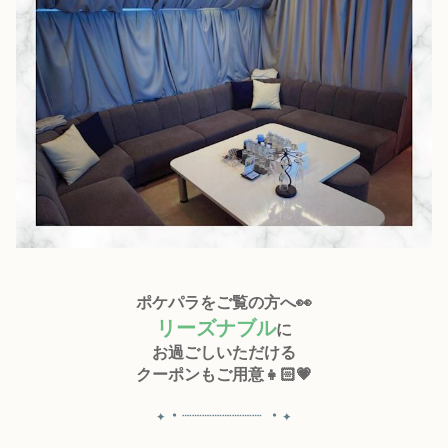
北海道
東北
このお店をシェアする
甲信越
会員ログイン
北陸
LINE
X (旧Twitter)
女の子ログイン
静岡
関東
お店のURLをコピー
東海
店舗ログイン
関西
ポケパラをご覧の方へ👀
リーズナブル
に
中四国
新規会員登録
九州
お過ごしいただける
クーポンもご用意👧🏻💗
沖縄
全国TOP
✦・┈┈┈┈┈┈┈┈ ・✦