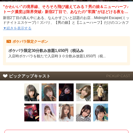
“かわいい”の境界線、そろそろ飛び越えてみる？男の娘＆ニューハーフ♪
トーク濃度は限界突破♪ 新宿2丁目で、あなたの“常識”がほどける夜を…
新宿2丁目の真ん中にある、なんかすごいと話題のお店…Midnight Escape(ミッ
ドナイトエスケープ)！ズバリ、【男の娘】と【ニューハーフ】だけのコンカフ
ェ！
▼続きを表示する
もう…名前からしてここに逃げ込みたくたくなるでしょ？ 日常とか現実とかい
ポケパラ限定クーポン
ったん置いといて、夜にだけ許された “ちょっとヤバめな可愛さの楽園” へ。
ポケパラ限定30分飲み放題1,650円（税込み
在籍してるのは20代前半の、若さもかわいさも全開なキャストたち。リアルに
「え、この子、ほんとに男の娘なの!? ニューハーフ!?」って思うようなコ、マ
入店時ポケパラを観たで入店時３０分飲み放題1,650円（税...
ジでいます。ていうか、います(断言)。
しかもみんな私服スタイルだから、ゴテゴテした衣装じゃない分、自然体の魅
力にグッとくるはず。ギャル系、地雷系、サブカル、ナチュラル…ジャンルや
ピックアップキャスト
PICKUP CAST
系統バラバラなのもハマる要素！
そして！
カラオケ置いてません。
つまり！
歌に邪魔されずに “トーク一本勝負”。
照れた笑顔♪ ふいに出るオネェ口調!? そして時折見せる素の男子力(？) このギ
ャップに沼る人が続出中なんです。ガッツリ飲みたい人も、まったり語りたい