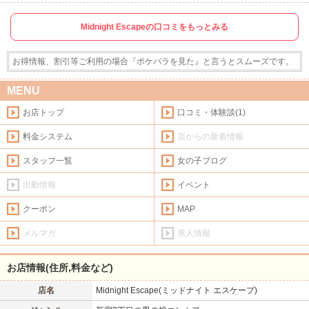
北海道
東北
このお店をシェアする
Midnight Escapeの口コミをもっとみる
甲信越
会員ログイン
北陸
お得情報、割引等ご利用の場合『ポケパラを見た』と言うとスムーズです。
LINE
X (旧Twitter)
女の子ログイン
静岡
関東
MENU
お店のURLをコピー
お店トップ
口コミ・体験談(1)
東海
店舗ログイン
関西
料金システム
店からの新着情報
中四国
新規会員登録
九州
スタッフ一覧
女の子ブログ
出勤情報
イベント
沖縄
全国TOP
クーポン
MAP
メルマガ
求人情報
お店情報(住所,料金など)
店名
Midnight Escape(ミッドナイト エスケープ)