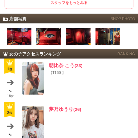
スタッフをもっとみる
人も、どっちもアリ。ノリ良すぎてまるで友達んちで宅飲みしてる感覚になる
から、初見でも変な緊張は絶対ありません。
料金も良心的すぎてちょっと引く…と、もっぱらの噂！1セット60分3,000円＋
店舗写真
SHOP PHOTO
税、よくある「サービス料金」とかナシ。しかも無理にボトル開けさせようと
かしてこないし、飲みペースも超ゆるくいけちゃいます。(明朗会計すぎて泣け
てくる…)
と、いうことで！
お一人はもちろん団体でのご来店も大歓迎だから、オタ友との打ち上げにもい
女の子アクセスランキング
RANKING
いし、ちょっと刺激ほしい会社帰りの寄り道にもGood♪「最近ガルバ飽きたな
～」って人、次、味変で来てみるのはいかがですぅ？
朝比奈 こう
(23)
1
位
男の娘とかニューハーフにちょっと興味あるけど、まだ行ったことないって人
【T160 】
にもめちゃくちゃ入りやすい雰囲気。Midnight Escapeは “ジェンダー” とか “カ
テゴリ” とか、ぜんぶどうでもよくなる解放的な空間です。
🐾
かわいさと優しさが溢れてて、それに包まれるだけでちょっと救われる夜、あ
18pt
ります。あなたが探してた “プチ異世界” な飲み場所はここですよ♪
夢乃ゆうり
(26)
2
位
🐾