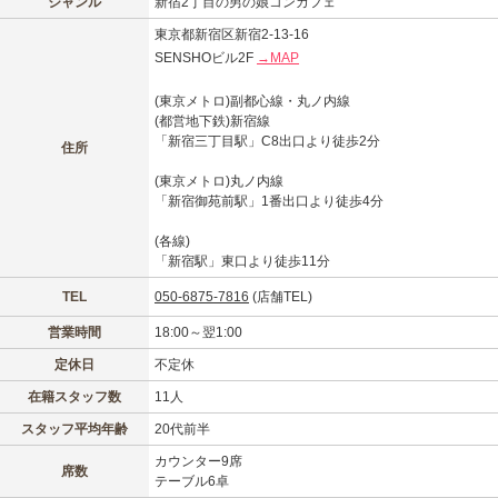
ジャンル
新宿2丁目の男の娘コンカフェ
東京都新宿区新宿2-13-16
SENSHOビル2F
→MAP
(東京メトロ)副都心線・丸ノ内線
(都営地下鉄)新宿線
「新宿三丁目駅」C8出口より徒歩2分
住所
(東京メトロ)丸ノ内線
「新宿御苑前駅」1番出口より徒歩4分
(各線)
「新宿駅」東口より徒歩11分
TEL
050-6875-7816
(店舗TEL)
営業時間
18:00～翌1:00
定休日
不定休
在籍スタッフ数
11人
スタッフ平均年齢
20代前半
カウンター9席
席数
テーブル6卓