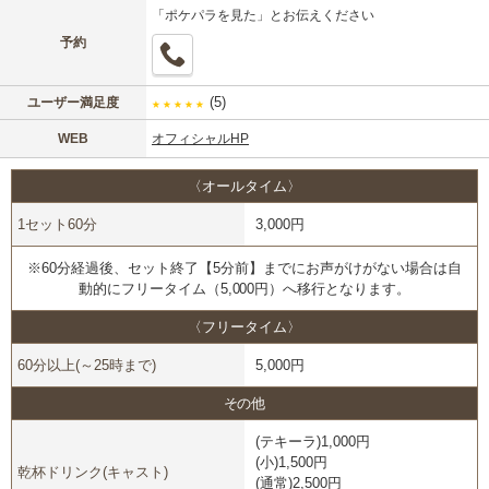
「ポケパラを見た」とお伝えください
予約
(5)
ユーザー満足度
★
★
★
★
★
WEB
オフィシャルHP
〈オールタイム〉
1セット60分
3,000円
※60分経過後、セット終了【5分前】までにお声がけがない場合は自
動的にフリータイム（5,000円）へ移行となります。
〈フリータイム〉
60分以上(～25時まで)
5,000円
その他
(テキーラ)1,000円
(小)1,500円
乾杯ドリンク(キャスト)
(通常)2,500円