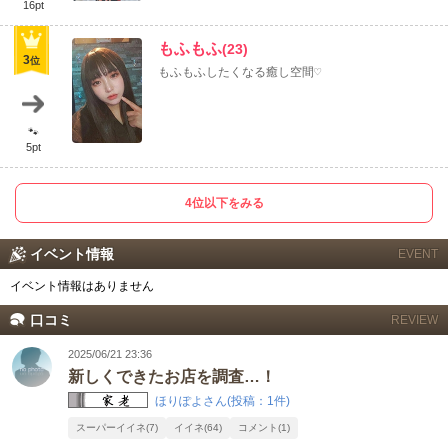
16pt
もふもふ
(23)
3
位
もふもふしたくなる癒し空間♡
🐾
5pt
4位以下をみる
イベント情報
EVENT
イベント情報はありません
口コミ
REVIEW
2025/06/21 23:36
新しくできたお店を調査…！
ほりぽよさん
(投稿：1件)
スーパーイイネ(7)
イイネ(64)
コメント(1)