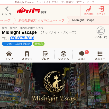
Midnight Escape・ミッドナイト エスケープ - 新宿/オカマ/ニューハーフ
関東
お店一覧
他の地域
ログイン
Midnight Escape
ューハーフ
新宿/歌舞伎町 オカマ/ニューハーフ
新宿・新宿2丁目の男の娘コンカフェ
Midnight Escape
（ミッドナイト エスケープ）
050-6875-7816
イイネ！(
)
8
TEL：
インボイス制度登録店
禁煙店
1
トップ
スタッフ
ブログ
システム
口コミ
メニュー