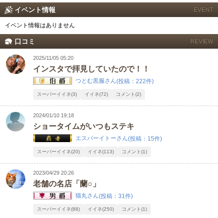
イベント情報
EVENT
北海道
東北
イベント情報はありません
このお店をシェアする
口コミ
REVIEW
甲信越
会員ログイン
北陸
2025/11/05 05:20
インスタで拝見していたので！！
LINE
X (旧Twitter)
女の子ログイン
静岡
関東
つとむ黒服さん
(投稿：222件)
お店のURLをコピー
スーパーイイネ(3)
イイネ(72)
コメント(2)
東海
店舗ログイン
関西
2024/01/10 19:18
ショータイムがいつもステキ
中四国
新規会員登録
九州
エスパーイトーさん
(投稿：15件)
スーパーイイネ(20)
イイネ(113)
コメント(1)
沖縄
全国TOP
2023/04/29 20:26
老舗の名店「蘭○」
猫丸さん
(投稿：31件)
スーパーイイネ(88)
イイネ(250)
コメント(1)