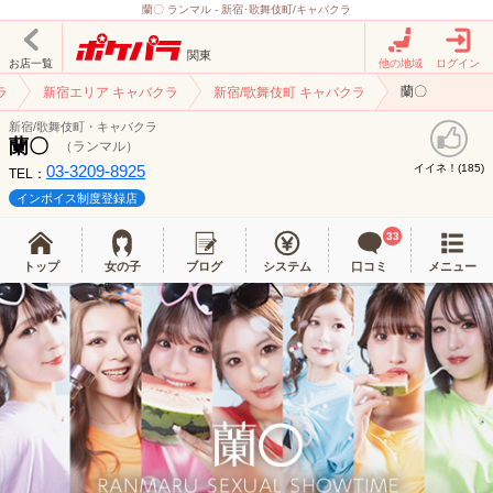
蘭〇 ランマル - 新宿･歌舞伎町/キャバクラ
関東
お店一覧
他の地域
ログイン
蘭〇
ラ
新宿エリア キャバクラ
新宿/歌舞伎町 キャバクラ
新宿/歌舞伎町・キャバクラ
蘭〇
（ランマル）
03-3209-8925
イイネ！(
)
185
TEL：
インボイス制度登録店
33
トップ
女の子
ブログ
システム
口コミ
メニュー