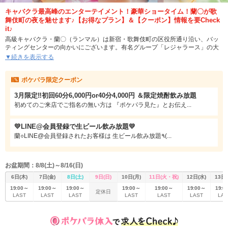
キャバクラ最高峰のエンターテイメント！豪華ショータイム！蘭〇が歌
舞伎町の夜を魅せます♪【お得なプラン】＆【クーポン】情報を要Check
it♪
高級キャバクラ・蘭〇（ランマル）は新宿・歌舞伎町の区役所通り沿い、バッ
ティングセンターの向かいにございます。有名グループ「レジャラース」の大
人気店舗。高級感があり広くつろげる内装と選りすぐりの容姿端麗なキャス
▼続きを表示する
ト、豪華なショータイムが自慢です。
ポケパラ限定クーポン
メインフロアーの他にも「バッカス」と呼ばれるカラオケルームを配置。VIPル
ームのような使い方も可能なので、はずせない接待や特別な夜の演出にも最適
3月限定‼️初回60分6,000円or40分4,000円 ＆限定焼酎飲み放題
です。
初めてのご来店でご指名の無い方は 『ポケパラ見た』とお伝え...
ランマルにご来店の際はポケパラでキャストやシステムをご確認ください。特
にお得な割引のあるクーポンページや、ショータイムのスケジュールがあるイ
💛LINE@会員登録で生ビール飲み放題💛
ベントページはお見逃しなく。
蘭○LINE@会員登録されたお客様は 生ビール飲み放題٩(...
皆様のお越しを心よりお待ちしております。
(当グループでは客引き行為は行っていません。類似の店舗を装った悪質な客引
お盆期間：8/8(土)～8/16(日)
きにはお気をつけください。）
6日(木)
7日(金)
8日(土)
9日(日)
10日(月)
11日(火・祝)
12日(水)
13日(
19:00～
19:00～
19:00～
19:00～
19:00～
19:00～
19:0
定休日
LAST
LAST
LAST
LAST
LAST
LAST
LAS