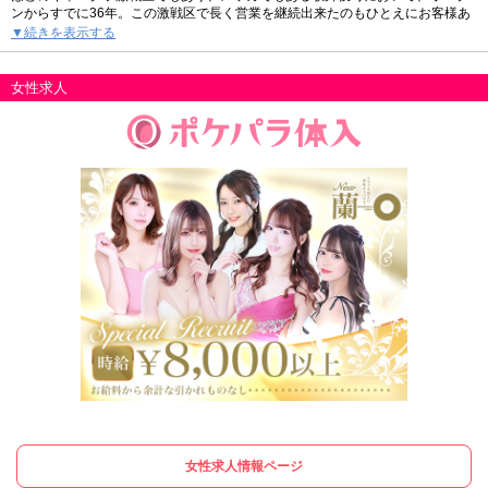
ンからすでに36年。この激戦区で長く営業を継続出来たのもひとえにお客様あ
っての事だとキャスト・従業員一同感謝しております。
▼続きを表示する
当店は本格的なショータイムで楽しんでいただくのはもちろんの事、しっかり
と教育が行き届いた男子従業員の接客、容姿端麗な女性キャストの隅々まで行
き届いた気配りと接客でくつろいでいただけるお店です。接待にもご利用いた
女性求人
だけるハイレベルな店舗作りを目指しており、1度ご来店していただけばいつも
のキャバクラ遊びとは違う「王道の安定感」をご堪能いただけると思います。
「蘭○」は区役所通り沿い。靖国通り方面からいらっしゃる場合は新宿バッティ
ングセンターを目印に直進してください。新宿区役所から徒歩約3分、区役所通
りを挟んだほぼ向かいの場所です。初回クーポンをご使用の際は「ポケパラを
見た」と言っていただけると幸いです。スタッフ一同、皆様のお越しをお待ち
しております。
女性求人情報ページ