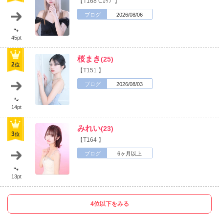
【T168 Cｶｯﾌﾟ】
ブログ
2026/08/06
🐾
45pt
桜まき
(25)
2
位
【T151 】
ブログ
2026/08/03
🐾
14pt
みれい
(23)
3
位
【T164 】
ブログ
6ヶ月以上
🐾
13pt
4位以下をみる