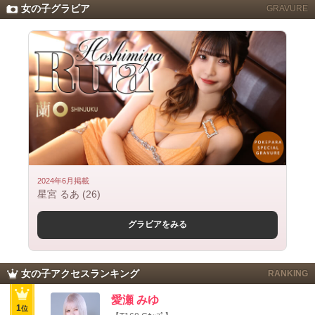
女の子グラビア
GRAVURE
2024年6月掲載
星宮 るあ (26)
グラビアをみる
女の子アクセスランキング
RANKING
愛瀬 みゆ
1
位