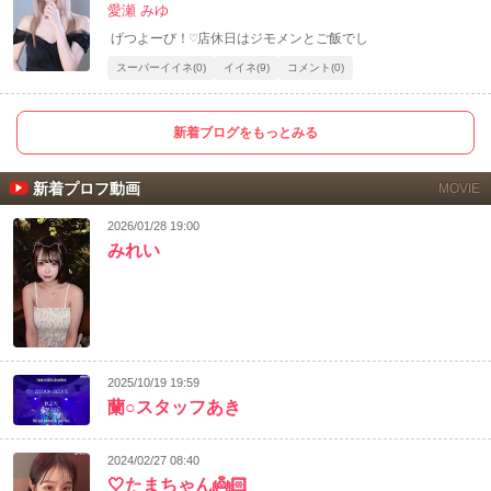
愛瀬 みゆ
げつよーび！♡店休日はジモメンとご飯でし
スーパーイイネ(0)
イイネ(9)
コメント(0)
新着ブログをもっとみる
新着プロフ動画
MOVIE
2026/01/28 19:00
みれい
2025/10/19 19:59
蘭○スタッフあき
2024/02/27 08:40
🤍たまちゃん👼🏻