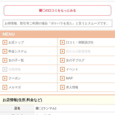
蘭〇の口コミをもっとみる
お得情報、割引等ご利用の場合『ポケパラを見た』と言うとスムーズです。
MENU
お店トップ
口コミ・体験談(33)
料金システム
店からの新着情報
女の子一覧
女の子ブログ
出勤情報
イベント
クーポン
MAP
メルマガ
求人情報
お店情報(住所,料金など)
店名
蘭〇(ランマル)