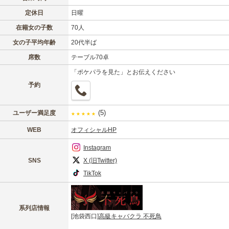
定休日
日曜
在籍女の子数
70人
女の子平均年齢
20代半ば
席数
テーブル70卓
「ポケパラを見た」とお伝えください
予約
(5)
ユーザー満足度
★
★
★
★
★
WEB
オフィシャルHP
Instagram
X (旧Twitter)
SNS
TikTok
系列店情報
[池袋西口]
高級キャバクラ 不死鳥