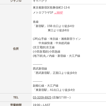
ジャンル
キャバクラ
東京都新宿区歌舞伎町2-13-6
メトロプラザ1F
→MAP
各線
「新宿駅」15B 出口より徒歩4分
東口より徒歩8分
(JR)山手線・埼京線・湘南新宿ライン
中央線快速・中央総武線
(京王電鉄)京王線
住所
(小田急電鉄)小田急線
(地下鉄)丸ノ内線・新宿線・大江戸線
----------
西武新宿線
「西武新宿駅」正面口より徒歩6分
----------
副都心線・大江戸線
「東新宿駅」A1出口より徒歩4分
TEL
03-3209-8925
(店舗/17:00～)
営業時間
19:00～LAST