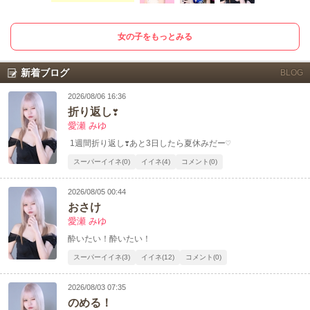
女の子をもっとみる
新着ブログ
BLOG
2026/08/06 16:36
折り返し❣️
愛瀬 みゆ
1週間折り返し❣️あと3日したら夏休みだー♡
スーパーイイネ(0)
イイネ(4)
コメント(0)
2026/08/05 00:44
おさけ
愛瀬 みゆ
酔いたい！酔いたい！
スーパーイイネ(3)
イイネ(12)
コメント(0)
2026/08/03 07:35
のめる！