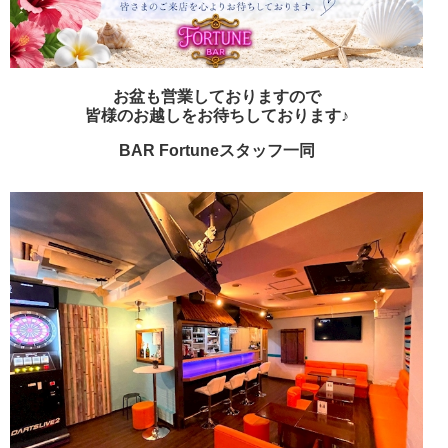
LINE
X (旧Twitter)
女の子ログイン
静岡
関東
お店のURLをコピー
お盆も営業しておりますので
東海
店舗ログイン
関西
皆様のお越しをお待ちしております♪
BAR Fortuneスタッフ一同
中四国
新規会員登録
九州
沖縄
全国TOP