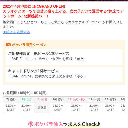
2025年4月池袋西口にGRAND OPEN!
カラオケとダーツで自然と盛り上がる、女の子だけで運営する“気楽でア
ットホーム”な新感覚バー！
池袋西口にまたひとつ、ちょっと気になるカラオケ＆ダーツバーが仲間入りし
ました。
お店の名前は「BAR Fortune（フォーチュン）」
▼続きを表示する
名前の通り、“このお店に来てくれた人に、少しでもラッキーな夜を過ごしても
らえたら”という想いを込めた完全新規オープンのバーです。
ポケパラ限定クーポン
でも、まったくのゼロからではありません。
ご新規様限定 瓶ビール1本サービス
実は同じ池袋西口にある人気ラウンジ「7LUCK」の系列店！
だからこそ、新店でも安心感はバッチリ♪
「BAR Fortune」に初めてご来店のお客様 「ポケ...
接客スタイルも、空間づくりも、堅苦しさゼロで“楽しくて居心地のいいお店”を
ちゃんと知ってる人たちが運営しているので、初めての方もふらっと立ち寄り
キャストドリンク1杯サービス
やすいお店になっています。
「BAR Fortune」に初めてご来店のお客様 「ポケ...
場所は池袋駅の副都心線C6出口から徒歩2分ほど。
ビルの2階なので、ふらっと階段を上がって扉を開けると、そこに広がるのは木
のぬくもりと優しい光に包まれたナチュラルな空間♪
お盆期間：8/8(土)～8/16(日)
オレンジのソファにウッドテーブル、ほんのり南国っぽさを感じるカジュアル
な店内は、どこか“友達の家みたいな安心感”もありつつ、“ちょっとおしゃれな
7日(金)
8日(土)
9日(日)
10日(月)
11日(火・祝)
12日(水)
13日(木)
14日(
秘密基地”のようでもあります。
21:00～
21:00～
21:00～
21:00～
21:00～
21:00～
21:0
定休日
LAST
LAST
LAST
LAST
LAST
LAST
LAS
女の子だけで運営してるお店なんです！
明るくて気さくな店長を中心に、みんなでお店を育てていこうという雰囲気が
あるから、キャスト同士の仲もとってもいいんです。
お客様とスタッフが一緒になってワイワイできるアットホームでちょっとだけ