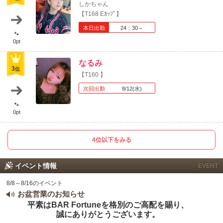
しかちゃん
【T168 Eｶｯﾌﾟ】
本日出勤
24：30～
🐾
0pt
なるみ
3
位
【T160 】
次回出勤
8/12(水)
🐾
0pt
4位以下をみる
イベント情報
EVENT
8/8～8/16のイベント
お盆営業のお知らせ
平素はBAR Fortuneを格別のご高配を賜り、
誠にありがとうございます。