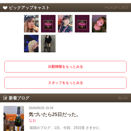
ピックアップキャスト
PICKUP CAST
出勤情報をもっとみる
スタッフをもっとみる
新着ブログ
BLOG
2026/05/25 19:29
気づいたら25日だった。
なお
前回のブログ、1日。今回、25日笑 さすがに