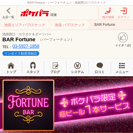
BAR Fortune・バーフォーチュン - 池袋西口/パブ/スナック
関東
お店一覧
他の地域
ログイン
BAR Fortune
池袋エリア パブ/スナック
池袋 パブ/スナック
池袋西口・カラオケ＆ダーツバー
BAR Fortune
（バーフォーチュン）
03-5927-1858
イイネ！(
)
2
TEL：
インボイス制度登録店
トップ
スタッフ
ブログ
システム
口コミ
メニュー