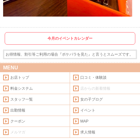
今月のイベントカレンダー
お得情報、割引等ご利用の場合『ポケパラを見た』と言うとスムーズです。
MENU
お店トップ
口コミ・体験談
料金システム
店からの新着情報
スタッフ一覧
女の子ブログ
出勤情報
イベント
クーポン
MAP
メルマガ
求人情報