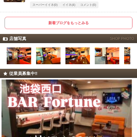
スーパーイイネ(0)
イイネ(4)
コメント(0)
新着ブログをもっとみる
店舗写真
SHOP PHOTO
従業員募集中‼️