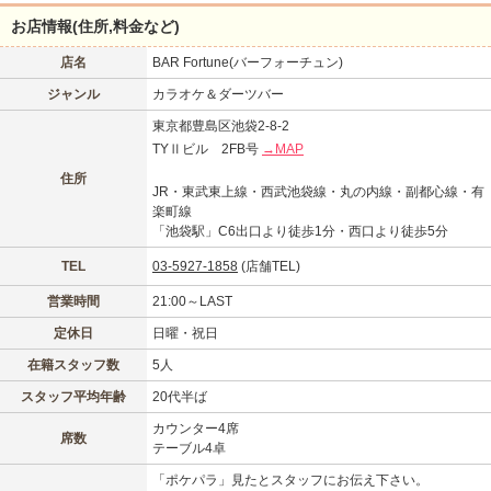
お店情報(住所,料金など)
店名
BAR Fortune(バーフォーチュン)
ジャンル
カラオケ＆ダーツバー
東京都豊島区池袋2-8-2
TYⅡビル 2FB号
→MAP
住所
JR・東武東上線・西武池袋線・丸の内線・副都心線・有
楽町線
「池袋駅」C6出口より徒歩1分・西口より徒歩5分
TEL
03-5927-1858
(店舗TEL)
営業時間
21:00～LAST
定休日
日曜・祝日
在籍スタッフ数
5人
スタッフ平均年齢
20代半ば
カウンター4席
席数
テーブル4卓
「ポケパラ」見たとスタッフにお伝え下さい。