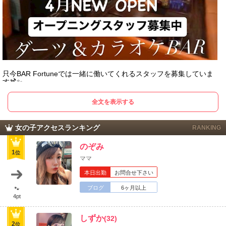
只今BAR Fortuneでは一緒に働いてくれるスタッフを募集していま
す🍹✨
ダーツ🎯カラオケ🎤ができるアットホームなお店です✨
全文を表示する
未経験、経験者共に大歓迎です！！
私達と一緒に笑顔溢れる素敵なお店を作りませんか？？
女の子アクセスランキング
RANKING
内覧・体験入店も随時受け付けております✨
のぞみ
1
位
⭐️時給1800〜3000円
ママ
⭐️3時間からアルバイト可能
⭐️勤務時間20:00〜翌5:00
本日出勤
お問合せ下さい
⭐️時間・曜日応相談
ブログ
6ヶ月以上
🐾
たくさんのご応募お待ちしてます！！
4pt
⇩ ⇩ ⇩ ⇩
しずか
(32)
求人はこちら
2
位