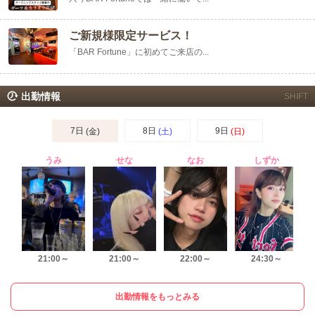
ご新規様限定サービス！
「BAR Fortune」に初めてご来店の...
出勤情報
SHIFT
7日
8日
9日
(金)
(土)
(日)
うみ
せな
なお
しずか
21:00～
21:00～
22:00～
24:30～
出勤情報をもっとみる