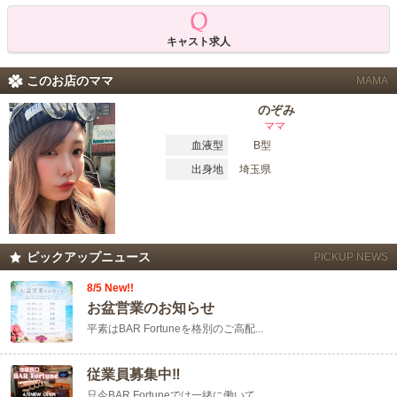
ゆるめの場所を目指しています。
このお店の楽しみ方は人それぞれです！
キャスト求人
誰かと語りながらゆっくり飲んでもいいし、カラオケで盛り上がってもOK。
歌の上手さは関係なし、盛り上げたい人も、聞いてるだけで楽しみたい人も、
このお店のママ
MAMA
みんなが気持ちよく過ごせる空間づくりを心がけています。
ダーツも設置されていて、1ゲーム100円でサクッと遊べるので、お酒の合間に
のぞみ
ちょっと一投。
ママ
料金も安心の明朗会計！90分飲み放題で男性5,000円、女性3,000円、延長は30
血液型
B型
分2,000円。
キンミヤ・鏡月も飲み放題でカラオケはもちろん無料！
出身地
埼玉県
チャームも付いてくるしゆったりと自分のペースで楽しめます。
仕事終わりに一杯だけ、友達と2軒目で立ち寄りたい、池袋でちょっとリラック
スした夜を過ごしたい！
そんな気分の日には、ぜひ「BAR Fortune」へ！
カラオケとダーツ、そして気さくな女の子たちが、あなたの“ちょっとイイ夜”を
ピックアップニュース
PICKUP NEWS
演出してくれます。
8/5 New!!
お盆営業のお知らせ
平素はBAR Fortuneを格別のご高配...
従業員募集中‼️
只今BAR Fortuneでは一緒に働いて...