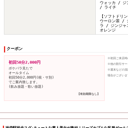
ウォッカ / ジ
/ ライチ
【ソフトドリン
ウーロン茶 / 
ラ / ジンジャ
オレンジ
クーポン
※初回ご来店時
初回50分2,000円
※他の割引サー
ポケパラ見たで
※週末などの混
オールタイム
場合がございま
初回50分2,000円(税・サ別)
でご案内致します。
(飲み放題・歌い放題)
【有効期限なし】
池袋駅徒歩スグ♪キュートな素人美女が集結！リーズナブルな私服ガール