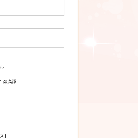
席
ル
/ 鍛高譚
ス】