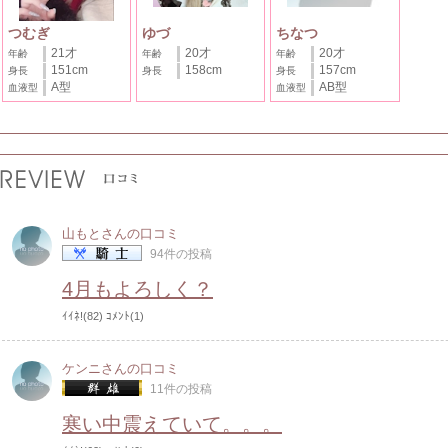
つむぎ
ゆづ
ちなつ
21才
20才
20才
年齢
年齢
年齢
151cm
158cm
157cm
身長
身長
身長
A型
AB型
血液型
血液型
山もとさんの口コミ
94件の投稿
4月もよろしく？
ｲｲﾈ!(82)
ｺﾒﾝﾄ(1)
ケンニさんの口コミ
11件の投稿
寒い中震えていて。。。