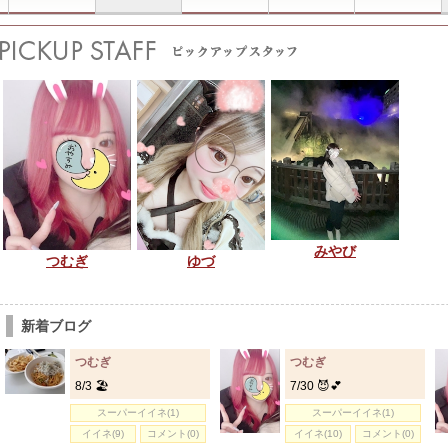
みやび
つむぎ
ゆづ
新着ブログ
つむぎ
つむぎ
8/3 🏖
7/30 😈︎💕︎︎
スーパーイイネ(1)
スーパーイイネ(1)
イイネ(9)
コメント(0)
イイネ(10)
コメント(0)