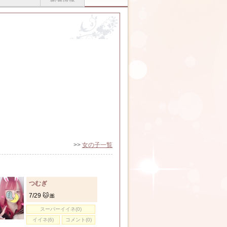
>>
女の子一覧
つむぎ
7/29 🐱🎀
スーパーイイネ(0)
イイネ(6)
コメント(0)