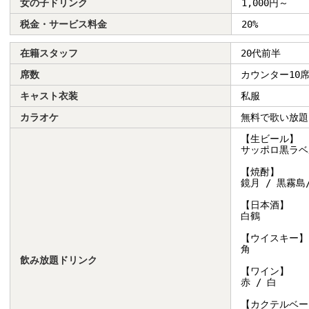
女の子ドリンク
1,000円～
税金・サービス料金
20%
在籍スタッフ
20代前半
席数
カウンター10
キャスト衣装
私服
カラオケ
無料で歌い放題
【生ビール】
サッポロ黒ラベ
【焼酎】
鏡月 / 黒霧島
【日本酒】
白鶴
【ウイスキー】
角
飲み放題ドリンク
【ワイン】
赤 / 白
【カクテルベー