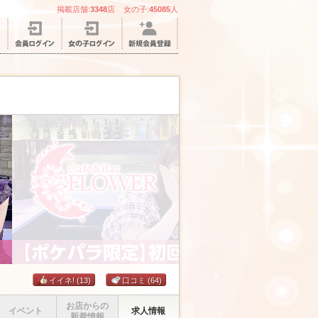
掲載店舗:
3348
店 女の子:
45085
人
イイネ!
(13)
口コミ
(64)
お店からの
イベント
求人情報
新着情報