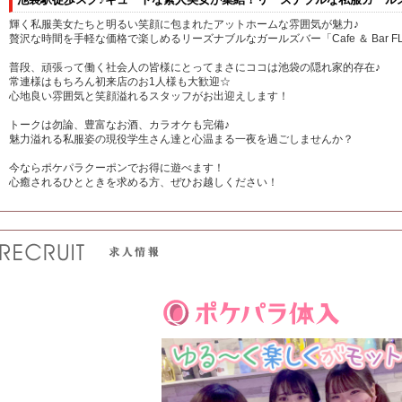
輝く私服美女たちと明るい笑顔に包まれたアットホームな雰囲気が魅力♪
贅沢な時間を手軽な価格で楽しめるリーズナブルなガールズバー「Cafe ＆ Bar F
普段、頑張って働く社会人の皆様にとってまさにココは池袋の隠れ家的存在♪
常連様はもちろん初来店のお1人様も大歓迎☆
心地良い雰囲気と笑顔溢れるスタッフがお出迎えします！
トークは勿論、豊富なお酒、カラオケも完備♪
魅力溢れる私服姿の現役学生さん達と心温まる一夜を過ごしませんか？
今ならポケパラクーポンでお得に遊べます！
心癒されるひとときを求める方、ぜひお越しください！