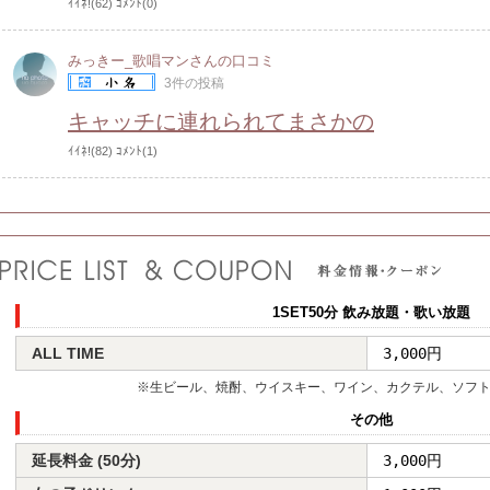
ｲｲﾈ!(62)
ｺﾒﾝﾄ(0)
みっきー_歌唱マンさんの口コミ
3件の投稿
キャッチに連れられてまさかの
ｲｲﾈ!(82)
ｺﾒﾝﾄ(1)
1SET50分 飲み放題・歌い放題
ALL TIME
3,000円
※生ビール、焼酎、ウイスキー、ワイン、カクテル、ソフ
その他
延長料金 (50分)
3,000円