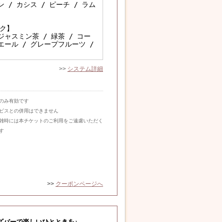
ン / カシス / ピーチ / ラム
ク】
ジャスミン茶 / 緑茶 / コー
エール / グレープフルーツ /
>>
システム詳細
のみ有効です
ビスとの併用はできません
雑時には本チケットのご利用をご遠慮いただく
す
>>
クーポンページへ
ズバーで楽しいひとときを♪