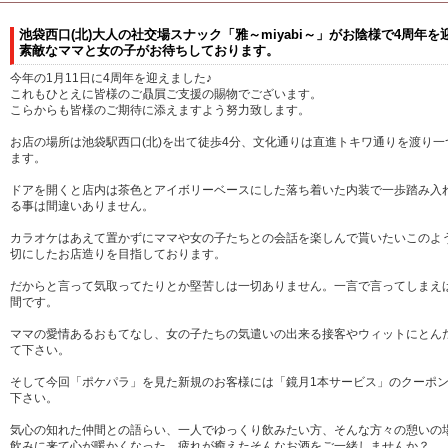
池袋西口(北)大人の社交場スナック「雅～miyabi～」がお陰様で4周年
素敵なママと女の子がお待ちしております。
今年の1月11日に4周年を迎えました♪
これもひとえに皆様のご贔屓ご支援の賜物でございます。
こらからも皆様のご期待に添えますよう努力致します。
お店の場所は池袋駅西口(北)を出て徒歩4分、文化通りは直進トキワ通りを渡り一
ます。
ドアを開くと店内は茶色とアイボリーベースにした落ち着いた内装で一歩踏み入
る事は間違いありません。
カラオケはあえて置かずにママや女の子たちとの会話を楽しんで貰いたいこのよ
切にしたお店造りを目指しております。
だからと言って気取ってたりとか堅苦しは一切ありません。一言で言ってしまえ
間です。
ママの愛情あるおもてなし、女の子たちの気遣いの出来る接客やウィットにとん
て下さい。
そして今回「ポケパラ」を見た新規のお客様には「鏡月1本サービス」のクーポ
下さい。
気心の知れた仲間との語らい、一人でゆっくり飲みたい方、そんな方々の憩いの
飲みに来て心が暖かくなった、疲れが癒えたそんなお酒をご一緒しませんか？