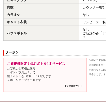
席数
カウンター8席
カラオケ
なし
キャスト衣装
ワンピース・私
なし
ハウスボトル
ご新規のみ「ポ
ス
クーポン
※初回ご来店時
ご新規様限定！鏡月ボトル1本サービス
※他の割引サー
ご新規のお客様に限り
※週末などの混
「ポケパラ見た！」で
場合がございま
鏡月ボトルを1本サービス致します。
※ボトルキープも出来ます。
【有効期限なし】