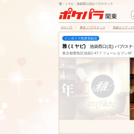
雅・ミヤビ - 池袋西口(北)/パブ/スナック
ポケパラ
東京 パブ/スナック
池袋エリア パ
インボイス制度登録店
雅 (ミヤビ)
池袋西口(北) パブ/ス
東京都豊島区池袋2-47-7 フォーレセブン4F