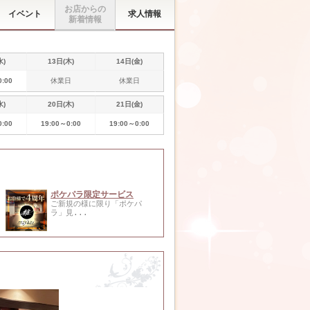
お店からの
イベント
求人情報
新着情報
水)
13日(木)
14日(金)
0:00
休業日
休業日
水)
20日(木)
21日(金)
0:00
19:00～0:00
19:00～0:00
ポケパラ限定サービス
ご新規の様に限り「ポケパ
ラ」見...