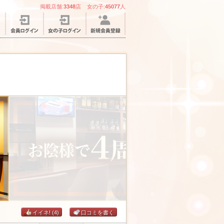
掲載店舗:
3348
店 女の子:
45077
人
イイネ!
(4)
口コミを書く