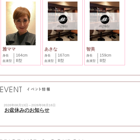
雅ママ
あきな
智美
164cm
167cm
159cm
身長
身長
身長
B型
B型
B型
血液型
血液型
血液型
2026年08月13日～2026年08月16日
お盆休みのお知らせ