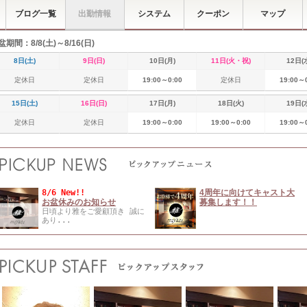
ブログ一覧
出勤情報
システム
クーポン
マップ
盆期間：8/8(土)～8/16(日)
8日(土)
9日(日)
10日(月)
11日(火・祝)
12日(
定休日
定休日
19:00～0:00
定休日
19:00～
15日(土)
16日(日)
17日(月)
18日(火)
19日(
定休日
定休日
19:00～0:00
19:00～0:00
19:00～
8/6 New!!
4周年に向けてキャスト大
お盆休みのお知らせ
募集します！！
日頃より雅をご愛顧頂き 誠に
あり...