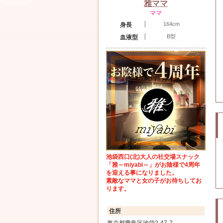
雅ママ
ママ
164cm
身長
B型
血液型
池袋西口(北)大人の社交場スナック
「雅～miyabi～」がお陰様で4周年
を迎える事になりました。
素敵なママと女の子がお待ちしてお
ります。
住所
東京都豊島区池袋2-47-7