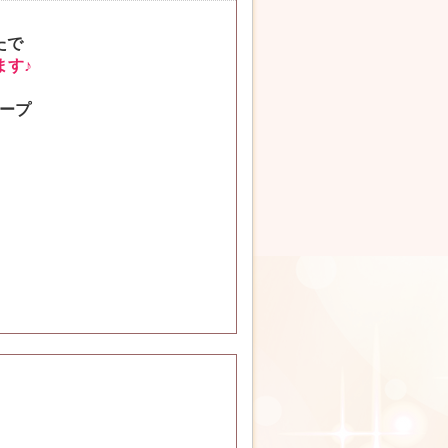
たで
ます♪
ープ