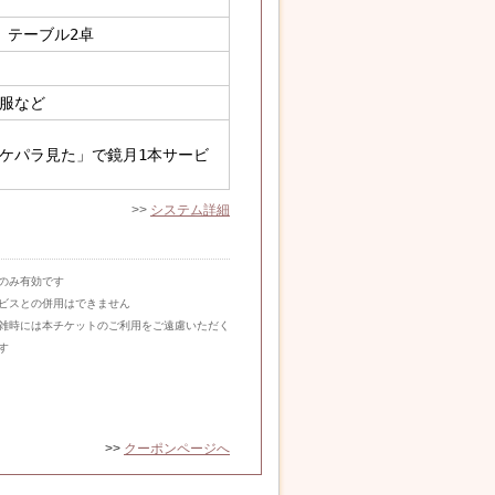
、テーブル2卓
服など
ケパラ見た」で鏡月1本サービ
>>
システム詳細
のみ有効です
ビスとの併用はできません
雑時には本チケットのご利用をご遠慮いただく
す
>>
クーポンページへ