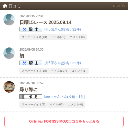
口コミ
REVIEW
LINE
X (旧Twitter)
女の子ログイン
静岡
関東
2025/09/15 22:31
日曜15レース 2025.09.14
お店のURLをコピー
損 5億さん
(投稿：32件)
東海
店舗ログイン
関西
スーパーイイネ(13)
イイネ(93)
コメント(0)
中四国
新規会員登録
九州
2025/09/08 14:33
初
沖縄
全国TOP
損 5億さん
(投稿：32件)
スーパーイイネ(15)
イイネ(107)
コメント(1)
2025/07/16 05:52
帰り際に
kooちゃんさん
(投稿：1件)
スーパーイイネ(4)
イイネ(66)
コメント(0)
Girls bar FORTISSIMOの口コミをもっとみる