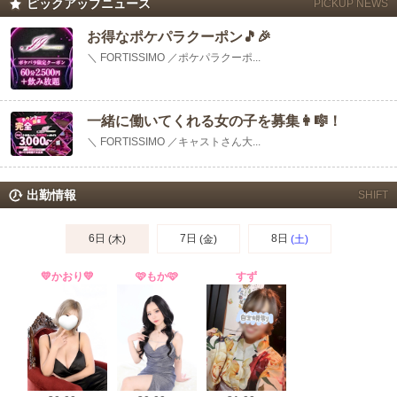
ピックアップニュース
PICKUP NEWS
お得なポケパラクーポン🎵🎉
＼ FORTISSIMO ／ポケパラクーポ...
一緒に働いてくれる女の子を募集👩🎼！
＼ FORTISSIMO ／キャストさん大...
出勤情報
SHIFT
6日
7日
8日
(木)
(金)
(土)
💛かおり💛
🩷もか🩷
すず