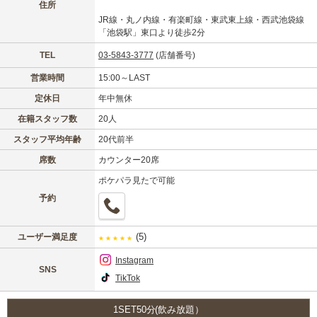
住所
JR線・丸ノ内線・有楽町線・東武東上線・西武池袋線
「池袋駅」東口より徒歩2分
TEL
03-5843-3777
(店舗番号)
営業時間
15:00～LAST
定休日
年中無休
在籍スタッフ数
20人
スタッフ平均年齢
20代前半
席数
カウンター20席
ポケパラ見たで可能
予約
(5)
ユーザー満足度
★
★
★
★
★
Instagram
SNS
TikTok
1SET50分(飲み放題）