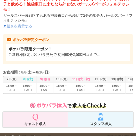
子と飲める！池袋東口に来たなら外せないガールズバーがフォルテッシ
モ！
ガールズバー激戦区でもある池袋東口から歩いて2分の駅チカガールズバー「フ
ォルテッシモ」
場所は各線池袋東口から明治通り沿いに進みビックカメラ本店パソコン館の先
▼続きを表示する
になります。
フォルテッシモの店内は池袋エリアの中でもかなり力を入れた作り。
ポケパラ限定クーポン
お客様を気持ちよくお迎えするために1から作った店内は、暗さと間接照明がち
ょうどいい感じのオシャレな空間。
ポケパラ限定クーポン！
ピンクのネオンライトが輝きつつも落ち着いて飲めるカウンター席で、かわい
い女の子との会話を楽しんでくださいね。
ご新規様限定 ポケパラ見たで 初回60分2,500円コミで...
システムはオールタイム60分3,000円で飲み放題とリーズナブルな料金設定。
さらに今ならポケパラクーポン利用でご新規様限定60分2,500円コミでご案内
致します。
お盆期間：8/8(土)～8/16(日)
7日(金)
8日(土)
9日(日)
10日(月)
11日(火・祝)
12日(水)
13日(木)
14日(
15:00～
15:00～
15:00～
15:00～
15:00～
15:00～
15:00～
15:0
LAST
LAST
LAST
LAST
LAST
LAST
LAST
LAS
キャスト求人
スタッフ求人