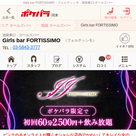
Girls bar FORTISSIMO・フォルテッシモ - 池袋東口/ガールズバー
関東
お店一覧
他の地域
ログイン
Girls bar FORTISSIMO
エリア ガールズバー
池袋 ガールズバー
池袋東口・ガールズバー
Girls bar FORTISSIMO
（フォルテッシモ）
03-5843-3777
イイネ！(
)
35
TEL：
19
トップ
スタッフ
ブログ
システム
口コミ
メニュー
ピンクのネオンライトが輝くオシャレな店内でかわいくてキレイな女の