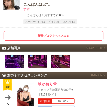
こんばんは🌙*.｡
すず
こんばんは！おすずです🔔✨
スーパーイイネ(0)
イイネ(9)
コメント(0)
新着ブログをもっとみる
店舗写真
SHOP PHOTO
女の子アクセスランキング
RANKING
💛かおり💛
1
位
Ｉカップ見放題月額980円❤️
【T158 Iｶｯﾌﾟ】
本日出勤
20：00～
🐾