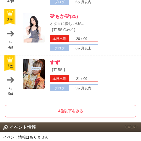
42pt
ブログ
6ヶ月以内
🩷もか🩷
(25)
2
位
オタクに優しいGAL
【T158 Cｶｯﾌﾟ】
本日出勤
20：00～
🐾
4pt
ブログ
6ヶ月以上
すず
3
位
【T158 】
本日出勤
21：00～
ブログ
3ヶ月以内
🐾
0pt
4位以下をみる
北海道
東北
イベント情報
EVENT
このお店をシェアする
イベント情報はありません
甲信越
会員ログイン
北陸