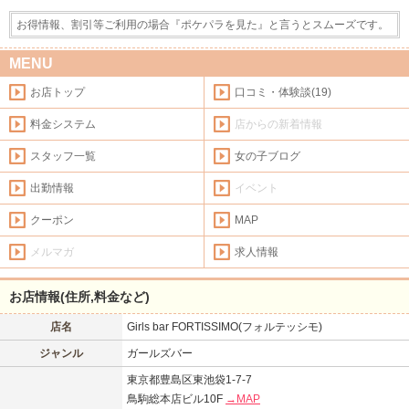
お得情報、割引等ご利用の場合『ポケパラを見た』と言うとスムーズです。
MENU
お店トップ
口コミ・体験談(19)
料金システム
店からの新着情報
スタッフ一覧
女の子ブログ
出勤情報
イベント
クーポン
MAP
メルマガ
求人情報
お店情報(住所,料金など)
店名
Girls bar FORTISSIMO(フォルテッシモ)
ジャンル
ガールズバー
東京都豊島区東池袋1-7-7
鳥駒総本店ビル10F
→MAP