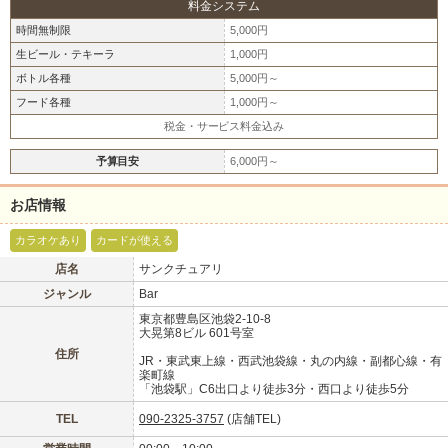
カラオケやダーツなどのエンターテイメント設備があり、楽しい時間を過ごす
料金システム
ことができます。
時間無制限
5,000円
23時まで営業可能ですので、何時からでもOKです。
店休日でも貸切営業が可能です。
生ビール・テキーラ
1,000円
具体的な日程については店舗と調整して下さい。
ボトル各種
5,000円～
今なら「ポケパラ見た」で特別プランをご用意！
フード各種
1,000円～
時間無制限！焼酎飲み放題5,000円(税サ込)でご案内致します。
税金・サービス料金込み
もちろん通常のプランもご利用出来ますので、お気軽にお越し下さい。
北海道
東北
予算目安
6,000円～
先ずはドアを開けてポケパラ見たの一言を伝えて下さい。
このお店をシェアする
お店情報
甲信越
会員ログイン
北陸
カラオケあり
カードが使える
LINE
X (旧Twitter)
女の子ログイン
静岡
関東
店名
サンクチュアリ
ジャンル
Bar
お店のURLをコピー
東京都豊島区池袋2-10-8
東海
店舗ログイン
関西
大晃第8ビル 601号室
住所
JR・東武東上線・西武池袋線・丸の内線・副都心線・有
楽町線
中四国
新規会員登録
九州
「池袋駅」C6出口より徒歩3分・西口より徒歩5分
TEL
090-2325-3757
(店舗TEL)
沖縄
全国TOP