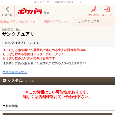
サンクチュアリ - 池袋西口/パブ/スナック
関東
お店一覧
他の地域
ログイン
サンクチュアリ
池袋エリア パブ/スナック
池袋 パブ/スナック
池袋西口・Bar
サンクチュアリ
このお店は休店しています。
ゆったりと落ち着いた雰囲気で楽しめる大人の隠れ家的BAR
しっぽり飲める空間はアフターにピッタリ！
もう少し飲みたい大人の集うお店です♪
池袋西口にある落ち着いた雰囲気で飲める人気の隠れ家的バー
キャバクラ、クラブが終わった後にもう少しだけ飲みたい方にもって来いのお
▼続きを表示する
店がサンクチュアリ！
営業時間も0:00～翌10:00ぐらいまでまったり営業中！
システム
SYSTEM
ほの暗い灯りの中、お1人様で物思いに更けながら飲むのも良し、友人と想いを
※この情報は古い可能性があります。
語りながら飲むのも良し、アフターやデートで素敵な女性との会話を楽しみな
がら飲むのも良し！
詳しくは店舗様迄お問い合わせ下さい。
ゆったりとした空間で心ゆくまでお酒を楽しめます！
▼料金情報
当店では「貸切」営業もしています！
2次会、忘年会、新年会などの様々なイベントに利用できます。