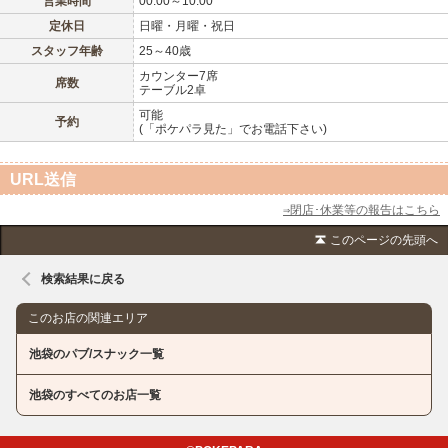
営業時間
00:00～10:00
定休日
日曜・月曜・祝日
スタッフ年齢
25～40歳
カウンター7席
席数
テーブル2卓
可能
予約
(「ポケパラ見た」でお電話下さい)
URL送信
⇒閉店･休業等の報告はこちら
このページの先頭へ
検索結果に戻る
このお店の関連エリア
池袋のパブ/スナック一覧
池袋のすべてのお店一覧