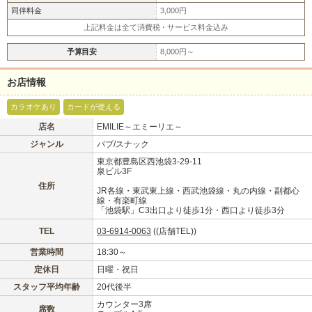
このお店をシェアする
同伴料金
3,000円
上記料金は全て消費税・サービス料金込み
甲信越
会員ログイン
北陸
予算目安
8,000円～
LINE
X (旧Twitter)
女の子ログイン
静岡
関東
お店情報
お店のURLをコピー
カラオケあり
カードが使える
東海
店舗ログイン
関西
店名
EMILIE～エミーリエ～
ジャンル
パブ/スナック
中四国
新規会員登録
九州
東京都豊島区西池袋3-29-11
泉ビル3F
住所
沖縄
全国TOP
JR各線・東武東上線・西武池袋線・丸の内線・副都心
線・有楽町線
「池袋駅」C3出口より徒歩1分・西口より徒歩3分
TEL
03-6914-0063
((店舗TEL))
営業時間
18:30～
定休日
日曜・祝日
スタッフ平均年齢
20代後半
カウンター3席
席数