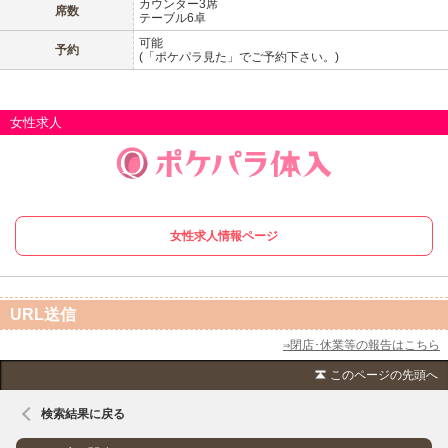
カウンター3席
席数
テーブル6卓
可能
予約
沖縄
全国TOP
(「ポケパラ見た」でご予約下さい。)
女性求人
女性求人情報ページ
URL送信
⇒閉店･休業等の報告はこちら
このページの先頭へ
検索結果に戻る