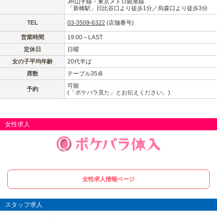
JR山手線・東京メトロ銀座線
「新橋駅」日比谷口より徒歩1分／烏森口より徒歩3分
LINE
X (旧Twitter)
女の子ログイン
静岡
関東
TEL
03-3509-6322
(店舗番号)
お店のURLをコピー
営業時間
19:00～LAST
東海
店舗ログイン
関西
定休日
日曜
女の子平均年齢
20代半ば
中四国
新規会員登録
九州
席数
テーブル35卓
可能
予約
(「ポケパラ見た」とお伝えください。)
沖縄
全国TOP
女性求人
女性求人情報ページ
スタッフ求人