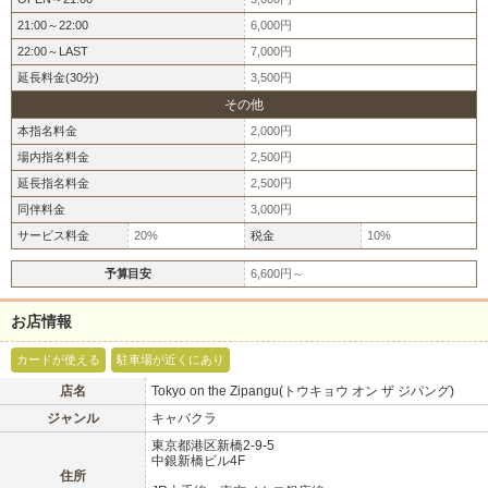
アクセスは新橋駅の日比谷口を出たら、SL広場の先にある新橋仲通りへと進ん
21:00～22:00
6,000円
でください。
22:00～LAST
7,000円
カラオケ館の手前にある「中銀新橋ビル」4階で、皆さまのご来店を心よりお待
ちしています！
延長料金(30分)
3,500円
その他
本指名料金
2,000円
場内指名料金
2,500円
延長指名料金
2,500円
同伴料金
3,000円
サービス料金
20%
税金
10%
予算目安
6,600円～
お店情報
カードが使える
駐車場が近くにあり
店名
Tokyo on the Zipangu(トウキョウ オン ザ ジパング)
北海道
東北
ジャンル
キャバクラ
このお店をシェアする
東京都港区新橋2-9-5
中銀新橋ビル4F
甲信越
会員ログイン
北陸
住所