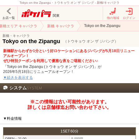
Tokyo on the Zipangu・トウキョウ オン ザ ジパング - 新橋/キャバクラ
関東
お店一覧
他の地域
ログイン
Tokyo on the Zipangu
/新橋エリア キャバクラ
新橋 キャバクラ
新橋・キャバクラ
Tokyo on the Zipangu
（トウキョウ オン ザ ジパング）
新橋駅からわずか1分という好ロケーションにあるジパングが5月18日リニュー
アルオープン！
ぜひ特別クーポンを利用して優雅な夜をご堪能ください♪
「Tokyo on the Zipangu (トウキョウ オン ザ ジパング)」が
2026年5月18日にリニューアルオープン！
広々としたフロアも全面改装し、都会の喧騒を忘れる洗練された空間を作りあ
▼続きを表示する
げました。
システム
SYSTEM
あなたを煌びやかな世界へと誘うのは、20代という若さでありながら気品溢れ
るキャストたち。
※この情報は古い可能性があります。
スタイルの良さが際立つ美しいドレス姿で夜を彩ることはもちろん、気配りに
満ちたおもてなしをお届けします。
詳しくは店舗様迄お問い合わせ下さい。
癒しと華やぎに包まれながら、心まで満たされる贅沢なひと時をご堪能くださ
い♪
▼料金情報
ポケパラをご覧になっているお客様には、特別なクーポンをご用意しました。
今後も楽しいイベント情報や女の子の近況を知れるブログなどを更新していき
1SET 60分
ますので、ぜひ引き続きチェックをお願いします。
OPEN～21:00
5,000円