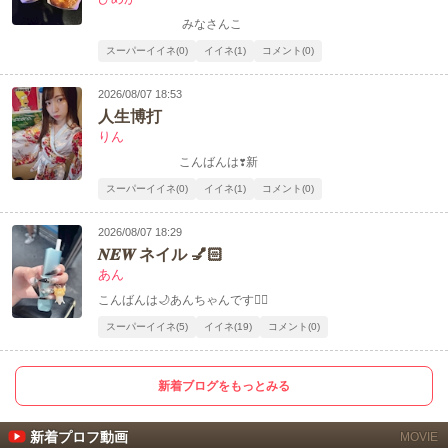
みなさんこ
スーパーイイネ(0)
イイネ(1)
コメント(0)
2026/08/07 18:53
人生博打
りん
こんばんは❣️新
スーパーイイネ(0)
イイネ(1)
コメント(0)
2026/08/07 18:29
𝑵𝑬𝑾 ネイル 💅🏻
あん
こんばんは🌙あんちゃんです✌🏻
スーパーイイネ(5)
イイネ(19)
コメント(0)
新着ブログをもっとみる
新着プロフ動画
MOVIE