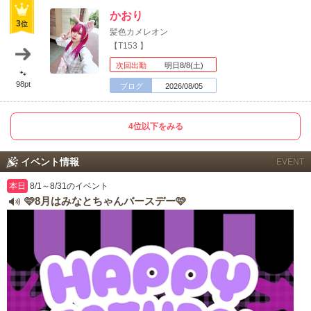
がとうございまし
かおり
中四国
新規会員登録
九州
3
位
髪色カメレオン
【T153 】
た😊
沖縄
全国TOP
次回出勤
明日8/8(土)
🐾
98pt
ブログ
2026/08/05
4位以下をみる
イベント情報
EVENT
8月もよろしくお願
本日
8/1～8/31のイベント
🩷8月はみなとちゃんバースデー🩷
いします🤲
8月も毎日イベント