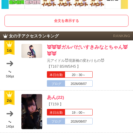
全文を表示する
女の子アクセスランキング
RANKING
👿👿👿ガルバだいすきみなとちゃん👿
1
位
👿👿
元アイドル😈現新橋の変わりもの😈
【T167 B5/W5/H5 】
🐾
本日出勤
20：30～
北海道
東北
596pt
このお店をシェアする
ブログ
2026/08/07
こんばんは🌆
甲信越
会員ログイン
北陸
あん
(22)
2
位
【T159 】
LINE
X (旧Twitter)
女の子ログイン
静岡
関東
本日出勤
19：00～
お店のURLをコピー
7月もたくさんあり
ブログ
2026/08/07
🐾
東海
店舗ログイン
関西
140pt