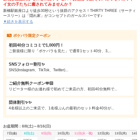
イ女の子たちに癒されてみませんか？
新橋駅銀座口より徒歩30秒という抜群のアクセス！THIRTY THREE（サーティ
ースリー）は「隠れ家」がコンセプトのガールズバーです♪
営業中は親しみやすいママが常勤、在籍している女の子はみんな20代前半の若
▼続きを表示する
くてカワイイ子ばっかりです。パープル系でライトアップされたお洒落な店
内、可愛くてお話上手な女の子たちの組み合わせは新橋トップクラスの癒し空
ポケパラ限定クーポン
間であること間違いなしです！
初回40分コミコミで1,000円！
ノリが良くてとってもお話上手な女の子達とワイワイ盛り上がって美味しいお
酒を楽しみたい男性にオススメ。カラオケが無料で歌い放題で、セット料金も
ご新規様に限り「ポケパラを見た」で通常1セット40分、3,...
飲放題付きで40分3,000円(税サ込)なので居酒屋で飲むのと変わらないリーズナ
ブルな価格でお楽しみいただけます。
SNSフォロー割引✨
飲んでヨシ、ワイワイはしゃぐもヨシな新橋GALたちがあなたのご来店、お待
SNS(Instagram、TikTok、Twitter)...
ちしています♪
ご紹介無料クーポン🫶🏻
リピーター様のお連れ様で初めてご来店の方、初回40分無料で...
団体割引✨️✨
4名様以上のご来店で、1名様ぶんの最初のセット料金40分が...
お盆期間：8/8(土)～8/16(日)
7日(金)
8日(土)
9日(日)
10日(月)
11日(火・祝)
12日(水)
13日(木)
14日(