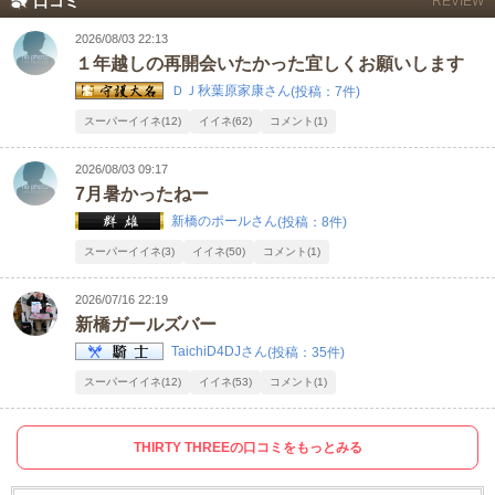
口コミ
REVIEW
2026/08/03 22:13
１年越しの再開会いたかった宜しくお願いします
ＤＪ秋葉原家康さん
(投稿：7件)
スーパーイイネ(12)
イイネ(62)
コメント(1)
2026/08/03 09:17
7月暑かったねー
新橋のポールさん
(投稿：8件)
スーパーイイネ(3)
イイネ(50)
コメント(1)
2026/07/16 22:19
新橋ガールズバー
TaichiD4DJさん
(投稿：35件)
スーパーイイネ(12)
イイネ(53)
コメント(1)
THIRTY THREEの口コミをもっとみる