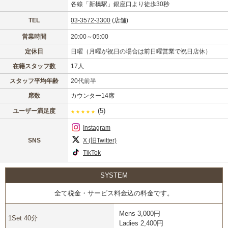
各線「新橋駅」銀座口より徒歩30秒
TEL
03-3572-3300
(店舗)
営業時間
20:00～05:00
定休日
日曜（月曜が祝日の場合は前日曜営業で祝日店休）
在籍スタッフ数
17人
スタッフ平均年齢
20代前半
席数
カウンター14席
(5)
ユーザー満足度
★
★
★
★
★
Instagram
X (旧Twitter)
SNS
TikTok
SYSTEM
全て税金・サービス料金込の料金です。
Mens 3,000円
1Set 40分
Ladies 2,400円