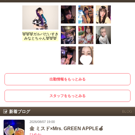
👿👿👿ガルバだいすき
みなとちゃん👿👿👿
出勤情報をもっとみる
スタッフをもっとみる
新着ブログ
BLOG
2026/08/07 19:00
金 ミスド×Mrs. GREEN APPLE🍏
ひめか