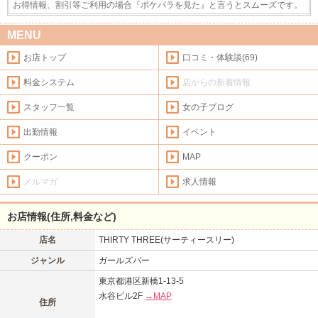
お得情報、割引等ご利用の場合『ポケパラを見た』と言うとスムーズです。
MENU
お店トップ
口コミ・体験談(69)
料金システム
店からの新着情報
スタッフ一覧
女の子ブログ
出勤情報
イベント
クーポン
MAP
メルマガ
求人情報
お店情報(住所,料金など)
店名
THIRTY THREE(サーティースリー)
ジャンル
ガールズバー
東京都港区新橋1-13-5
水谷ビル2F
→MAP
住所