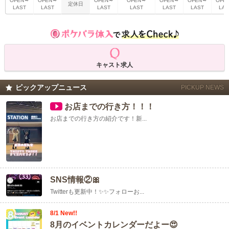
～
～
～
～
～
～
OPEN
OPEN
OPEN
OPEN
OPEN
OPEN
OPE
定休日
LAST
LAST
LAST
LAST
LAST
LAST
LAS
キャスト求人
ピックアップニュース
PICKUP NEWS
お店までの行き方！！！
お店までの行き方の紹介です！新...
SNS情報②🎀
Twitterも更新中！✨️✨フォローお...
8/1 New!!
8月のイベントカレンダーだよー😍