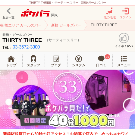
THIRTY THREE・サーティースリー - 新橋/ガールズバー
関東
お店一覧
他の地域
ログイン
THIRTY THREE
/新橋エリア ガールズバー
新橋 ガールズバー
新橋・ガールズバー
THIRTY THREE
（サーティースリー）
03-3572-3300
イイネ！(
)
27
TEL：
69
トップ
スタッフ
ブログ
システム
口コミ
メニュー
新橋駅銀座口から30秒の好アクセス！お洒落で店内で、めっちゃカワイ