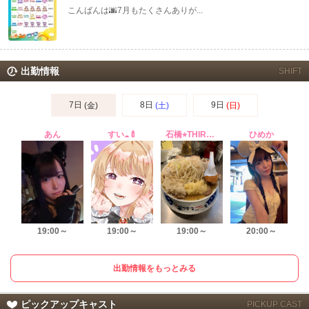
こんばんは🌆7月もたくさんありが...
出勤情報
SHIFT
7日
8日
9日
(金)
(土)
(日)
あん
すい☁️🍼
石橋⭐︎THIRTY THREE⭐︎
ひめか
19:00～
19:00～
19:00～
20:00～
出勤情報をもっとみる
ピックアップキャスト
PICKUP CAST