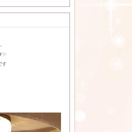
、
✨
です
、