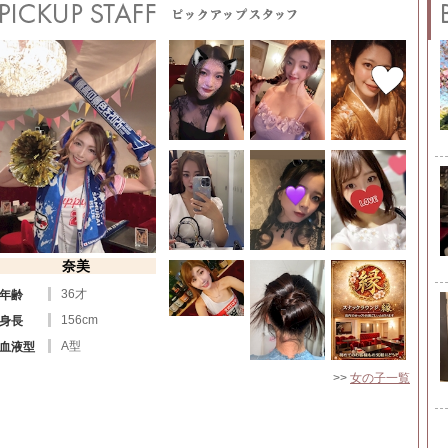
奈美
36才
年齢
156cm
身長
A型
血液型
>>
女の子一覧