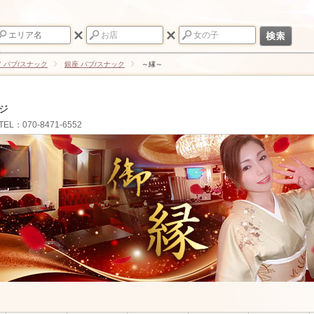
 パブ/スナック
銀座 パブ/スナック
～縁～
ジ
TEL：070-8471-6552