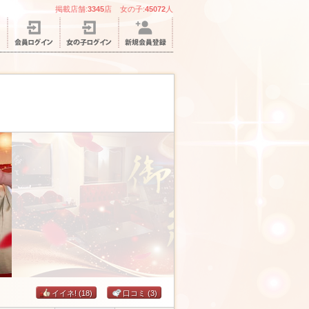
掲載店舗:
3345
店 女の子:
45072
人
イイネ!
(18)
口コミ
(3)