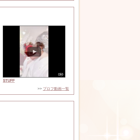
0秒
ՏTᑌᖴᖴ
>>
プロフ動画一覧