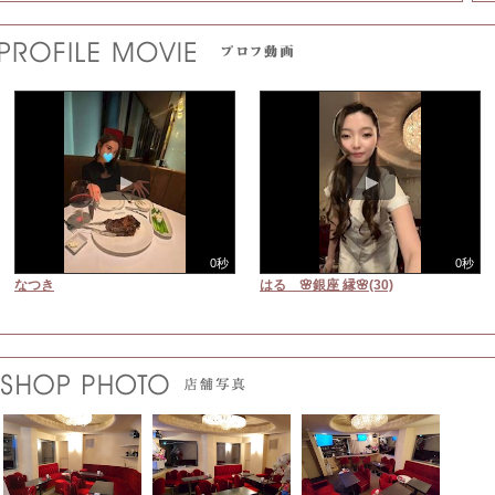
0秒
0秒
なつき
はる 🌸銀座 縁🌸(30)