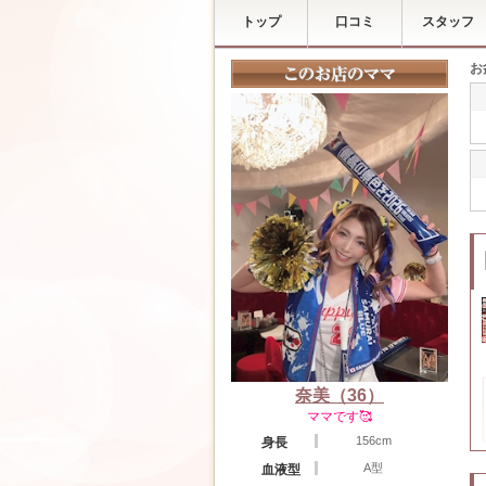
トップ
口コミ
スタッフ
お
奈美（36）
ママです🥰
156cm
身長
A型
血液型