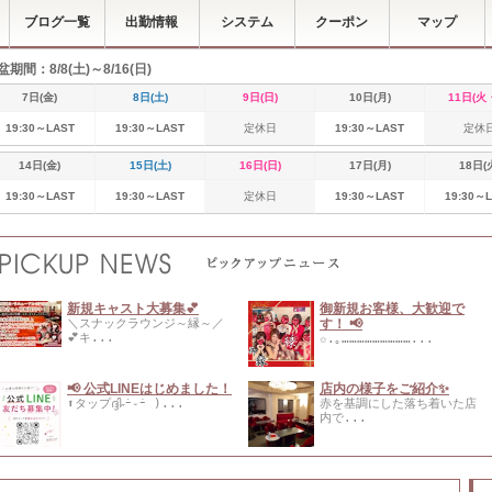
ブログ一覧
出勤情報
システム
クーポン
マップ
盆期間：8/8(土)～8/16(日)
7日(金)
8日(土)
9日(日)
10日(月)
11日(火
19:30～LAST
19:30～LAST
定休日
19:30～LAST
定休
14日(金)
15日(土)
16日(日)
17日(月)
18日(
19:30～LAST
19:30～LAST
定休日
19:30～LAST
19:30～
新規キャスト大募集💕
御新規お客様、大歓迎で
＼スナックラウンジ～縁～／
す！ 📢
💕キ...
✩.｡………………………...
📢 公式LINEはじめました！
店内の様子をご紹介✨
⬆️タップദ്ദി˶ｰ̀֊ｰ́ )...
赤を基調にした落ち着いた店
内で...