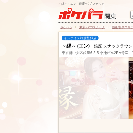
～縁～・エン - 銀座/パブ/スナック
ポケパラ
東京 パブ/スナック
銀座/新橋エリア
インボイス制度登録店
～縁～ (エン)
銀座 スナックラウン
東京都中央区銀座6-3-5 小池ビル2F A号室