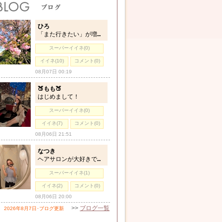
ひろ
「また行きたい」が増えていく♡
スーパーイイネ(0)
イイネ(10)
コメント(0)
08月07日 00:19
🍑もも🍑
はじめまして！
スーパーイイネ(0)
イイネ(7)
コメント(0)
08月06日 21:51
なつき
ヘアサロンが大好きです💇‍♀️✨
スーパーイイネ(1)
イイネ(2)
コメント(0)
08月06日 20:00
>>
ブログ一覧
2026年8月7日･ブログ更新