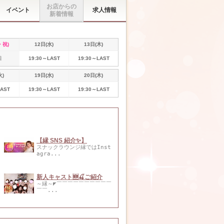
お店からの
イベント
求人情報
新着情報
・祝)
12日(水)
13日(木)
日
19:30～LAST
19:30～LAST
火)
19日(水)
20日(木)
LAST
19:30～LAST
19:30～LAST
【縁 SNS 紹介✨】
スナックラウンジ縁ではInst
agra...
新人キャスト🆕🍒ご紹介
～縁～◤￣￣￣￣￣￣￣￣￣￣
￣￣...