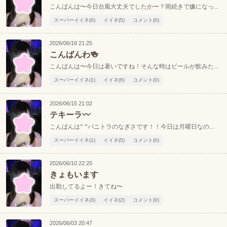
中四国
新規会員登録
九州
ポケパラ見たとお伝えください
こんばんは〜今日台風大丈夫でしたかー？雨続きで嫌になっ...
スーパーイイネ(0)
イイネ(5)
コメント(0)
LINEでお店に連絡する
沖縄
全国TOP
2026/06/18 21:25
ID: omochidayo412
こんばんわ🍻
予約はあおいのLINEまでお願いします✨
こんばんは〜今日は暑いですね！そんな時はビールが飲みた...
スーパーイイネ(1)
イイネ(6)
コメント(0)
2026/06/15 21:02
テキーラ〰️
こんばんは^ ^バニトラのなぎさです！！今日は月曜日なの...
スーパーイイネ(1)
イイネ(5)
コメント(0)
2026/06/10 22:20
きょもいます
出勤してるよー！きてね〜
スーパーイイネ(3)
イイネ(2)
コメント(0)
2026/06/03 20:47