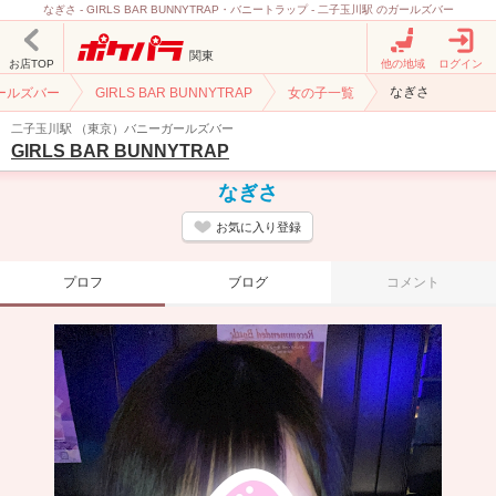
なぎさ - GIRLS BAR BUNNYTRAP・バニートラップ - 二子玉川駅 のガールズバー
関東
お店TOP
他の地域
ログイン
なぎさ
ールズバー
GIRLS BAR BUNNYTRAP
女の子一覧
二子玉川駅 （東京）バニーガールズバー
GIRLS BAR BUNNYTRAP
なぎさ
お気に入り登録
プロフ
ブログ
コメント