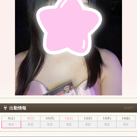
出勤情報
SHIFT
8(土)
9(日)
10(月)
11(火)
12(水)
13(木)
14(金)
休み
未定
未定
未定
未定
未定
未定