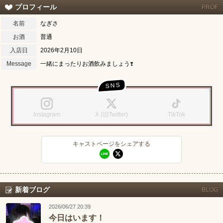
プロフィール
PROF
名前
なぎさ
お酒
普通
入店日
2026年2月10日
Message
一緒にまったりお酒飲みましょう❣️
LINEでの連絡例
Instagram
X (旧Twitter)
TikTok
北海道
東北
このお店をシェアする
キャストページをシェアする
キャストページをシェアする
甲信越
会員ログイン
北陸
LINE
X (旧Twitter)
LINE
X (旧Twitter)
女の子ログイン
静岡
関東
お店のURLをコピー
キャストページのURLをコピー
新着ブログ
BLOG
東海
店舗ログイン
関西
2026/06/27 20:39
今日はいます！
予約備考：