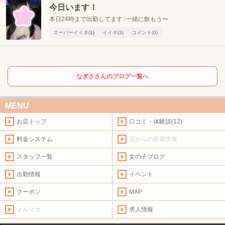
今日います！
本日24時まで出勤してます♡一緒に飲もう〜
スーパーイイネ(1)
イイネ(3)
コメント(0)
なぎささんのブログ一覧へ
MENU
お店トップ
口コミ・体験談(12)
料金システム
店からの新着情報
スタッフ一覧
女の子ブログ
出勤情報
イベント
クーポン
MAP
メルマガ
求人情報