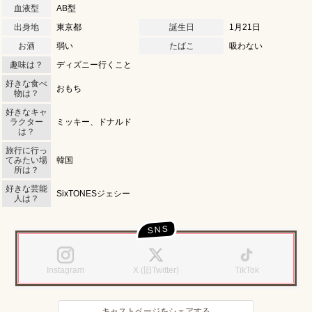
血液型
AB型
出身地
東京都
誕生日
1月21日
お酒
弱い
たばこ
吸わない
趣味は？
ディズニー行くこと
好きな食べ
おもち
物は？
好きなキャ
ラクター
ミッキー、ドナルド
は？
LINEでの連絡例
旅行に行っ
てみたい場
韓国
所は？
好きな芸能
SixTONESジェシー
人は？
北海道
東北
このお店をシェアする
キャストページをシェアする
甲信越
会員ログイン
北陸
Instagram
X (旧Twitter)
TikTok
LINE
X (旧Twitter)
LINE
X (旧Twitter)
女の子ログイン
静岡
関東
キャストページをシェアする