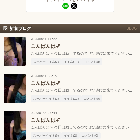
お店のURLをコピー
キャストページのURLをコピー
東海
店舗ログイン
関西
予約備考：
中四国
新規会員登録
九州
ポケパラ見たとお伝えください
新着ブログ
BLOG
2026/08/05 00:22
LINEでお店に連絡する
沖縄
全国TOP
こんばんは💕
ID: omochidayo412
こんばんは〜 今日出勤してるのでぜひ遊びに来てください...
予約はあおいのLINEまでお願いします✨
スーパーイイネ(2)
イイネ(11)
コメント(0)
2026/08/03 22:15
こんばんは💕
こんばんは〜 今日出勤してるのでぜひ遊びに来てください...
スーパーイイネ(1)
イイネ(11)
コメント(0)
2026/07/29 20:44
こんばんは💕
こんばんは〜 今日出勤してるのでぜひ遊びに来てください...
スーパーイイネ(0)
イイネ(2)
コメント(0)