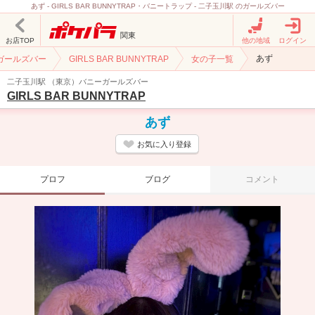
あず - GIRLS BAR BUNNYTRAP・バニートラップ - 二子玉川駅 のガールズバー
関東
お店TOP
他の地域
ログイン
あず
ガールズバー
GIRLS BAR BUNNYTRAP
女の子一覧
二子玉川駅 （東京）バニーガールズバー
GIRLS BAR BUNNYTRAP
あず
お気に入り登録
プロフ
ブログ
コメント