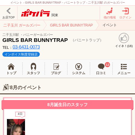
イベント - GIRLS BAR BUNNYTRAP・バニートラップ - 二子玉川駅 のガールズバー
関東
お店TOP
他の地域
ログイン
イベント
二子玉川 ガールズバー
GIRLS BAR BUNNYTRAP
二子玉川駅 ・バニーガールズバー
GIRLS BAR BUNNYTRAP
（バニートラップ）
03-6431-0073
イイネ！(
)
16
TEL：
インボイス制度登録店
12
トップ
スタッフ
ブログ
システム
口コミ
メニュー
LINEでの連絡例
8月のイベント
北海道
東北
8月誕生日のスタッフ
このお店をシェアする
4日
甲信越
会員ログイン
北陸
LINE
X (旧Twitter)