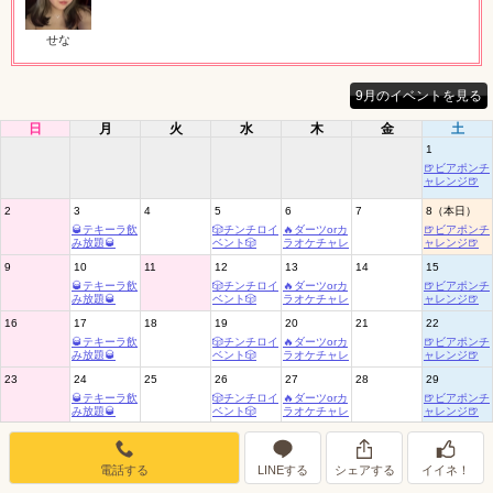
女の子ログイン
静岡
関東
お店のURLをコピー
せな
東海
店舗ログイン
関西
予約備考：
9月のイベントを見る
ポケパラ見たとお伝えください
中四国
新規会員登録
九州
日
月
火
水
木
金
土
1
LINEでお店に連絡する
🍺ビアポンチ
ャレンジ🍺
沖縄
全国TOP
ID: omochidayo412
2
3
4
5
6
7
8（本日）
予約はあおいのLINEまでお願いします✨
🥃テキーラ飲
🎲チンチロイ
🔥ダーツorカ
🍺ビアポンチ
み放題🥃
ベント🎲
ラオケチャレ
ャレンジ🍺
ンジ🔥
9
10
11
12
13
14
15
🥃テキーラ飲
🎲チンチロイ
🔥ダーツorカ
🍺ビアポンチ
み放題🥃
ベント🎲
ラオケチャレ
ャレンジ🍺
ンジ🔥
16
17
18
19
20
21
22
🥃テキーラ飲
🎲チンチロイ
🔥ダーツorカ
🍺ビアポンチ
み放題🥃
ベント🎲
ラオケチャレ
ャレンジ🍺
ンジ🔥
23
24
25
26
27
28
29
🥃テキーラ飲
🎲チンチロイ
🔥ダーツorカ
🍺ビアポンチ
み放題🥃
ベント🎲
ラオケチャレ
ャレンジ🍺
ンジ🔥
30
31
🥃テキーラ飲
み放題🥃
電話する
LINEする
シェアする
イイネ！