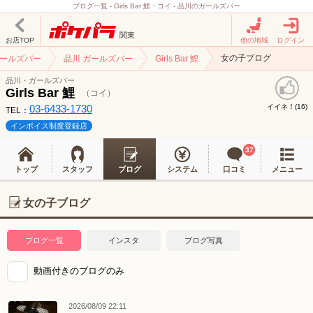
ブログ一覧 - Girls Bar 鯉・コイ - 品川のガールズバー
関東
お店TOP
他の地域
ログイン
女の子ブログ
ガールズバー
品川 ガールズバー
Girls Bar 鯉
品川・ガールズバー
Girls Bar 鯉
（コイ）
03-6433-1730
イイネ！(
)
16
TEL：
インボイス制度登録店
37
トップ
スタッフ
ブログ
システム
口コミ
メニュー
女の子ブログ
ブログ一覧
インスタ
ブログ写真
動画付きのブログのみ
2026/08/09 22:11