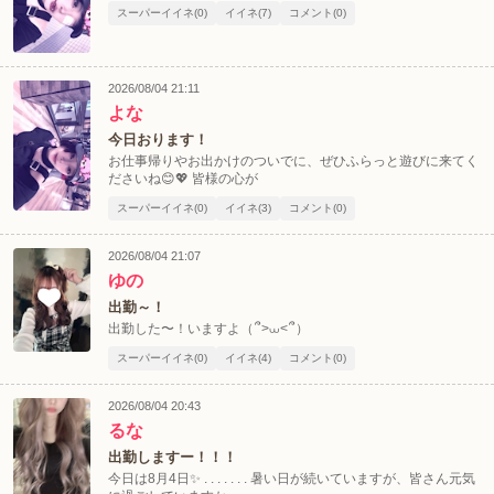
スーパーイイネ(0)
イイネ(7)
コメント(0)
2026/08/04 21:11
よな
今日おります！
お仕事帰りやお出かけのついでに、ぜひふらっと遊びに来てく
ださいね😊💖 皆様の心が
スーパーイイネ(0)
イイネ(3)
コメント(0)
2026/08/04 21:07
ゆの
出勤～！
出勤した〜！いますよ（՞>‎⩊<՞）
スーパーイイネ(0)
イイネ(4)
コメント(0)
2026/08/04 20:43
るな
出勤しますー！！！
今日は8月4日✨ . . . . . . . 暑い日が続いていますが、皆さん元気