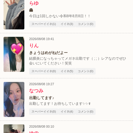
らゆ
👻
今日は1回しかない令和8年8月8日！！
スーパーイイネ(1)
イイネ(3)
コメント(0)
2026/08/08 19:41
りん
きょうはめがねだよー
結膜炎になっちゃってメガネ出勤です（ ; ; ）レアなのでぜひ
会いにいてください！笑笑
スーパーイイネ(0)
イイネ(5)
コメント(0)
2026/08/08 19:27
なつみ
出勤してます♪
出勤してます！お待ちしています✨✨❣️
スーパーイイネ(0)
イイネ(4)
コメント(0)
2026/08/08 00:10