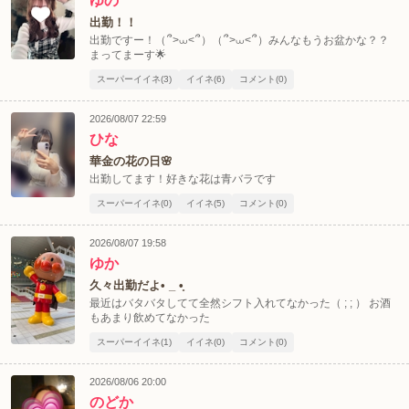
ゆの
出勤！！
出勤ですー！（՞>‎⩊<՞）（՞>‎⩊<՞）みんなもうお盆かな？？
まってまーす🌟
LINEでの連絡例
スーパーイイネ(3)
イイネ(6)
コメント(0)
北海道
東北
このお店をシェアする
2026/08/07 22:59
ひな
甲信越
会員ログイン
北陸
華金の花の日🌸
出勤してます！好きな花は青バラです
LINE
X (旧Twitter)
女の子ログイン
静岡
関東
スーパーイイネ(0)
イイネ(5)
コメント(0)
お店のURLをコピー
2026/08/07 19:58
東海
店舗ログイン
関西
ゆか
※予約は受け付けられない場合がございます。
久々出勤だよ• _ •̥
中四国
新規会員登録
九州
最近はバタバタしてて全然シフト入れてなかった（ ; ; ） お酒
LINEでお店に連絡する
もあまり飲めてなかった
スーパーイイネ(1)
イイネ(0)
コメント(0)
沖縄
全国TOP
2026/08/06 20:00
のどか