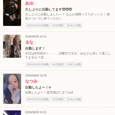
あゆ
久しぶりに出勤してます🥺🥺🥺
久しぶりに出勤しましたー！ なんか雨降っててびっくり！ 雨
宿りついでに来てください
スーパーイイネ(0)
イイネ(7)
コメント(0)
2026/08/09 20:41
るな
出勤します！
今日は8月9日☀️✨ . . . . . . 日曜日ですが、みなさん何して過ごし
てますか？😊 . .
スーパーイイネ(0)
イイネ(7)
コメント(0)
2026/08/09 19:25
なつみ
出勤したよー！✨
出勤したよー！是非遊びにきてね❣️
スーパーイイネ(2)
イイネ(7)
コメント(0)
2026/08/09 19:21