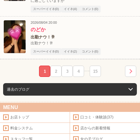
に過ごしていますか
スーパーイイネ(0)
イイネ(4)
コメント(0)
2026/08/04 20:00
のどか
出勤ナウ！🥂
出勤ナウ！🥂
スーパーイイネ(0)
イイネ(2)
コメント(0)
1
2
3
4
･･･
15
過去のブログ
MENU
お店トップ
口コミ・体験談(37)
料金システム
店からの新着情報
スタッフ一覧
女の子ブログ