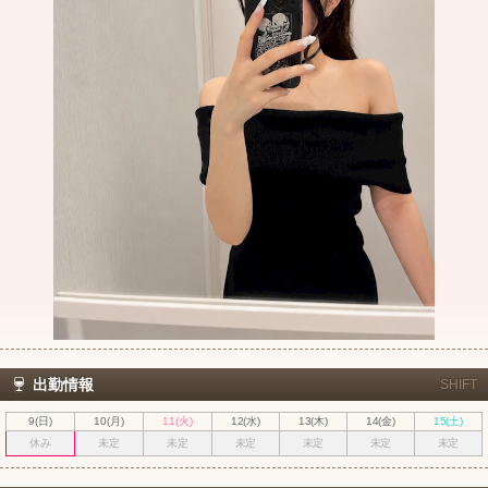
出勤情報
SHIFT
9(日)
10(月)
11(火)
12(水)
13(木)
14(金)
15(土)
休み
未定
未定
未定
未定
未定
未定