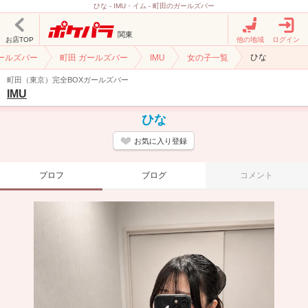
ひな - IMU・イム - 町田のガールズバー
関東
お店TOP
他の地域
ログイン
ひな
ガールズバー
町田 ガールズバー
IMU
女の子一覧
町田（東京）完全BOXガールズバー
IMU
ひな
お気に入り登録
プロフ
ブログ
コメント