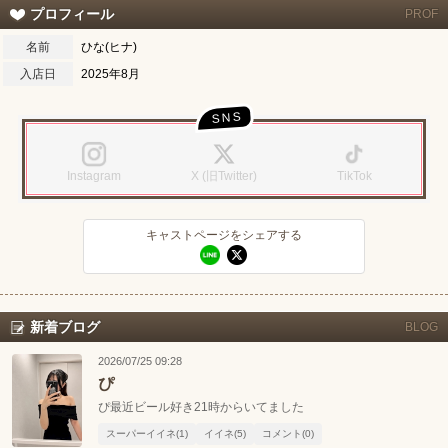
プロフィール
PROF
名前
ひな(ヒナ)
入店日
2025年8月
Instagram
X (旧Twitter)
TikTok
北海道
東北
このお店をシェアする
キャストページをシェアする
キャストページをシェアする
甲信越
会員ログイン
北陸
LINE
X (旧Twitter)
LINE
X (旧Twitter)
女の子ログイン
静岡
関東
新着ブログ
BLOG
お店のURLをコピー
キャストページのURLをコピー
2026/07/25 09:28
東海
店舗ログイン
関西
ぴ
ぴ最近ビール好き21時からいてました
中四国
新規会員登録
九州
スーパーイイネ(1)
イイネ(5)
コメント(0)