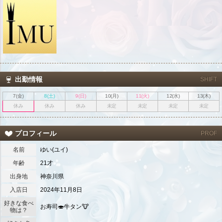
出勤情報
SHIFT
7(金)
8(土)
9(日)
10(月)
11(火)
12(水)
13(木)
休み
休み
休み
未定
未定
未定
未定
プロフィール
PROF
名前
ゆい(ユイ)
年齢
21才
出身地
神奈川県
入店日
2024年11月8日
好きな食べ
お寿司🍣牛タン🐮
物は？