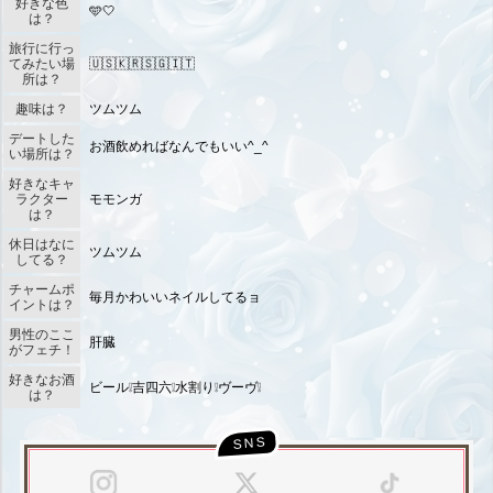
好きな色
🩵‎🤍
は？
旅行に行っ
てみたい場
🇺🇸🇰🇷🇸🇬🇮🇹
所は？
趣味は？
ツムツム
デートした
お酒飲めればなんでもいい^_^‎
い場所は？
好きなキャ
ラクター
モモンガ
は？
休日はなに
ツムツム
してる？
チャームポ
毎月かわいいネイルしてるョ
イントは？
男性のここ
肝臓
北海道
東北
がフェチ！
このお店をシェアする
キャストページをシェアする
好きなお酒
ビール❕吉四六❕水割り❕ヴーヴ❕
は？
甲信越
会員ログイン
北陸
LINE
X (旧Twitter)
LINE
X (旧Twitter)
女の子ログイン
静岡
関東