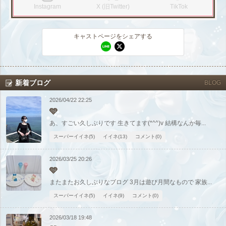
お店のURLをコピー
キャストページのURLをコピー
Instagram
X (旧Twitter)
TikTok
東海
店舗ログイン
関西
キャストページをシェアする
中四国
新規会員登録
九州
沖縄
全国TOP
新着ブログ
BLOG
2026/04/22 22:25
🩵
あ、すごい久しぶりです 生きてます(*^^)v 結構なんか毎...
スーパーイイネ(5)
イイネ(13)
コメント(0)
2026/03/25 20:26
🩵
またまたお久しぶりなブログ 3月は遊び月間なもので 家族...
スーパーイイネ(5)
イイネ(9)
コメント(0)
2026/03/18 19:48