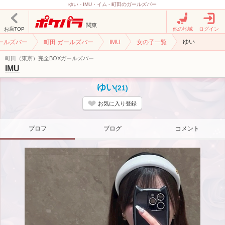
ゆい - IMU・イム - 町田のガールズバー
関東
お店TOP
他の地域
ログイン
ゆい
ガールズバー
町田 ガールズバー
IMU
女の子一覧
町田（東京）完全BOXガールズバー
IMU
ゆい
(21)
お気に入り登録
プロフ
ブログ
コメント