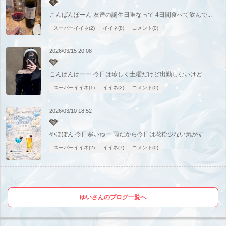
🩵
こんばんぽーん 友達の誕生日重なって 4日間食べて飲んで...
スーパーイイネ(2)
イイネ(8)
コメント(0)
2026/03/15 20:08
🩵
こんばんはーー 今日は珍しく土曜だけど出勤しないけど ...
スーパーイイネ(1)
イイネ(2)
コメント(0)
2026/03/10 18:52
🩵
やほぽん 今日寒いねー 雨だから今日は花粉少ない気がす...
スーパーイイネ(2)
イイネ(7)
コメント(0)
ゆいさんのブログ一覧へ