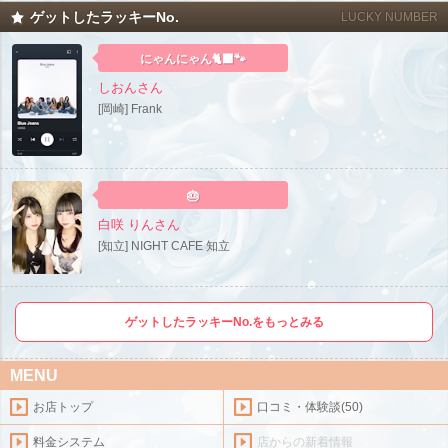
ゲットしたラッキーNo.
LUCKY NUMBER
にゃんにゃん🐈‍⬛🐾
しおんさん
[岡崎] Frank
🎂
白咲 りんさん
[知立] NIGHT CAFE 知立
ゲットしたラッキーNo.をもっとみる
MENU
お店トップ
口コミ・体験談(50)
料金システム
店からの新着情報