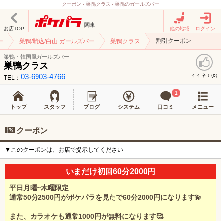
クーポン - 巣鴨クラス - 巣鴨のガールズバー
関東
お店TOP
他の地域
ログイン
割引クーポン
ー
巣鴨/駒込/白山 ガールズバー
巣鴨クラス
巣鴨・韓国風ガールズバー
巣鴨クラス
03-6903-4766
イイネ！(
)
6
TEL：
1
トップ
スタッフ
ブログ
システム
口コミ
メニュー
クーポン
▼このクーポンは、お店で提示してください
いまだけ初回60分2000円
平日月曜~木曜限定
通常50分2500円がポケパラを見たで60分2000円になります💫
また、カラオケも通常1000円が無料になります🥰