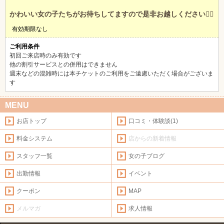
かわいい女の子たちがお待ちしてますので是非お越しください🙇‍♂️
北海道
東北
有効期限なし
このお店をシェアする
ご利用条件
甲信越
会員ログイン
北陸
初回ご来店時のみ有効です
他の割引サービスとの併用はできません
週末などの混雑時には本チケットのご利用をご遠慮いただく場合がございま
LINE
X (旧Twitter)
女の子ログイン
静岡
関東
す
お店のURLをコピー
MENU
東海
店舗ログイン
関西
お店トップ
口コミ・体験談(1)
中四国
新規会員登録
九州
料金システム
店からの新着情報
スタッフ一覧
女の子ブログ
沖縄
全国TOP
出勤情報
イベント
クーポン
MAP
メルマガ
求人情報