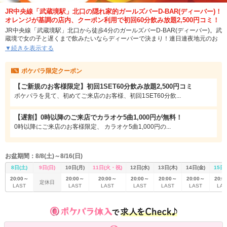
JR中央線「武蔵境駅」北口の隠れ家的ガールズバーD-BAR(ディーバー)！
オレンジが基調の店内、クーポン利用で初回60分飲み放題2,500円コミ！
JR中央線「武蔵境駅」北口から徒歩4分のガールズバーD-BAR(ディーバー)。武
蔵境で女の子と遅くまで飲みたいならディーバーで決まり！連日連夜地元のお
客様で賑わっているガールズバーです！
▼続きを表示する
20代前半の可愛く元気な女の子たちが、長袖ドレスで可愛くお迎え。私服とは
ポケパラ限定クーポン
ひと味違うリッチな気分が味わえます！月1で開催されるコスプレイベントもお
楽しみに！
【ご新規のお客様限定】初回1SET60分飲み放題2,500円コミ
そんな可憐な子とのおしゃべりなんて、楽しくてついついお酒も進んじゃうは
ポケパラを見て、初めてご来店のお客様、初回1SET60分飲...
ず。そうなることを見越して、システムには最初から飲み放題が付いてますの
でご安心を！セット料金に含まれているものだからと侮らないで、ビールをは
【遅割】0時以降のご来店でカラオケ5曲1,000円が無料！
じめ焼酎やカクテルと豊富なラインナップを取り揃えてます！これだけたくさ
0時以降にご来店のお客様限定、 カラオケ5曲1,000円の...
んのお酒が飲めて、料金はどの時間帯でも1セット60分3,500円と破格のお値
段。さらにポケパラクーポンを利用すると初めてご来店のお客様なら、初回1セ
ット2,500円コミとかなりリーズナブルにご案内！
お盆期間：8/8(土)～8/16(日)
ダーツは1時間投げ放題で1,000円だから、飲みがてら練習するのにもってこい
だし、疲れたら女の子との会話を楽しんでって感じで、時間なんてあっという
8日(土)
9日(日)
10日(月)
11日(火・祝)
12日(水)
13日(木)
14日(金)
15日(
間に感じちゃうはず。武蔵境周辺にお住まいの方、中央線沿線にお住まいの
20:00～
20:00～
20:00～
20:00～
20:00～
20:00～
20:0
定休日
方、仕事帰りや学校帰りに寄ってみて、D-BARの楽しさ、居心地の良さを感じ
LAST
LAST
LAST
LAST
LAST
LAST
LAS
ちゃってください！