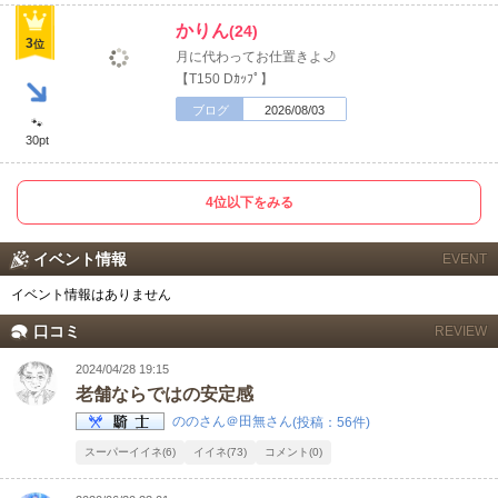
かりん
(24)
3
位
月に代わってお仕置きよ🌙
【T150 Dｶｯﾌﾟ】
ブログ
2026/08/03
🐾
30pt
4位以下をみる
イベント情報
EVENT
イベント情報はありません
口コミ
REVIEW
2024/04/28 19:15
老舗ならではの安定感
ののさん＠田無さん
(投稿：56件)
スーパーイイネ(6)
イイネ(73)
コメント(0)