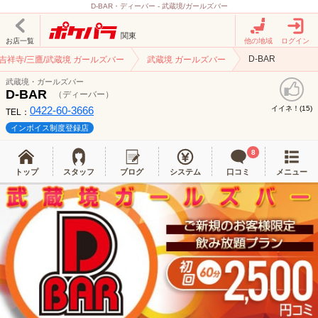
D-BAR・ディーバー - 武蔵境/ガールズバー
関東
お店一覧
他の地域
ログイン
D-BAR
吉祥寺/三鷹/武蔵境 ガールズバー
武蔵境 ガールズバー
武蔵境・ガールズバー
D-BAR
（ディーバー）
0422-60-3666
イイネ！(
)
15
TEL：
インボイス制度登録店
8
トップ
スタッフ
ブログ
システム
口コミ
メニュー