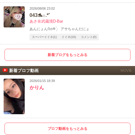
2026/08/06 23:02
043🐬✩.*˚
あさ🌼武蔵境D-Bar
あんにょんᲘ𐑼‎𖤐 ̖́- アサちゃんだにょ
スーパーイイネ(1)
イイネ(16)
コメント(0)
新着ブログをもっとみる
新着プロフ動画
MOVIE
2026/01/15 18:39
かりん
プロフ動画をもっとみる