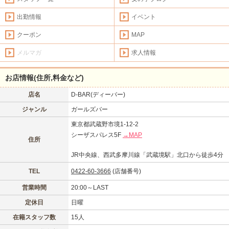
出勤情報
イベント
クーポン
MAP
メルマガ
求人情報
お店情報(住所,料金など)
店名
D-BAR(ディーバー)
ジャンル
ガールズバー
東京都武蔵野市境1-12-2
シーザスパレス5F
→MAP
住所
JR中央線、西武多摩川線「武蔵境駅」北口から徒歩4分
TEL
0422-60-3666
(店舗番号)
営業時間
20:00～LAST
定休日
日曜
在籍スタッフ数
15人