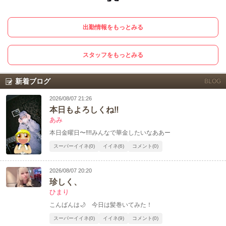
出勤情報をもっとみる
スタッフをもっとみる
新着ブログ
BLOG
2026/08/07 21:26
本日もよろしくね‼️
あみ
本日金曜日〜‼️‼️みんなで華金したいなああー
スーパーイイネ(0)
イイネ(6)
コメント(0)
2026/08/07 20:20
珍しく、
ひまり
こんばんは🌙 今日は髪巻いてみた！
スーパーイイネ(0)
イイネ(9)
コメント(0)