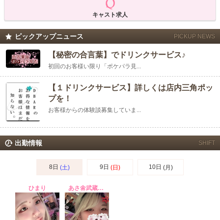
キャスト求人
ピックアップニュース
PICKUP NEWS
【秘密の合言葉】でドリンクサービス♪
初回のお客様い限り「ポケパラ見...
【１ドリンクサービス】詳しくは店内三角ポッ
プを！
お客様からの体験談募集していま...
出勤情報
SHIFT
8日
9日
10日
(土)
(日)
(月)
ひまり
あさ🌼武蔵境D-Bar