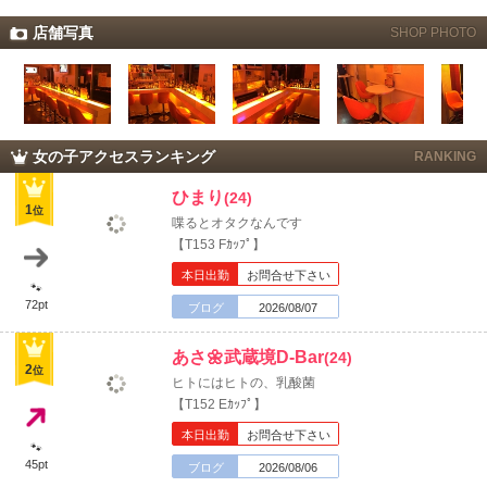
店舗写真
SHOP PHOTO
北海道
東北
このお店をシェアする
甲信越
会員ログイン
北陸
女の子アクセスランキング
RANKING
ひまり
(24)
LINE
X (旧Twitter)
女の子ログイン
静岡
関東
1
位
喋るとオタクなんです
お店のURLをコピー
【T153 Fｶｯﾌﾟ】
東海
店舗ログイン
関西
本日出勤
お問合せ下さい
🐾
72pt
ブログ
2026/08/07
中四国
新規会員登録
九州
あさ🌼武蔵境D-Bar
(24)
2
位
ヒトにはヒトの、乳酸菌
沖縄
全国TOP
【T152 Eｶｯﾌﾟ】
本日出勤
お問合せ下さい
🐾
45pt
ブログ
2026/08/06