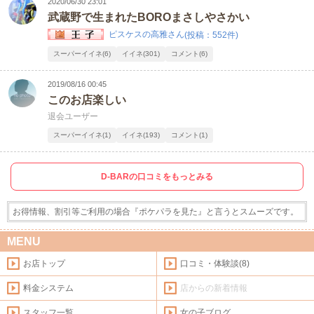
2020/06/30 23:01
武蔵野で生まれたBOROまさしやさかい
ピスケスの高雅さん
(投稿：552件)
スーパーイイネ(6)
イイネ(301)
コメント(6)
2019/08/16 00:45
このお店楽しい
退会ユーザー
スーパーイイネ(1)
イイネ(193)
コメント(1)
D-BARの口コミをもっとみる
お得情報、割引等ご利用の場合『ポケパラを見た』と言うとスムーズです。
MENU
お店トップ
口コミ・体験談(8)
料金システム
店からの新着情報
スタッフ一覧
女の子ブログ