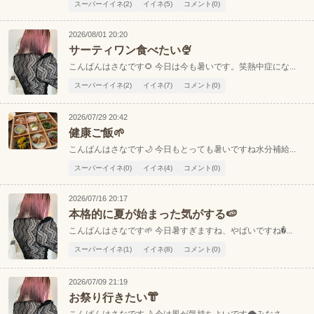
スーパーイイネ(2)
イイネ(5)
コメント(0)
2026/08/01 20:20
サーティワン食べたい🍨
こんばんはさなです🌻 今日は今も暑いです。笑熱中症にな...
スーパーイイネ(2)
イイネ(7)
コメント(0)
2026/07/29 20:42
健康ご飯🌱
こんばんはさなです🌙 今日もとっても暑いですね水分補給...
スーパーイイネ(0)
イイネ(4)
コメント(0)
2026/07/16 20:17
本格的に夏が始まった気がする🍉
こんばんはさなです🌱 今日暑すぎますね、やばいですね�...
スーパーイイネ(1)
イイネ(8)
コメント(0)
2026/07/09 21:19
お祭り行きたい👘
こんばんはさなです🌙 今は風が気持ちよいです🌪️みなさ...