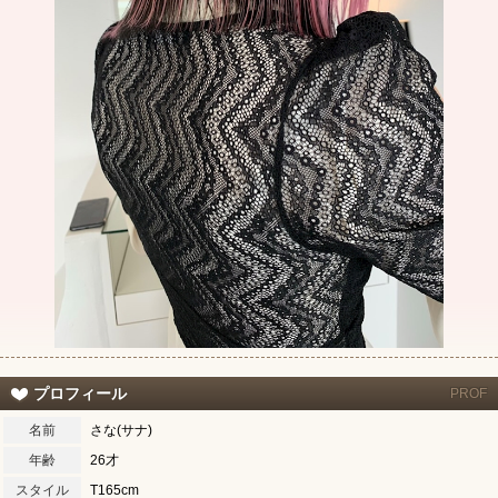
プロフィール
PROF
名前
さな(サナ)
年齢
26才
スタイル
T165cm