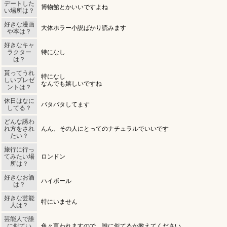
デートした
博物館とかいいですよね
い場所は？
好きな漫画
大体ホラー小説ばかり読みます
や本は？
好きなキャ
ラクター
特になし
は？
貰ってうれ
特になし
しいプレゼ
なんでも嬉しいですね
ントは？
休日はなに
バタバタしてます
してる？
北海道
東北
このお店をシェアする
キャストページをシェアする
どんな誘わ
れ方をされ
んん、その人にとってのナチュラルでいいです
たい？
甲信越
会員ログイン
北陸
旅行に行っ
てみたい場
ロンドン
LINE
X (旧Twitter)
所は？
LINE
X (旧Twitter)
女の子ログイン
静岡
関東
好きなお酒
お店のURLをコピー
ハイボール
キャストページのURLをコピー
は？
東海
店舗ログイン
関西
好きな芸能
特にいません
人は？
芸能人で誰
中四国
新規会員登録
九州
に似てい
色々言われますので、誰に似てるか教えてください