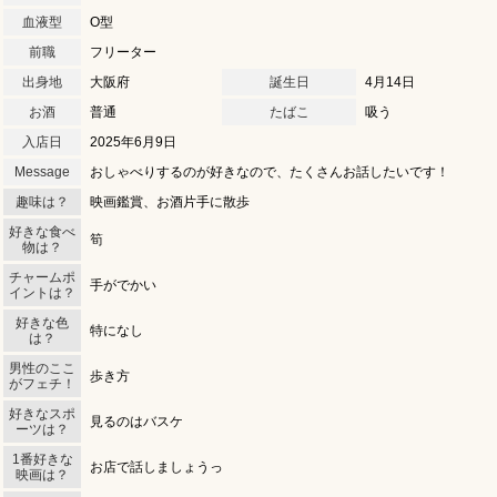
血液型
O型
前職
フリーター
出身地
大阪府
誕生日
4月14日
お酒
普通
たばこ
吸う
入店日
2025年6月9日
Message
おしゃべりするのが好きなので、たくさんお話したいです！
趣味は？
映画鑑賞、お酒片手に散歩
好きな食べ
筍
物は？
チャームポ
手がでかい
イントは？
好きな色
特になし
は？
男性のここ
歩き方
がフェチ！
好きなスポ
見るのはバスケ
ーツは？
1番好きな
お店で話しましょうっ
映画は？