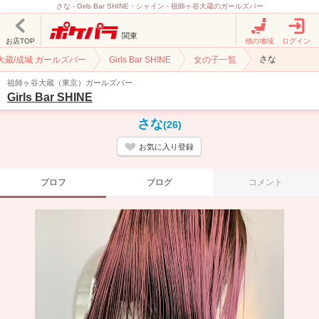
さな - Girls Bar SHINE・シャイン - 祖師ヶ谷大蔵のガールズバー
関東
お店TOP
他の地域
ログイン
さな
大蔵/成城 ガールズバー
Girls Bar SHINE
女の子一覧
祖師ヶ谷大蔵（東京）ガールズバー
Girls Bar SHINE
さな
(26)
お気に入り登録
プロフ
ブログ
コメント