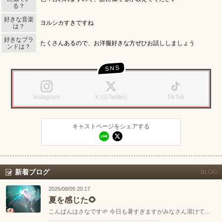
る？
好きな音楽
沖縄
全国TOP
ヨルシカすきですね
は？
好きなブラ
たくさんあるので、お洋服好きな方ぜひお話ししましょう
ンドは？
Instagram
X (旧Twitter)
TikTok
キャストページをシェアする
新着ブログ
BLOG
2026/08/05 20:17
夏を感じた🌻
こんばんはさなです🌱 今日も暑すぎますがみなさん溶けて...