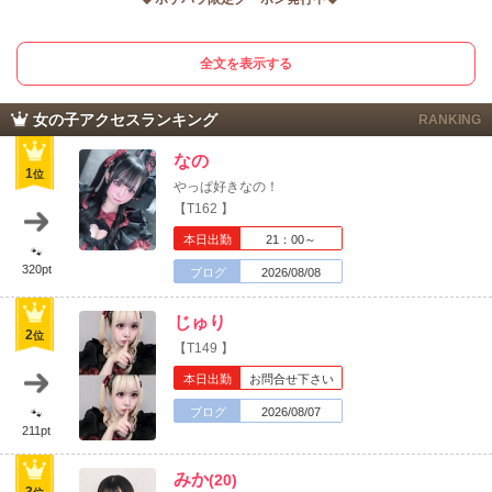
甲信越
会員ログイン
北陸
✨
👼👿✨
👼👿
✨
👼👿
✨
全文を表示する
LINE
X (旧Twitter)
≪クーポン①：初回限定≫
女の子ログイン
静岡
関東
ご新規フリーのお客様限定、
22:00までにご来店
いただいた
お店のURLをコピー
女の子アクセスランキング
RANKING
ご新規のお客様には、
東海
店舗ログイン
関西
ご来店時に「ポケパラ見た」で
初回セット
+10分のゆったり70分
！
なの
1
さらに初回セット料金から
位
やっぱ好きなの！
1,000円OFF
にてご案内いたします💞
中四国
新規会員登録
九州
【T162 】
✨
👼👿
✨
👼👿
✨
👼👿✨
本日出勤
21：00～
沖縄
全国TOP
🐾
≪クーポン②：リピート利用OK≫
320pt
ブログ
2026/08/08
＼口コミ投稿するだけで／
延長の1セットを半額
💞
にてご案内いたします
じゅり
2
位
【T149 】
口コミを書き終わりましたら
内勤スタッフへお見せください！
本日出勤
お問合せ下さい
✨
👼👿✨
👼👿
✨
👼👿
✨
ブログ
2026/08/07
🐾
211pt
⚠️
クーポンの併用はできません
⚠️
ポケパラクーポンのご提示または
みか
(20)
「ポケパラを見た」とお伝えください💡
3