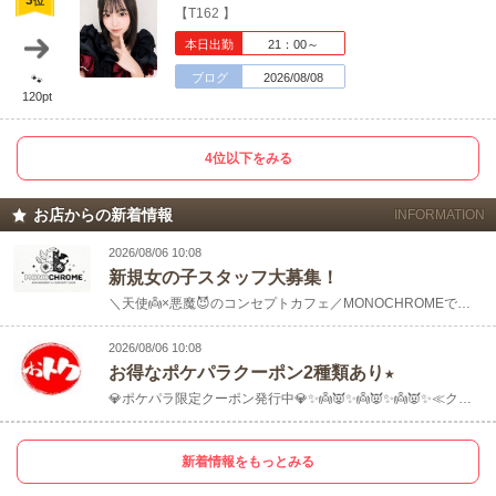
位
【T162 】
スタッフ一同、みなさまのご来店を
本日出勤
21：00～
心よりお待ちしています✨
クーポン
ブログ
2026/08/08
🐾
120pt
4位以下をみる
お店からの新着情報
INFORMATION
2026/08/06 10:08
新規女の子スタッフ大募集！
＼天使👼×悪魔😈のコンセプトカフェ／MONOCHROMEで働いてくれるカウンターレディを大募集してます✨💎可愛い衣装はレンタル無料➡️.....
2026/08/06 10:08
お得なポケパラクーポン2種類あり★
💎ポケパラ限定クーポン発行中💎✨👼👿✨👼👿✨👼👿✨≪クーポン①：初回限定≫ご新規フリーのお客様限定、 22:00までにご来店.....
新着情報をもっとみる