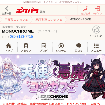
MONOCHROME・モノクローム - JR宇都宮/コンカフェ
関東
お店一覧
他の地域
ログイン
MONOCHROME
宇都宮 コンカフェ
JR宇都宮 コンカフェ
JR宇都宮・コンカフェ
MONOCHROME
（モノクローム）
080-8123-7715
イイネ！(
)
14
TEL：
トップ
スタッフ
ブログ
システム
口コミ
メニュー
天使の甘い誘惑か、悪魔の危険なトキメキか。あなたの「推し」が見つ