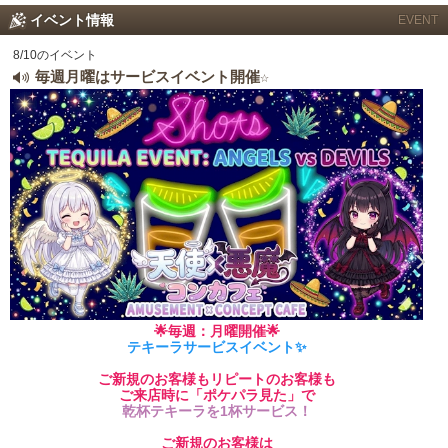
イベント情報
EVENT
8/10のイベント
毎週月曜はサービスイベント開催☆
🌟毎週：月曜開催
🌟
テキーラサービスイベント✨
ご新規のお客様もリピートのお客様も
ご来店時に「ポケパラ見た」で
乾杯テキーラを1杯サービス！
ご新規のお客様は