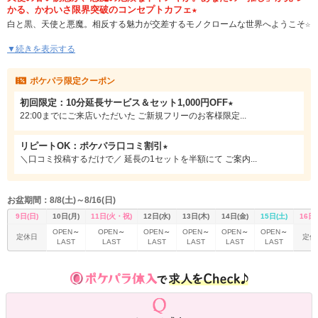
かる、かわいさ限界突破のコンセプトカフェ★
白と黒、天使と悪魔。相反する魅力が交差するモノクロームな世界へようこそ☆
今夜はあざとかわいい天使に癒される？それともクールでちょっぴりセクシー
▼続きを表示する
な小悪魔に翻弄される？キュートな天使ちゃんたちがあなたを優しくお出迎え★
でも油断してると、クールでちょっぴりセクシーな小悪魔ちゃんに心を奪われ
ポケパラ限定クーポン
ちゃうかも…？
初回限定：10分延長サービス＆セット1,000円OFF★
統一感抜群のモノトーン衣装と世界観は、まるで異世界。お酒を楽しみなが
ら、テーブルゲームやボードゲームでワイワイ盛り上がれるのも魅力です！
22:00までにご来店いただいた ご新規フリーのお客様限定...
「今日はどっちにメロつく？」
リピートOK：ポケパラ口コミ割引★
天使派も悪魔派も、きっとお気に入りの子が見つかるはず◎可愛さとドキドキが
＼口コミ投稿するだけで／ 延長の1セットを半額にて ご案内...
詰まったコンセプトカフェで、特別な夜を過ごしませんか？
お盆期間：8/8(土)～8/16(日)
9日(日)
10日(月)
11日(火・祝)
12日(水)
13日(木)
14日(金)
15日(土)
16日(
～
～
～
～
～
～
OPEN
OPEN
OPEN
OPEN
OPEN
OPEN
定休日
定休
LAST
LAST
LAST
LAST
LAST
LAST