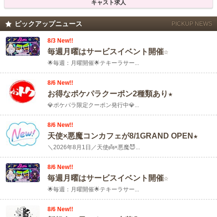
キャスト求人
ピックアップニュース
PICKUP NEWS
8/3 New!!
毎週月曜はサービスイベント開催☆
🌟毎週：月曜開催🌟テキーラサー...
8/6 New!!
お得なポケパラクーポン2種類あり★
💎ポケパラ限定クーポン発行中💎...
8/6 New!!
天使×悪魔コンカフェが8/1GRAND OPEN★
＼2026年8月1日／天使👼×悪魔😈...
8/6 New!!
毎週月曜はサービスイベント開催☆
🌟毎週：月曜開催🌟テキーラサー...
8/6 New!!