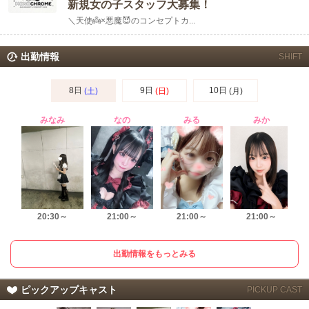
新規女の子スタッフ大募集！
＼天使👼×悪魔😈のコンセプトカ...
出勤情報
SHIFT
8日
9日
10日
(土)
(日)
(月)
みなみ
なの
みる
みか
20:30～
21:00～
21:00～
21:00～
出勤情報をもっとみる
ピックアップキャスト
PICKUP CAST