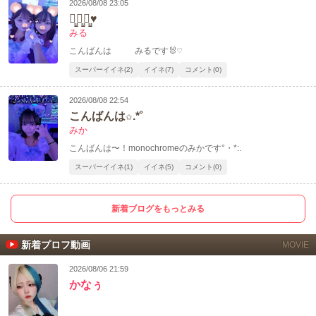
2026/08/08 23:05
ꪔ̤̱ꪔ̤̱ꪔ̤̱♥︎
みる
こんばんは みるです🐰♡
スーパーイイネ(2)
イイネ(7)
コメント(0)
2026/08/08 22:54
こんばんは✩.*˚
みか
こんばんは〜！monochromeのみかです°・*:.
スーパーイイネ(1)
イイネ(5)
コメント(0)
新着ブログをもっとみる
新着プロフ動画
MOVIE
2026/08/06 21:59
かなぅ