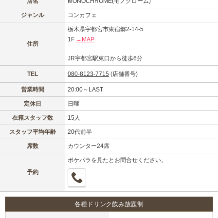
店名
MONOCHROME(モノクローム)
ジャンル
コンカフェ
栃木県宇都宮市東宿郷2-14-5
1F
→MAP
住所
JR宇都宮駅東口から徒歩6分
TEL
080-8123-7715
(店舗番号)
営業時間
20:00～LAST
定休日
日曜
在籍スタッフ数
15人
スタッフ平均年齢
20代前半
席数
カウンター24席
ポケパラを見たとお問合せください。
予約
各種ドリンク飲み放題制