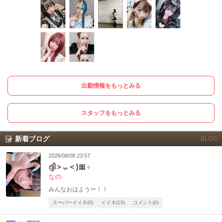
出勤情報をもっとみる
スタッフをもっとみる
新着ブログ
BLOG
2026/08/08 23:57
ദ്ദി＞ᴗ＜)🎀✧
なの
みんなおはようー！！
スーパーイイネ(0)
イイネ(15)
コメント(0)