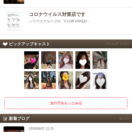
コロナウイルス対策店です
シリウスグループの「CLUB VANQU...
ピックアップキャスト
PICKUP CAST
女の子をもっとみる
新着ブログ
BLOG
2026/08/07 21:33