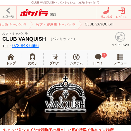
CLUB VANQUISH・バンキッシュ - 枚方/キャバクラ
関西
お店一覧
他の地域
ログイン
CLUB VANQUISH
東大阪 キャバクラ
枚方・寝屋川 キャバクラ
枚方・キャバクラ
CLUB VANQUISH
（バンキッシュ）
072-843-6666
イイネ！(
)
14
TEL：
2
トップ
女の子
ブログ
システム
口コミ
メニュー
ちょっぴりシャイな大和撫子の初々しい真心接客で胸キュン悶絶!