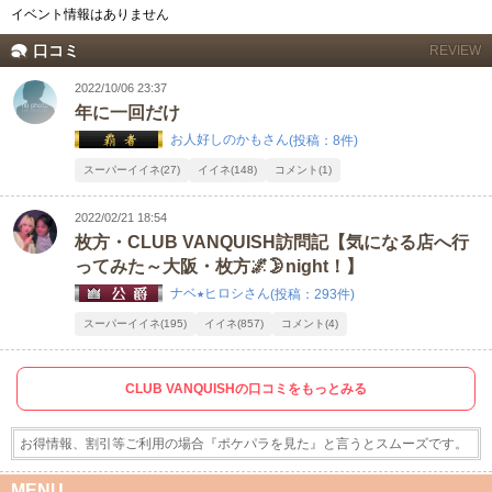
イベント情報はありません
口コミ
REVIEW
2022/10/06 23:37
年に一回だけ
お人好しのかもさん
(投稿：8件)
北海道
東北
このお店をシェアする
スーパーイイネ(27)
イイネ(148)
コメント(1)
甲信越
会員ログイン
北陸
2022/02/21 18:54
枚方・CLUB VANQUISH訪問記【気になる店へ行
LINE
X (旧Twitter)
ってみた～大阪・枚方🌌🌛night！】
関東
女の子ログイン
静岡
ナベ★ヒロシさん
(投稿：293件)
お店のURLをコピー
スーパーイイネ(195)
イイネ(857)
コメント(4)
東海
店舗ログイン
関西
中四国
新規会員登録
九州
CLUB VANQUISHの口コミをもっとみる
お得情報、割引等ご利用の場合『ポケパラを見た』と言うとスムーズです。
沖縄
全国TOP
MENU