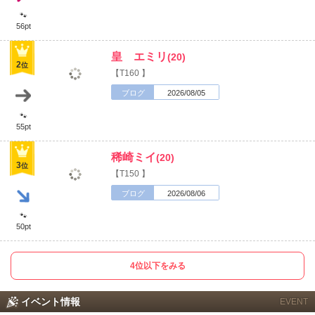
🐾
56pt
皇 エミリ
(20)
2
位
【T160 】
ブログ
2026/08/05
🐾
55pt
稀崎ミイ
(20)
3
位
【T150 】
ブログ
2026/08/06
🐾
50pt
4位以下をみる
イベント情報
EVENT