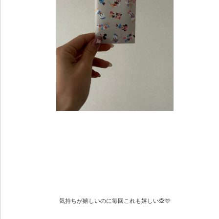
気持ちが嬉しいのに毎回これも嬉しい🙊🩷