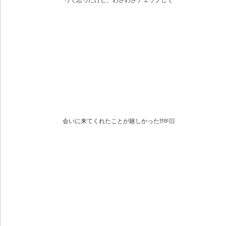
って思ったけど、わざわざチェックして
会いに来てくれたことが嬉しかった‼️🫶🏻