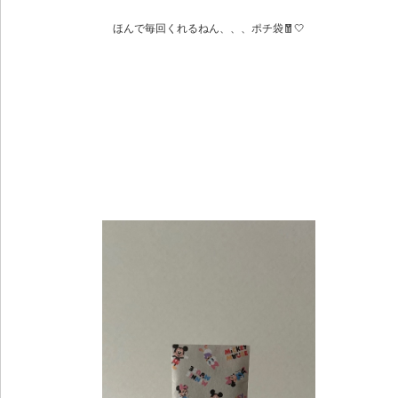
ほんで毎回くれるねん、、、ポチ袋🧧🤍