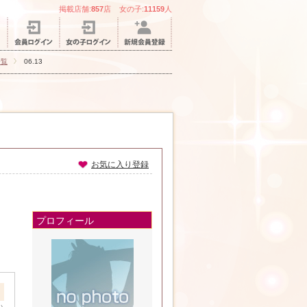
掲載店舗:
857
店 女の子:
11159
人
一覧
06.13
お気に入り登録
プロフィール