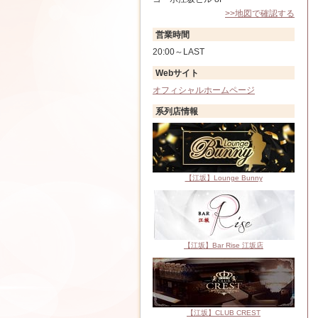
>>地図で確認する
営業時間
20:00～LAST
Webサイト
オフィシャルホームページ
系列店情報
【江坂】Lounge Bunny
【江坂】Bar Rise 江坂店
【江坂】CLUB CREST