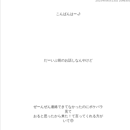
2025年06月13日 20時30
こんばんはー🌙
だーいぶ前のお話しなんやけど
ぜーんぜん連絡できてなかったのにポケパラ
見て
おると思ったから来た！て言ってくれる方が
いて🥺