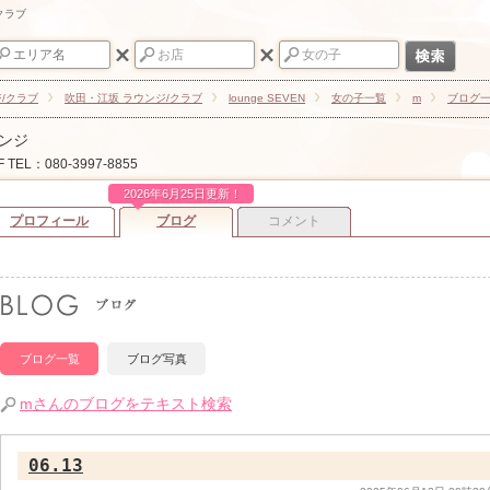
/クラブ
ジ/クラブ
吹田・江坂 ラウンジ/クラブ
lounge SEVEN
女の子一覧
m
ブログ
ウンジ
F
TEL：080-3997-8855
2026年6月25日更新！
プロフィール
ブログ
コメント
ブログ一覧
ブログ写真
mさんのブログをテキスト検索
06.13