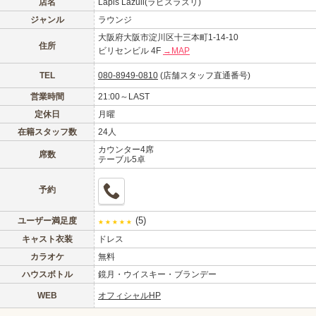
店名
Lapis Lazuli(ラピスラズリ)
このお店をシェアする
ジャンル
ラウンジ
甲信越
会員ログイン
北陸
大阪府大阪市淀川区十三本町1-14-10
住所
ビリセンビル 4F
→MAP
LINE
X (旧Twitter)
関東
女の子ログイン
静岡
TEL
080-8949-0810
(店舗スタッフ直通番号)
お店のURLをコピー
営業時間
21:00～LAST
東海
店舗ログイン
関西
定休日
月曜
在籍スタッフ数
24人
中四国
新規会員登録
九州
カウンター4席
席数
テーブル5卓
沖縄
全国TOP
予約
(5)
ユーザー満足度
★
★
★
★
★
キャスト衣装
ドレス
カラオケ
無料
ハウスボトル
鏡月・ウイスキー・ブランデー
WEB
オフィシャルHP