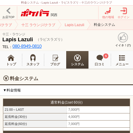
料金システム - Lapis Lazuli・ラピスラズリ - 十三のラウンジ/クラブ
関西
お店TOP
他の地域
ログイン
料金システム
/クラブ
十三 ラウンジ/クラブ
Lapis Lazuli
十三・ラウンジ
Lapis Lazuli
（ラピスラズリ）
080-8949-0810
イイネ！(
)
7
TEL：
5
トップ
スタッフ
ブログ
システム
口コミ
メニュー
料金システム
▼料金情報
通常料金(1set 60分)
21:00～LAST
7,000円
延長料金(30分)
4,000円
延長料金(60分)
7,000円