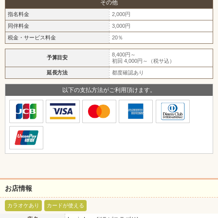
その他
指名料金
2,000円
同伴料金
3,000円
税金・サービス料金
20％
8,400円～
予算目安
初回 4,000円～（税サ込）
延長方法
都度確認あり
以下の支払方法がご利用頂けます。
お店情報
カラオケあり
カードが使える
北海道
東北