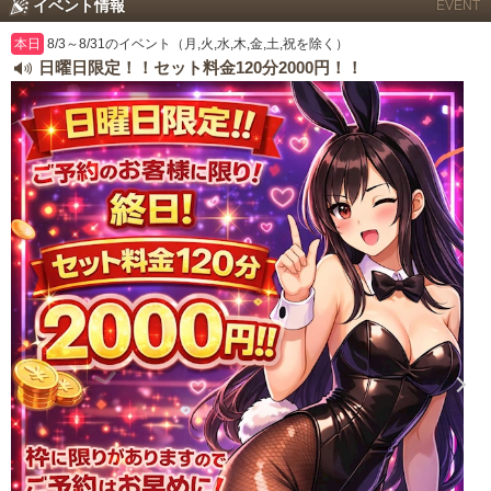
イベント情報
EVENT
本日
8/3～8/31のイベント（月,火,水,木,金,土,祝を除く）
日曜日限定！！セット料金120分2000円！！
LINEでの連絡例
北海道
東北
このお店をシェアする
甲信越
会員ログイン
北陸