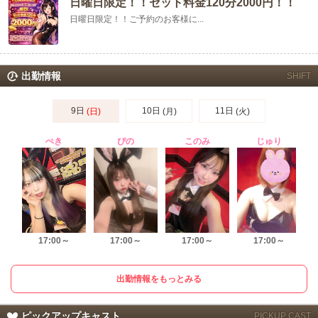
日曜日限定！！セット料金120分2000円！！
日曜日限定！！ご予約のお客様に...
出勤情報
SHIFT
9日
10日
11日
(日)
(月)
(火)
ぺき
ぴの
このみ
じゅり
17:00～
17:00～
17:00～
17:00～
出勤情報をもっとみる
ピックアップキャスト
PICKUP CAST