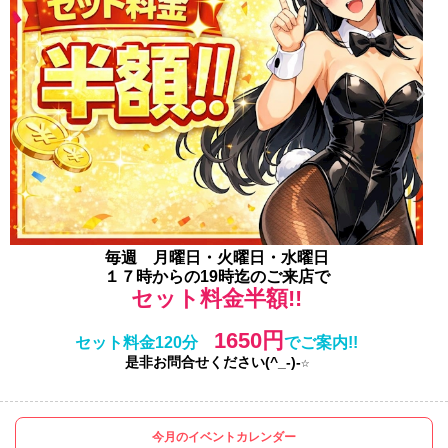
毎週 月曜日・火
曜日
・水
曜日
１７時からの19時迄のご来店で
セット料金半額!!
1650円
セット料金120分
でご案内!!
是非お問合せください(^_-)-☆
今月のイベントカレンダー