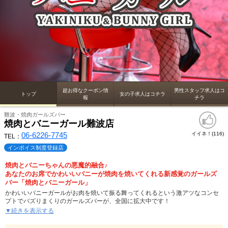
超お得なクーポン情
男性スタッフ求人はコ
トップ
女の子求人はコチラ
報
チラ
難波・焼肉ガールズバー
焼肉とバニーガール難波店
06-6226-7745
イイネ！(
)
116
TEL：
インボイス制度登録店
焼肉とバニーちゃんの悪魔的融合♪
あなたのお席でかわいいバニーが焼肉を焼いてくれる新感覚のガールズ
バー「焼肉とバニーガール」
かわいいバニーガールがお肉を焼いて振る舞ってくれるという激アツなコンセ
プトでバズりまくりのガールズバーが、全国に拡大中です！
大阪を代表する夜遊びスポットにある「焼肉とバニーガール難波店」は大阪難
▼続きを表示する
波駅から徒歩1分の超駅チカ。気軽に足を運べるだけでなく、インボイス登録済
みなのも嬉しいポイント！華やかさあふれるエンタメ空間でお酒も焼肉も存分