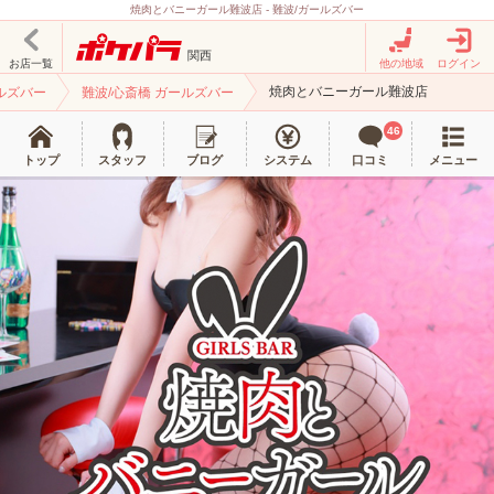
焼肉とバニーガール難波店 - 難波/ガールズバー
関西
お店一覧
他の地域
ログイン
焼肉とバニーガール難波店
ルズバー
難波/心斎橋 ガールズバー
46
トップ
スタッフ
ブログ
システム
口コミ
メニュー