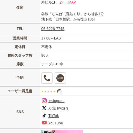
寿ビル1F、2F
→MAP
住所
各線「なんば（難波）駅」から徒歩1分
地下鉄「日本橋駅」から徒歩10分
TEL
06-6226-7745
営業時間
17:00～LAST
定休日
不定休
在籍スタッフ数
96人
席数
テーブル10卓
予約
(5)
ユーザー満足度
★
★
★
★
★
Instagram
X (旧Twitter)
SNS
TikTok
YouTube