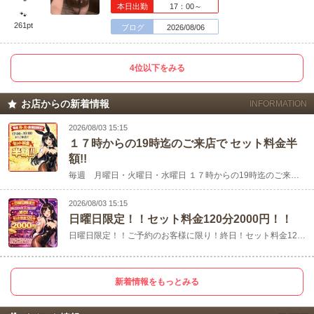
本日出勤
17：00～
🐾
261pt
ブログ
2026/08/06
4位以下をみる
お店からの新着情報
INFORMATION
2026/08/03 15:15
１７時からの19時迄のご来店で セット料金半
額!!
毎週 月曜日・火曜日・水曜日 １７時からの19時迄のご来店で セット料金半額!! セット料金120分 1650円でご案内!! 是非お問合.....
2026/08/03 15:15
日曜日限定！！セット料金120分2000円！！
日曜日限定！！ご予約のお客様に限り！終日！セット料金120分2000円！！枠に限りがありますのでご予約はお早めに！
新着情報をもっとみる