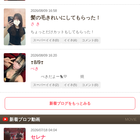
2026/08/09 16:58
髪の毛きれいにしてもらった！
さ き
ちょっとだけカットもしてもらった！
スーパーイイネ(0)
イイネ(4)
コメント(0)
2026/08/09 16:20
❣️8/9❣️
ぺき
ぺきだよー🐤💛 焼
スーパーイイネ(2)
イイネ(5)
コメント(0)
新着ブログをもっとみる
新着プロフ動画
MOVIE
2026/07/18 04:04
セレナ