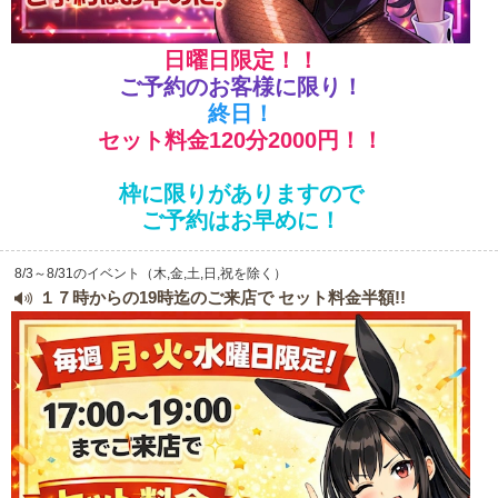
LINE
X (旧Twitter)
関東
女の子ログイン
静岡
日曜日限定！！
お店のURLをコピー
ご予約のお客様に限り！
東海
店舗ログイン
関西
終日！
セット料金120分2000円！！
中四国
新規会員登録
九州
LINEでお店に連絡する
枠に限りがありますので
ご予約はお早めに！
沖縄
全国TOP
予約・問い合わせお気軽にご連絡ください
8/3～8/31のイベント（木,金,土,日,祝を除く）
１７時からの19時迄のご来店で セット料金半額!!