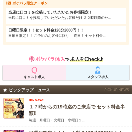
ポケパラ限定クーポン
に楽しめるため、忘年会などのシーズンイベントや取引先とのカジュアルな会
食にも使いやすいですよ♡
当店に口コミを投稿していただいたお客様限定！
「焼肉とバニーガール」という名前の通り、正統派バニースーツに身を包んだ
当店に口コミを投稿していただいたお客様だけ ２２時以降のセ...
バニーちゃんがあなたのためにお肉をおいしく焼き上げます♪
もちろん、お客様がご自身で焼いてもOK！バニーちゃんがお肉を焼いていると
日曜日限定！！セット料金120分2000円！！
ころを静かに見守るもよし、お話しするもよし、はたまた自分で焼いてバニー
日曜日限定！！ ご予約のお客様に限り！ 終日！ セット料金...
ちゃんとシェアしながら食べるもよし…楽しみ方は無限大です。
ドリンクはお客様もバニーガールも1杯500円でとってもリーズナブル◎さらに
お得なポケパラクーポンもご用意していますので、ご来店の際にはスタッフに
「ポケパラ見た」とお伝えください。
ご利用料金は1セット120分で3,300円から、じっくり楽しむ余裕のある時間設
定となっています♡追加のお肉やボトルキープなどのプラスアルファのメニュー
もたっぷり充実しているため、食べて飲んで心ゆくまで楽しめますよ◎
※分煙へのご協力をお願いいたします
キャスト求人
スタッフ求人
ピックアップニュース
PICKUP NEWS
8/6 New!!
１７時からの19時迄のご来店で セット料金半
額!!
毎週 月曜日・火曜日・水曜日１...