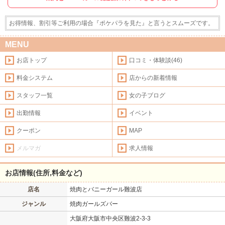
お得情報、割引等ご利用の場合『ポケパラを見た』と言うとスムーズです。
MENU
お店トップ
口コミ・体験談(46)
料金システム
店からの新着情報
スタッフ一覧
女の子ブログ
出勤情報
イベント
クーポン
MAP
メルマガ
求人情報
お店情報(住所,料金など)
店名
焼肉とバニーガール難波店
ジャンル
焼肉ガールズバー
大阪府大阪市中央区難波2-3-3