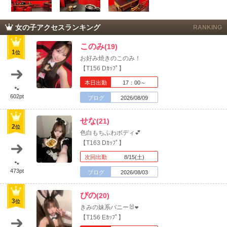
女の子アクセスランキング
RANKING
このみ
(19)
1
位
お好み焼きのこのみ！
【T156 Dｶｯﾌﾟ】
本日出勤
17：00～
🐾
602pt
ブログ
2026/08/09
せな
(21)
2
位
色白もちふわボディ💕
【T163 Dｶｯﾌﾟ】
次回出勤
8/15(土)
🐾
473pt
ブログ
2026/08/03
ぴの
(20)
3
位
きみの妹系バニー🐰‪‪❤︎‬
【T156 Eｶｯﾌﾟ】