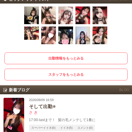
出勤情報をもっとみる
スタッフをもっとみる
新着ブログ
BLOG
2026/08/09 16:59
そして出勤⭐️
さ き
17:00-lastまで！ 髪の毛メンテして1番に
スーパーイイネ(0)
イイネ(5)
コメント(0)